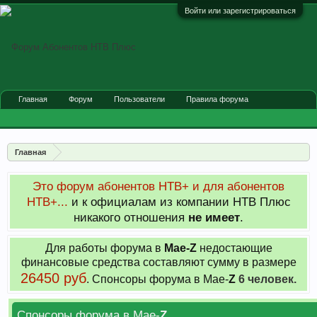
Войти или зарегистрироваться
Главная
Форум
Пользователи
Правила форума
Главная
Это форум абонентов НТВ+ и для абонентов
НТВ+...
и к официалам из компании НТВ Плюс
никакого отношения
не имеет
.
Для работы форума в
Мае-
Z
недостающие
финансовые средства составляют сумму в размере
26450 руб
. Cпонсоры форума в Мае-
Z
6 человек.
Спонсоры форума в Мае-
Z