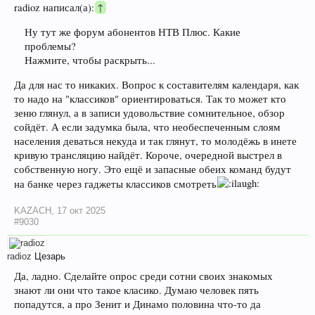
radioz написал(а):
↑
Ну тут же форум абонентов НТВ Плюс. Какие
проблемы?
Нажмите, чтобы раскрыть...
Да для нас то никаких. Вопрос к составителям календаря, как
то надо на "классиков" ориентироваться. Так то может кто
зеню глянул, а в записи удовольствие сомнительное, обзор
сойдёт. А если задумка была, что необеспеченным слоям
населения деваться некуда и так глянут, то молодёжь в инете
кривую трансляцию найдёт. Короче, очередной выстрел в
собственную ногу. Это ещё и запасные обеих команд будут
на банке через гаджеты классиков смотреть
KAZACH
,
17 окт 2025
#9030
radioz
Цезарь
Да, ладно. Сделайте опрос среди сотни своих знакомых
знают ли они что такое класико. Думаю человек пять
попадутся, а про Зенит и Динамо половина что-то да