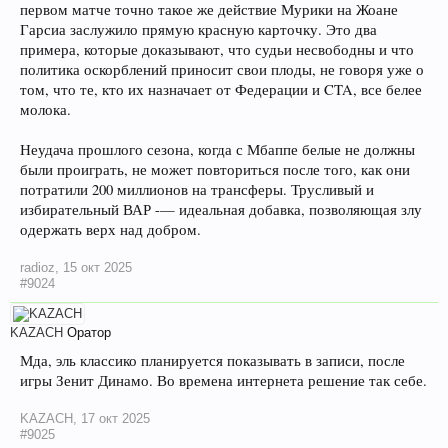
первом матче точно такое же действие Мурики на Жоане
Гарсиа заслужило прямую красную карточку. Это два
примера, которые доказывают, что судьи несвободны и что
политика оскорблений приносит свои плоды, не говоря уже о
том, что те, кто их назначает от Федерации и CTA, все белее
молока.
Неудача прошлого сезона, когда с Мбаппе белые не должны
были проиграть, не может повториться после того, как они
потратили 200 миллионов на трансферы. Трусливый и
избирательный ВАР -— идеальная добавка, позволяющая злу
одержать верх над добром.
radioz
,
15 окт 2025
#9024
KAZACH
Оратор
Мда, эль классико планируется показывать в записи, после
игры Зенит Динамо. Во времена интернета решение так себе.
KAZACH
,
17 окт 2025
#9025