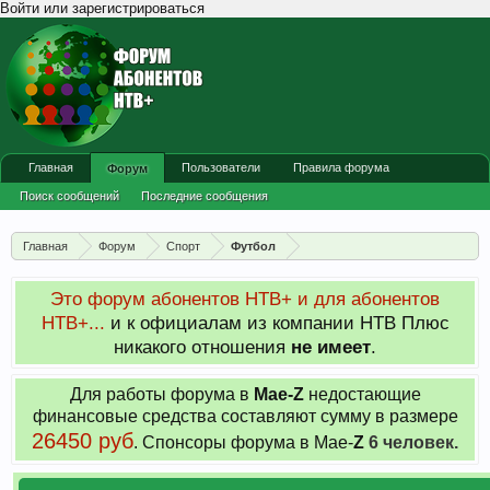
Войти или зарегистрироваться
Главная
Пользователи
Правила форума
Форум
Поиск сообщений
Последние сообщения
Главная
Форум
Спорт
Футбол
Это форум абонентов НТВ+ и для абонентов
НТВ+...
и к официалам из компании НТВ Плюс
никакого отношения
не имеет
.
Для работы форума в
Мае-
Z
недостающие
финансовые средства составляют сумму в размере
26450 руб
. Cпонсоры форума в Мае-
Z
6 человек.