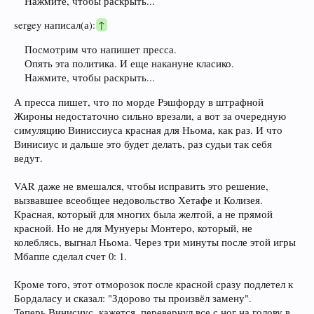
Нажмите, чтобы раскрыть...
sergey написал(а):
↑
Посмотрим что напишет пресса.
Опять эта политика. И еще накануне класико.
Нажмите, чтобы раскрыть...
А пресса пишет, что по морде Рэшфорду в штрафной
Жироны недостаточно сильно врезали, а вот за очередную
симуляцию Виниссиуса красная для Ньома, как раз. И что
Винисиус и дальше это будет делать, раз судьи так себя
ведут.
VAR даже не вмешался, чтобы исправить это решение,
вызвавшее всеобщее недовольство Хетафе и Колизея.
Красная, который для многих была желтой, а не прямой
красной. Но не для Мунуеры Монтеро, который, не
колеблясь, выгнал Ньома. Через три минуты после этой игры
Мбаппе сделал счет 0: 1.
Кроме того, этот отморозок после красной сразу подлетел к
Бордаласу и сказал: "Здорово ты произвёл замену".
Теперь Винисиус, кажется, перевернул все с ног на голову в