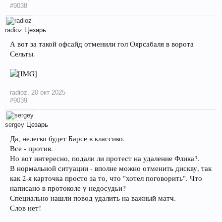
#9038
radioz
Цезарь
А вот за такой офсайд отменили гол Оярсабаля в ворота
Сельты.
radioz
,
20 окт 2025
#9039
sergey
Цезарь
Да, нелегко будет Барсе в классико.
Все - против.
Но вот интересно, подали ли протест на удаление Флика?.
В нормальной ситуации - вполне можно отменить дискву, так
как 2-я карточка просто за то, что "хотел поговорить". Что
написано в протоколе у недосудьи?
Специально нашли повод удалить на важный матч.
Слов нет!