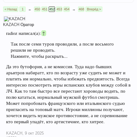
< Назад
1
←
450
451
452
453
454
→
468
Вперёд >
KAZACH
Оратор
radioz написал(а):
↑
Так после семи туров проводили, а после восьмого
решили не проводить.
Нажмите, чтобы раскрыть...
Да это бутофория, а не комиссия. Туда надо бывших
арьитров набиратт, кто по возрасту уже судить не может и
платить им нормально, чтобы избежать предвзятость. Всегда
интересно посмотреть игры испанских клубов между собой в
ЛЧ. Как то там быстро все перестают хороводы водить, по
полю кататься, нормальный мужской футбол смотришь.
Может попробовать французского или итальянского судью
пригласить на топовый матч. Игроки миллионы получают,
хочется видеть мужское противостояние, а не соревнование
кто первый упадёт, кто артистичнее, кто хитрее.
KAZACH
,
9 окт 2025