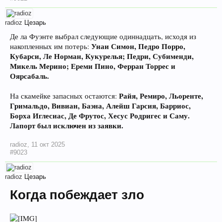
radioz
Цезарь
Де ла Фуэнте выбрал следующие одиннадцать, исходя из
Унаи Симон, Педро Порро,
накопленных им потерь:
Кубарси, Ле Норман, Кукурелья; Педри, Субименди,
Микель Мерино; Ереми Пино, Ферран Торрес и
Оярсабаль.
Райя, Ремиро, Льоренте,
На скамейке запасных остаются:
Гримальдо, Вивиан, Баэна, Алейш Гарсия, Барриос,
Борха Иглесиас, Де Фрутос, Хесус Родригес и Саму.
Лапорт был исключен из заявки.
radioz
,
11 окт 2025
#9023
radioz
Цезарь
Когда побеждает зло