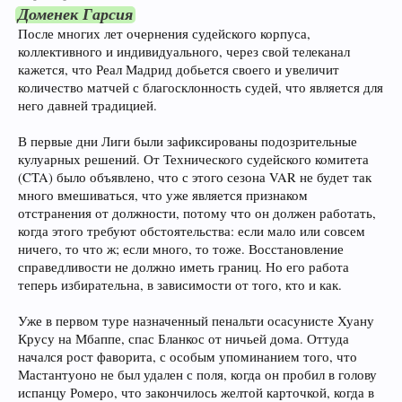
Доменек Гарсия
После многих лет очернения судейского корпуса,
коллективного и индивидуального, через свой телеканал
кажется, что Реал Мадрид добьется своего и увеличит
количество матчей с благосклонность судей, что является для
него давней традицией.
В первые дни Лиги были зафиксированы подозрительные
кулуарных решений. От Технического судейского комитета
(CTA) было объявлено, что с этого сезона VAR не будет так
много вмешиваться, что уже является признаком
отстранения от должности, потому что он должен работать,
когда этого требуют обстоятельства: если мало или совсем
ничего, то что ж; если много, то тоже. Восстановление
справедливости не должно иметь границ. Но его работа
теперь избирательна, в зависимости от того, кто и как.
Уже в первом туре назначенный пенальти осасунисте Хуану
Крусу на Мбаппе, спас Бланкос от ничьей дома. Оттуда
начался рост фаворита, с особым упоминанием того, что
Мастантуоно не был удален с поля, когда он пробил в голову
испанцу Ромеро, что закончилось желтой карточкой, когда в