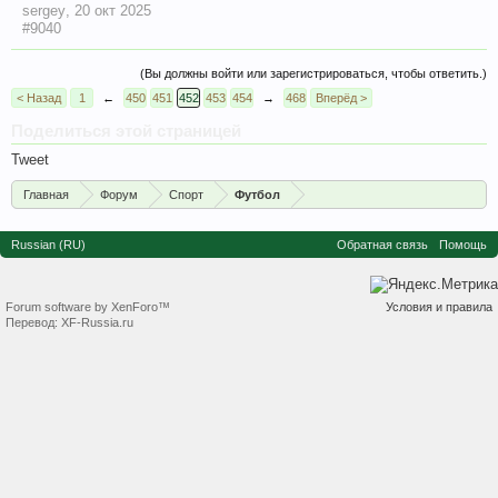
sergey
,
20 окт 2025
#9040
(Вы должны войти или зарегистрироваться, чтобы ответить.)
< Назад
1
←
450
451
452
453
454
→
468
Вперёд >
Поделиться этой страницей
Tweet
Главная
Форум
Спорт
Футбол
Russian (RU)
Обратная связь
Помощь
Forum software by XenForo™
Условия и правила
Перевод:
XF-Russia.ru