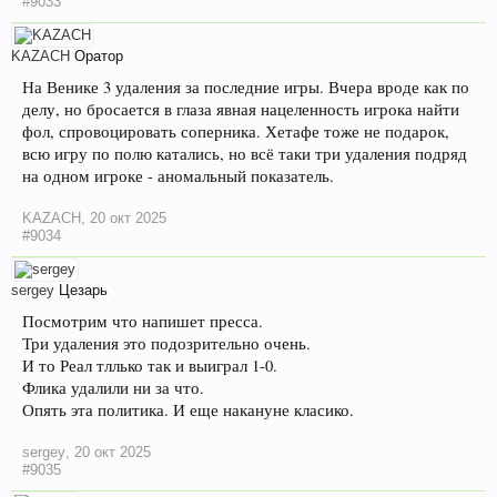
#9033
KAZACH
Оратор
На Венике 3 удаления за последние игры. Вчера вроде как по
делу, но бросается в глаза явная нацеленность игрока найти
фол, спровоцировать соперника. Хетафе тоже не подарок,
всю игру по полю катались, но всё таки три удаления подряд
на одном игроке - аномальный показатель.
KAZACH
,
20 окт 2025
#9034
sergey
Цезарь
Посмотрим что напишет пресса.
Три удаления это подозрительно очень.
И то Реал тллько так и выиграл 1-0.
Флика удалили ни за что.
Опять эта политика. И еще накануне класико.
sergey
,
20 окт 2025
#9035