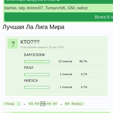
daimio, raty, dvinov07, TumanchiK, GNI, radioz
Всего 6 
Лучшая Ла Лига Мира
?
КТО???
Голосование закрыто 26 дек 2018.
БАРСЕЛОНА
13 голосов
86,7%
РЕАЛ
1 голосов
6,7%
HUESCA
1 голосов
6,7%
< Назад
1
←
443
444
445
446
447
→
468
Вперёд >