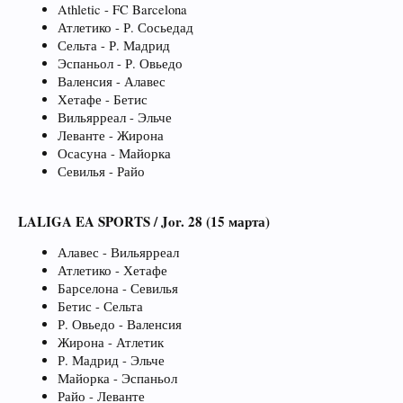
Athletic - FC Barcelona
Атлетико - Р. Сосьедад
Сельта - Р. Мадрид
Эспаньол - Р. Овьедо
Валенсия - Алавес
Хетафе - Бетис
Вильярреал - Эльче
Леванте - Жирона
Осасуна - Майорка
Севилья - Райо
LALIGA EA SPORTS / Jor. 28 (15 марта)
Алавес - Вильярреал
Атлетико - Хетафе
Барселона - Севилья
Бетис - Сельта
Р. Овьедо - Валенсия
Жирона - Атлетик
Р. Мадрид - Эльче
Майорка - Эспаньол
Райо - Леванте