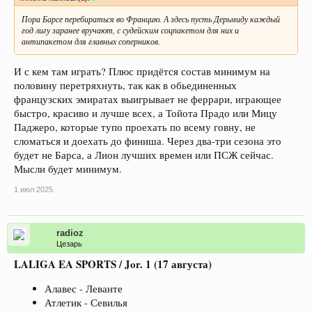
Пора Барсе перебираться во Францию. А здесь пусть Дерьмиду каждый
год лигу заранее вручают, с судейским соцпакетом для них и
антипакетом для главных соперников.
И с кем там играть? Плюс придётся состав минимум на
половину перетряхнуть, так как в обьединенных
французских эмиратах выигрывает не феррари, играющее
быстро, красиво и лучше всех, а Тойота Прадо или Мицу
Паджеро, которые тупо проехать по всему говну, не
сломаться и доехать до финиша. Через два-три сезона это
будет не Барса, а Лион лучших времен или ПСЖ сейчас.
Мысли будет минимум.
1 июл 2025
radioz
Цезарь
LALIGA EA SPORTS / Jor. 1 (17 августа)
Алавес - Леванте
Атлетик - Севилья