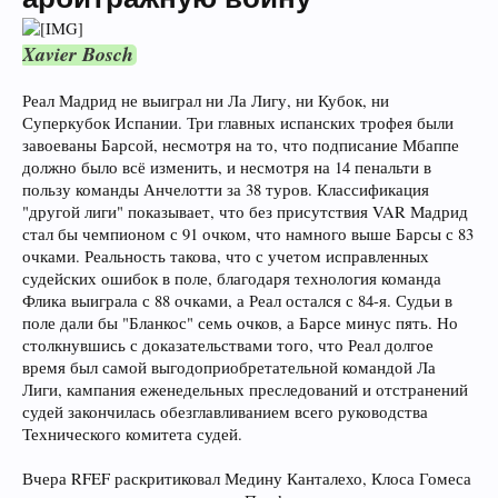
Xavier Bosch
Реал Мадрид не выиграл ни Ла Лигу, ни Кубок, ни
Суперкубок Испании. Три главных испанских трофея были
завоеваны Барсой, несмотря на то, что подписание Мбаппе
должно было всё изменить, и несмотря на 14 пенальти в
пользу команды Анчелотти за 38 туров. Классификация
"другой лиги" показывает, что без присутствия VAR Мадрид
стал бы чемпионом с 91 очком, что намного выше Барсы с 83
очками. Реальность такова, что с учетом исправленных
судейских ошибок в поле, благодаря технология команда
Флика выиграла с 88 очками, а Реал остался с 84-я. Судьи в
поле дали бы "Бланкос" семь очков, а Барсе минус пять. Но
столкнувшись с доказательствами того, что Реал долгое
время был самой выгодоприобретательной командой Ла
Лиги, кампания еженедельных преследований и отстранений
судей закончилась обезглавливанием всего руководства
Технического комитета судей.
Вчера RFEF раскритиковал Медину Канталехо, Клоса Гомеса