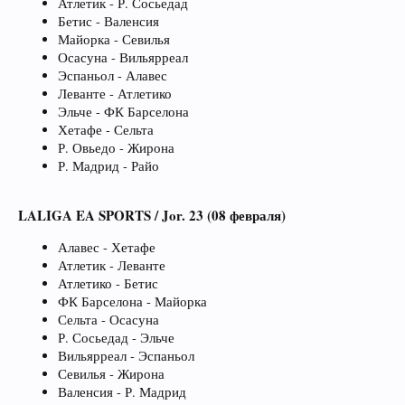
Атлетик - Р. Сосьедад
Бетис - Валенсия
Майорка - Севилья
Осасуна - Вильярреал
Эспаньол - Алавес
Леванте - Атлетико
Эльче - ФК Барселона
Хетафе - Сельта
Р. Овьедо - Жирона
Р. Мадрид - Райо
LALIGA EA SPORTS / Jor. 23 (08 февраля)
Алавес - Хетафе
Атлетик - Леванте
Атлетико - Бетис
ФК Барселона - Майорка
Сельта - Осасуна
Р. Сосьедад - Эльче
Вильярреал - Эспаньол
Севилья - Жирона
Валенсия - Р. Мадрид