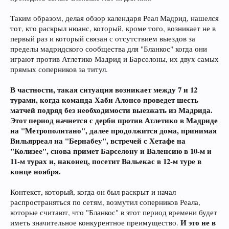
Таким образом, делая обзор календаря Реал Мадрид, нашелся
тот, кто раскрыл нюанс, который, кроме того, возникает не в
первый раз и который связан с отсутствием выездов за
пределы мадридского сообщества для "Бланкос" когда они
играют против Атлетико Мадрид и Барселоны, их двух самых
прямых соперников за титул.
В частности, такая ситуация возникает между 7 и 12
турами, когда команда Хаби Алонсо проведет шесть
матчей подряд без необходимости выезжать из Мадрида.
Этот период начнется с дерби против Атлетико в Мадриде
на "Метрополитано", далее продолжится дома, принимая
Вильярреал на "Бернабеу", встречей с Хетафе на
"Колизее", снова примет Барселону и Валенсию в 10-м и
11-м турах и, наконец, посетит Вальекас в 12-м туре в
конце ноября.
Контекст, который, когда он был раскрыт и начал
распространяться по сетям, возмутил соперников Реала,
которые считают, что "Бланкос" в этот период времени будет
И это не в
иметь значительное конкурентное преимущество.