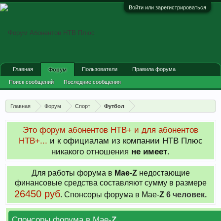
Войти или зарегистрироваться
Главная
Пользователи
Правила форума
Форум
Поиск сообщений
Последние сообщения
Главная
Форум
Спорт
Футбол
Это форум абонентов НТВ+ и для абонентов
НТВ+...
и к официалам из компании НТВ Плюс
никакого отношения
не имеет
.
Для работы форума в
Мае-
Z
недостающие
финансовые средства составляют сумму в размере
26450 руб
. Cпонсоры форума в Мае-
Z
6 человек.
Спонсоры форума в Мае-
Z