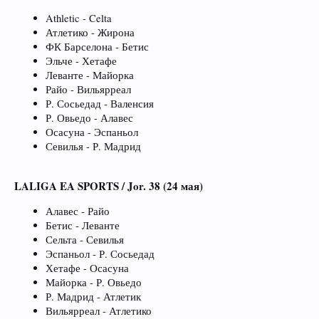
Athletic - Celta
Атлетико - Жирона
ФК Барселона - Бетис
Эльче - Хетафе
Леванте - Майорка
Райо - Вильярреал
Р. Сосьедад - Валенсия
Р. Овьедо - Алавес
Осасуна - Эспаньол
Севилья - Р. Мадрид
LALIGA EA SPORTS / Jor. 38 (24 мая)
Алавес - Райо
Бетис - Леванте
Сельта - Севилья
Эспаньол - Р. Сосьедад
Хетафе - Осасуна
Майорка - Р. Овьедо
Р. Мадрид - Атлетик
Вильярреал - Атлетико