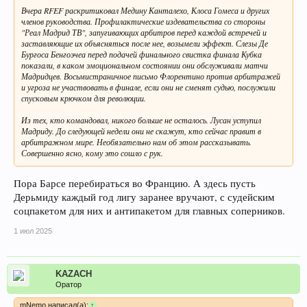
Вчера RFEF раскритиковал Медину Канталехо, Клоса Гомеса и других
членов руководства. Профилактические издевательства со стороны
"Реал Мадрид ТВ", запугивающих арбитров перед каждой встречей и
заставляющие их объясняться после нее, возымели эффект. Слезы Де
Бургоса Бенгоэчеа перед подачей финального свистка финала Кубка
показали, в каком эмоциональном состоянии они обслуживали матчи
Мадридцев. Восьмистраничное письмо Флорентино против арбитражей
и угроза не участвовать в финале, если они не сменят судью, послужили
спусковым крючком для революции.
Из тех, кто командовал, никого больше не осталось. Лусан уступил
Мадриду. До следующей недели они не скажут, кто сейчас правит в
арбитражном мире. Необязательно нам об этом рассказывать.
Совершенно ясно, кому это сошло с рук.
Пора Барсе перебираться во Францию. А здесь пусть
Дерьмиду каждый год лигу заранее вручают, с судейским
соцпакетом для них и антипакетом для главных соперников.
1 июл 2025
KAZACH
Оратор
mNemo написал(а):
↑