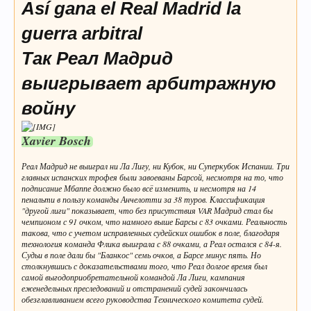
Así gana el Real Madrid la
guerra arbitral
Так Реал Мадрид
выигрывает арбитражную
войну
Xavier Bosch
Реал Мадрид не выиграл ни Ла Лигу, ни Кубок, ни Суперкубок Испании. Три
главных испанских трофея были завоеваны Барсой, несмотря на то, что
подписание Мбаппе должно было всё изменить, и несмотря на 14
пенальти в пользу команды Анчелотти за 38 туров. Классификация
"другой лиги" показывает, что без присутствия VAR Мадрид стал бы
чемпионом с 91 очком, что намного выше Барсы с 83 очками. Реальность
такова, что с учетом исправленных судейских ошибок в поле, благодаря
технология команда Флика выиграла с 88 очками, а Реал остался с 84-я.
Судьи в поле дали бы "Бланкос" семь очков, а Барсе минус пять. Но
столкнувшись с доказательствами того, что Реал долгое время был
самой выгодоприобретательной командой Ла Лиги, кампания
еженедельных преследований и отстранений судей закончилась
обезглавливанием всего руководства Технического комитета судей.