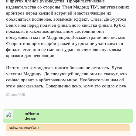
и других членов руководства. Профилактические
издевательства со стороны "Реал Мадрид ТВ", запугивающих
арбитров перед каждой встречей и заставляющие их
объясняться после нее, возымели эффект. Слезы Де Бургоса
Бенгоэчеа перед подачей финального свистка финала Кубка
показали, в каком эмоциональном состоянии они
обслуживали матчи Мадридцев. Восьмистраничное письмо
Флорентино против арбитражей и угроза не участвовать в
финале, если они не сменят судью, послужили спусковым
крючком для революции.
Из тех, кто командовал, никого больше не осталось. Лусан
уступил Мадриду. До следующей недели они не скажут, кто
сейчас правит в арбитражном мире. Необязательно нам об
этом рассказывать. Совершенно ясно, кому это сошло с рук.
27 июн 2025
mNemo
Цезарь
radioz написал(а):
↑