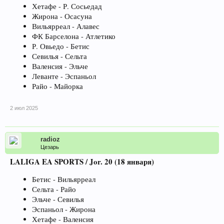
Хетафе - Р. Сосьедад
Жирона - Осасуна
Вильярреал - Алавес
ФК Барселона - Атлетико
Р. Овьедо - Бетис
Севилья - Сельта
Валенсия - Эльче
Леванте - Эспаньол
Райо - Майорка
2 июл 2025
radioz
Цезарь
LALIGA EA SPORTS / Jor. 20 (18 января)
Бетис - Вильярреал
Сельта - Райо
Эльче - Севилья
Эспаньол - Жирона
Хетафе - Валенсия