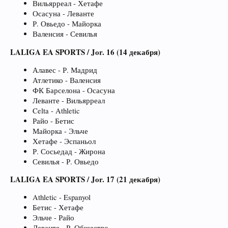
Вильярреал - Хетафе
Осасуна - Леванте
Р. Овьедо - Майорка
Валенсия - Севилья
LALIGA EA SPORTS / Jor. 16 (14 декабря)
Алавес - Р. Мадрид
Атлетико - Валенсия
ФК Барселона - Осасуна
Леванте - Вильярреал
Celta - Athletic
Райо - Бетис
Майорка - Эльче
Хетафе - Эспаньол
Р. Сосьедад - Жирона
Севилья - Р. Овьедо
LALIGA EA SPORTS / Jor. 17 (21 декабря)
Athletic - Espanyol
Бетис - Хетафе
Эльче - Райо
Леванте - Р. Общество