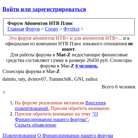
Войти или зарегистрироваться
Форум Абонентов НТВ Плюс
Главная
Форум
>
Спорт
>
Футбол
>
Это форум абонентов НТВ+ и для абонентов НТВ+...
и к
официалам из компании НТВ Плюс никакого отношения
не
имеет
.
Для работы форума в
Мае-
Z
недостающие финансовые
средства составляют сумму в размере
26450 руб
. Cпонсоры
форума в Мае-
Z
6 человек.
Спонсоры форума в Мае-
Z
daimio, raty, dvinov07, TumanchiK, GNI, radioz
Всего 6 человек
×
На форуме реализован механизм
Внесения
пожертвований.
Просим обратить внимание.
Просим обратить внимание на тему
"О
Финансировании нашего форума".
Скрыть объявление
Пожертвования
О Финансировании нашего форума