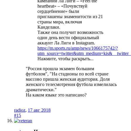
кампании Ла Лиги – «Feel the
heartbeat» – «Почувствуй
сердцебиение» были
приглашены знаменитости из 21
страны мира, включая
Канделаки.
Также она получит возможность
один день вести официальный
аккаунт Ла Лиги в Instagram.
https://m.sports.ru/amp/news/1066175742/?
utm_source=twitter&utm_medium=kis&__twitter_
Нажмите, чтобы раскрыть...
"Россия прошла экзамен большим
футболом", "На стадионы по всей стране
массово пришла женская аудитория. Доля
женского телесмотрения футбола измелилась
драматически."
На каком языке это написано?
radioz
,
17 авг 2018
#15