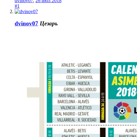
dvinov07
,
26 июл 2018
#1
dvinov07
Цезарь