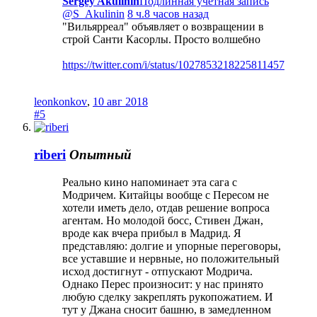
Sergey Akulinin
@S_Akulinin
8 ч.8 часов назад
"Вильярреал" объявляет о возвращении в
строй Санти Касорлы. Просто волшебно
https://twitter.com/i/status/1027853218225811457
leonkonkov
,
10 авг 2018
#5
riberi
Опытный
Реально кино напоминает эта сага с
Модричем. Китайцы вообще с Пересом не
хотели иметь дело, отдав решение вопроса
агентам. Но молодой босс, Стивен Джан,
вроде как вчера прибыл в Мадрид. Я
представляю: долгие и упорные переговоры,
все уставшие и нервные, но положительный
исход достигнут - отпускают Модрича.
Однако Перес произносит: у нас принято
любую сделку закреплять рукопожатием. И
тут у Джана сносит башню, в замедленном