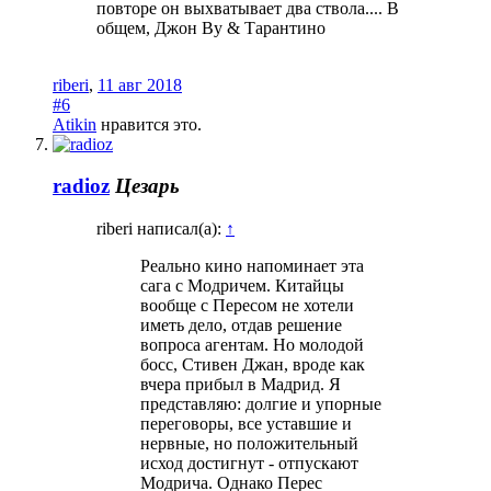
повторе он выхватывает два ствола.... В
общем, Джон Ву & Тарантино
riberi
,
11 авг 2018
#6
Atikin
нравится это.
radioz
Цезарь
riberi написал(а):
↑
Реально кино напоминает эта
сага с Модричем. Китайцы
вообще с Пересом не хотели
иметь дело, отдав решение
вопроса агентам. Но молодой
босс, Стивен Джан, вроде как
вчера прибыл в Мадрид. Я
представляю: долгие и упорные
переговоры, все уставшие и
нервные, но положительный
исход достигнут - отпускают
Модрича. Однако Перес