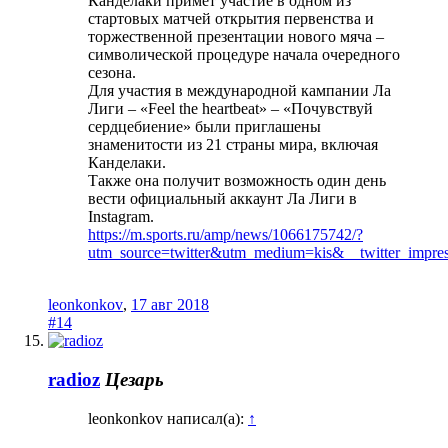
Канделаки примет участие в одном из
стартовых матчей открытия первенства и
торжественной презентации нового мяча –
символической процедуре начала очередного
сезона.
Для участия в международной кампании Ла
Лиги – «Feel the heartbeat» – «Почувствуй
сердцебиение» были приглашены
знаменитости из 21 страны мира, включая
Канделаки.
Также она получит возможность один день
вести официальный аккаунт Ла Лиги в
Instagram.
https://m.sports.ru/amp/news/1066175742/?
utm_source=twitter&utm_medium=kis&__twitter_impres
leonkonkov
,
17 авг 2018
#14
radioz
Цезарь
leonkonkov написал(а):
↑