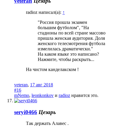
veteran
Цезарь
radioz написал(а):
↑
"Россия прошла экзамен
большим футболом", "На
стадионы по всей стране массово
пришла женская аудитория. Доля
женского телесмотрения футбола
измелилась драматически."
На каком языке это написано?
Нажмите, чтобы раскрыть...
На чистом канделакском !
veteran
,
17 авг 2018
#16
mNemo
,
leonkonkov
и
radioz
нравится это.
seryi0466
Цезарь
Так держать Алавес .