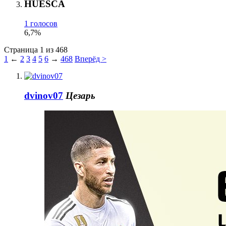
HUESCA
1 голосов
6,7%
Страница 1 из 468
1
←
2
3
4
5
6
→
468
Вперёд >
dvinov07
Цезарь