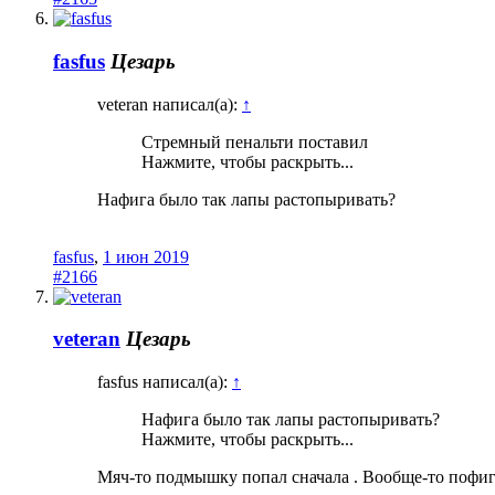
fasfus
Цезарь
veteran написал(а):
↑
Стремный пенальти поставил
Нажмите, чтобы раскрыть...
Нафига было так лапы растопыривать?
fasfus
,
1 июн 2019
#2166
veteran
Цезарь
fasfus написал(а):
↑
Нафига было так лапы растопыривать?
Нажмите, чтобы раскрыть...
Мяч-то подмышку попал сначала . Вообще-то пофиг