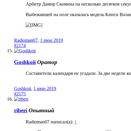
Арбитр Дамир Скомина на несколько десятков секун
Выбежавшей на поле оказалась модель Кинси Воланс
Radioman07
,
1 июн 2019
#2174
Goshkoii
Оратор
Составители календаря не угадали. За две недели 
Goshkoii
,
1 июн 2019
#2175
riberi
Опытный
Radioman07 написал(а):
↑