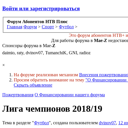
Войти или зарегистрироваться
Форум Абонентов НТВ Плюс
Главная
Форум
>
Спорт
>
Футбол
>
Это форум абонентов НТВ+ и 
Для работы форума в
Мае-
Z
недостающ
Спонсоры форума в Мае-
Z
daimio, raty, dvinov07, TumanchiK, GNI, radioz
×
На форуме реализован механизм
Внесения пожертвовани
Просим обратить внимание на тему
"О Финансировании 
Скрыть объявление
Пожертвования
О Финансировании нашего форума
Лига чемпионов 2018/19
Тема в разделе "
Футбол
", создана пользователем
dvinov07
,
12 и