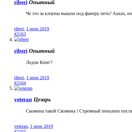
riberi
Опытный
Че это за клоуны вышли под фанеру петь? Аахах, и
riberi
,
1 июн 2019
#2163
riberi
Опытный
Ледли Кинг?
riberi
,
1 июн 2019
#2164
veteran
Цезарь
Скомина такой Скомина ! Стремный пенальти поста
veteran
,
1 июн 2019
#2165