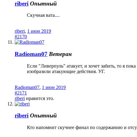
riberi
Опытный
Скучная вата....
riberi
,
1 июн 2019
#2170
Radioman07
Ветеран
Если "Ливерпуль" атакует, и хочет забить, то я по
изобразили атакующие действия. УГ.
Radioman07
,
1 июн 2019
#2171
riberi
нравится это.
riberi
Опытный
Кто напомнит скучнее финал по содержанию и отсут