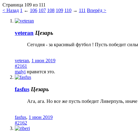
Страница 109 из 111
< Назад
1
←
106
107
108
109
110
→
111
Вперёд >
veteran
Цезарь
Сегодня - за красивый футбол ! Пусть победит сильн
veteran
,
1 июн 2019
#2161
malyi
нравится это.
fasfus
Цезарь
Ага, ага. Но все же пусть победит Ливерпуль, инач
fasfus
,
1 июн 2019
#2162