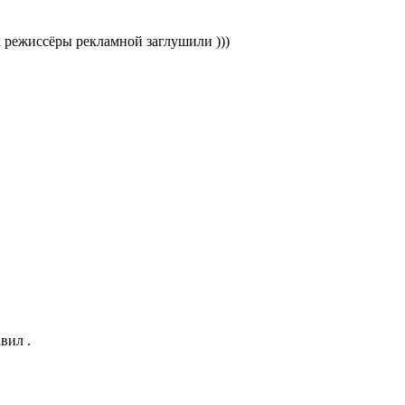
х режиссёры рекламной заглушили )))
вил .