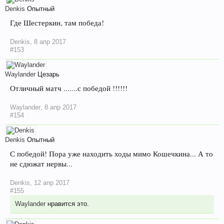
Denkis
Опытный
Где Шестеркин, там победа!
Denkis
,
8 апр 2017
#153
Waylander
Цезарь
Отличный матч .......с победой !!!!!!
Waylander
,
8 апр 2017
#154
Denkis
Опытный
С победой! Пора уже находить ходы мимо Кошечкина... А то
не сдюжат нервы...
Denkis
,
12 апр 2017
#155
Waylander
нравится это.