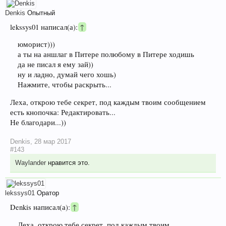
Denkis
Опытный
lekssys01 написал(а):
↑
юморист)))
а ты на аншлаг в Питере полюбому в Питере ходишь
да не писал я ему зай))
ну и ладно, думай чего хошь)
Нажмите, чтобы раскрыть...
Леха, открою тебе секрет, под каждым твоим сообщением
есть кнопочка: Редактировать...
Не благодари...))
Denkis
,
28 мар 2017
#143
Waylander
нравится это.
lekssys01
Оратор
Denkis написал(а):
↑
Леха, открою тебе секрет, под каждым твоим