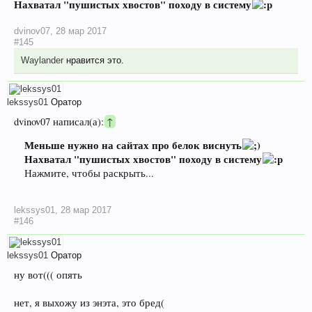
Нахватал "пушистых хвостов" походу в систему
dvinov07
,
28 мар 2017
#145
Waylander
нравится это.
lekssys01
Оратор
dvinov07 написал(а):
↑
Меньше нужно на сайтах про белок виснуть
Нахватал "пушистых хвостов" походу в систему
Нажмите, чтобы раскрыть...
lekssys01
,
28 мар 2017
#146
lekssys01
Оратор
ну вот((( опять
нет, я выхожу из энэта, это бред(