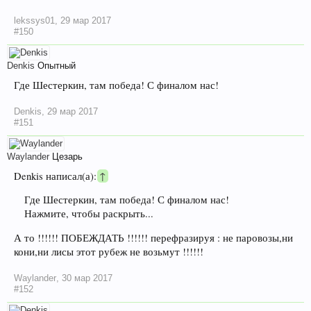
lekssys01
,
29 мар 2017
#150
Denkis
Опытный
Где Шестеркин, там победа! С финалом нас!
Denkis
,
29 мар 2017
#151
Waylander
Цезарь
Denkis написал(а):
↑
Где Шестеркин, там победа! С финалом нас!
Нажмите, чтобы раскрыть...
А то !!!!!! ПОБЕЖДАТЬ !!!!!! перефразируя : не паровозы,ни
кони,ни лисы этот рубеж не возьмут !!!!!!
Waylander
,
30 мар 2017
#152