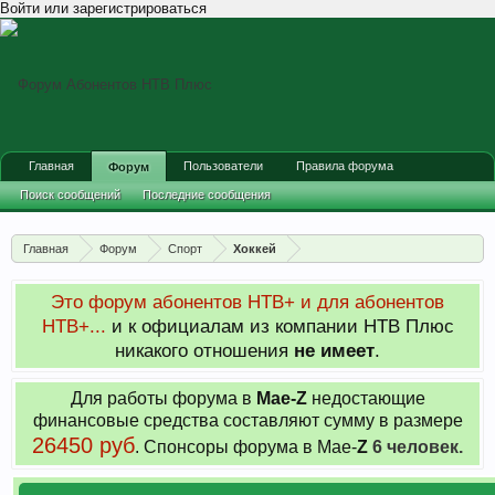
Войти или зарегистрироваться
Главная
Пользователи
Правила форума
Форум
Поиск сообщений
Последние сообщения
Главная
Форум
Спорт
Хоккей
Это форум абонентов НТВ+ и для абонентов
НТВ+...
и к официалам из компании НТВ Плюс
никакого отношения
не имеет
.
Для работы форума в
Мае-
Z
недостающие
финансовые средства составляют сумму в размере
26450 руб
. Cпонсоры форума в Мае-
Z
6 человек.