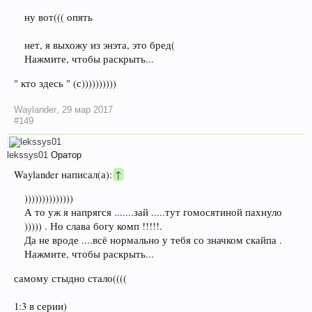
ну вот((( опять
нет, я выхожу из энэта, это бред(
Нажмите, чтобы раскрыть...
" кто здесь " (с))))))))))
Waylander
,
29 мар 2017
#149
lekssys01
Оратор
Waylander написал(а):
↑
))))))))))))))
А то уж я напрягся .......зай .....тут гомосятиной пахнуло
))))) . Но слава богу комп !!!!!.
Да не вроде ....всё нормально у тебя со значком скайпа .
Нажмите, чтобы раскрыть...
самому стыдно стало((((
1:3 в серии)