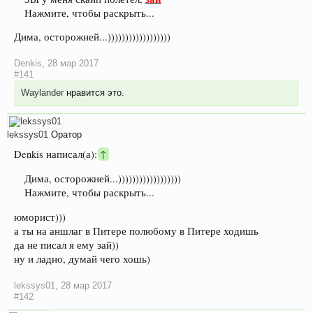
Нажмите, чтобы раскрыть...
Дима, осторожней...))))))))))))))))))
Denkis
,
28 мар 2017
#141
Waylander
нравится это.
lekssys01
Оратор
Denkis написал(а):
↑
Дима, осторожней...))))))))))))))))))
Нажмите, чтобы раскрыть...
юморист)))
а ты на аншлаг в Питере полюбому в Питере ходишь
да не писал я ему зай))
ну и ладно, думай чего хошь)
lekssys01
,
28 мар 2017
#142