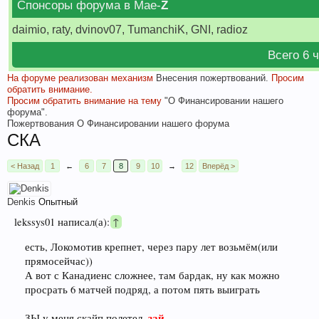
Спонсоры форума в Мае-
Z
daimio, raty, dvinov07, TumanchiK, GNI, radioz
Всего 6 
На форуме реализован механизм
Внесения пожертвований.
Просим
обратить внимание.
Просим обратить внимание на тему
"О Финансировании нашего
форума".
Пожертвования
О Финансировании нашего форума
СКА
< Назад
1
←
6
7
8
9
10
→
12
Вперёд >
Denkis
Опытный
lekssys01 написал(а):
↑
есть, Локомотив крепнет, через пару лет возьмём(или
прямосейчас))
А вот с Канадиенс сложнее, там бардак, ну как можно
просрать 6 матчей подряд, а потом пять выиграть
зай
ЗЫ у меня скайп полетел,