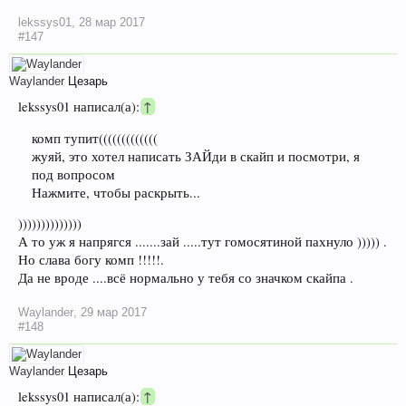
lekssys01
,
28 мар 2017
#147
Waylander
Цезарь
lekssys01 написал(а):
↑
комп тупит(((((((((((((
жуяй, это хотел написать ЗАЙди в скайп и посмотри, я
под вопросом
Нажмите, чтобы раскрыть...
))))))))))))))
А то уж я напрягся .......зай .....тут гомосятиной пахнуло ))))) .
Но слава богу комп !!!!!.
Да не вроде ....всё нормально у тебя со значком скайпа .
Waylander
,
29 мар 2017
#148
Waylander
Цезарь
lekssys01 написал(а):
↑