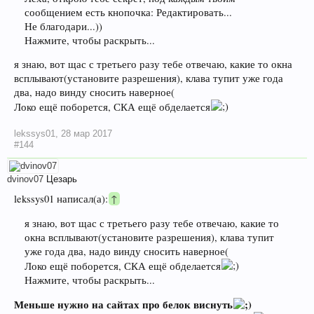
сообщением есть кнопочка: Редактировать...
Не благодари...))
Нажмите, чтобы раскрыть...
я знаю, вот щас с третьего разу тебе отвечаю, какие то окна
всплывают(установите разрешения), клава тупит уже года
два, надо винду сносить наверное(
Локо ещё поборется, СКА ещё обделается
lekssys01
,
28 мар 2017
#144
dvinov07
Цезарь
lekssys01 написал(а):
↑
я знаю, вот щас с третьего разу тебе отвечаю, какие то
окна всплывают(установите разрешения), клава тупит
уже года два, надо винду сносить наверное(
Локо ещё поборется, СКА ещё обделается
Нажмите, чтобы раскрыть...
Меньше нужно на сайтах про белок виснуть