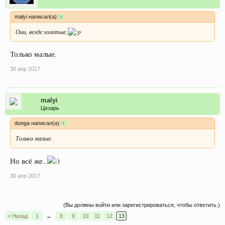
malyi написал(а):
↑
Они, везде золотые.
Только малые.
30 апр 2017
malyi
Цезарь
dunga написал(а):
↑
Только малые.
Но всё же..
30 апр 2017
(Вы должны войти или зарегистрироваться, чтобы ответить.)
< Назад
1
←
8
9
10
11
12
13