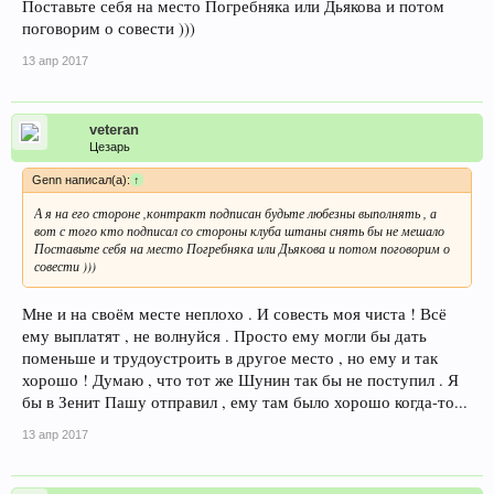
Поставьте себя на место Погребняка или Дьякова и потом
поговорим о совести )))
13 апр 2017
veteran
Цезарь
Genn написал(а):
↑
А я на его стороне ,контракт подписан будьте любезны выполнять , а
вот с того кто подписал со стороны клуба штаны снять бы не мешало
Поставьте себя на место Погребняка или Дьякова и потом поговорим о
совести )))
Мне и на своём месте неплохо . И совесть моя чиста ! Всё
ему выплатят , не волнуйся . Просто ему могли бы дать
поменьше и трудоустроить в другое место , но ему и так
хорошо ! Думаю , что тот же Шунин так бы не поступил . Я
бы в Зенит Пашу отправил , ему там было хорошо когда-то...
13 апр 2017