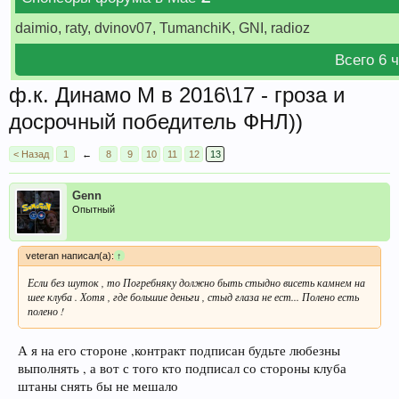
daimio, raty, dvinov07, TumanchiK, GNI, radioz
Всего 6 
ф.к. Динамо М в 2016\17 - гроза и
досрочный победитель ФНЛ))
< Назад
1
←
8
9
10
11
12
13
Genn
Опытный
veteran написал(а):
↑
Если без шуток , то Погребняку должно быть стыдно висеть камнем на
шее клуба . Хотя , где большие деньги , стыд глаза не ест... Полено есть
полено !
А я на его стороне ,контракт подписан будьте любезны
выполнять , а вот с того кто подписал со стороны клуба
штаны снять бы не мешало