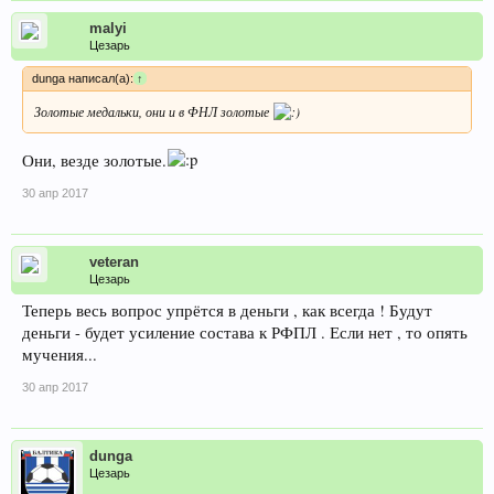
malyi
Цезарь
dunga написал(а):
↑
Золотые медальки, они и в ФНЛ золотые
Они, везде золотые.
30 апр 2017
veteran
Цезарь
Теперь весь вопрос упрётся в деньги , как всегда ! Будут
деньги - будет усиление состава к РФПЛ . Если нет , то опять
мучения...
30 апр 2017
dunga
Цезарь