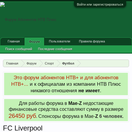
Войти или зарегистрироваться
Главная
Пользователи
Правила форума
Форум
Поиск сообщений
Последние сообщения
Главная
Форум
Спорт
Футбол
Это форум абонентов НТВ+ и для абонентов
НТВ+...
и к официалам из компании НТВ Плюс
никакого отношения
не имеет
.
Для работы форума в
Мае-
Z
недостающие
финансовые средства составляют сумму в размере
26450 руб
. Cпонсоры форума в Мае-
Z
6 человек.
FC Liverpool