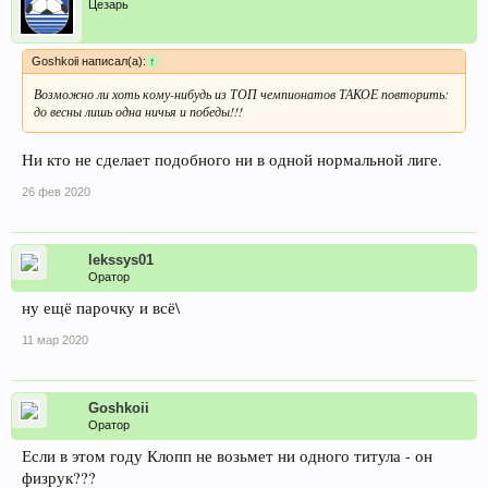
Цезарь
Goshkoii написал(а):
↑
Возможно ли хоть кому-нибудь из ТОП чемпионатов ТАКОЕ повторить:
до весны лишь одна ничья и победы!!!
Ни кто не сделает подобного ни в одной нормальной лиге.
26 фев 2020
lekssys01
Оратор
ну ещё парочку и всё\
11 мар 2020
Goshkoii
Оратор
Если в этом году Клопп не возьмет ни одного титула - он
физрук???