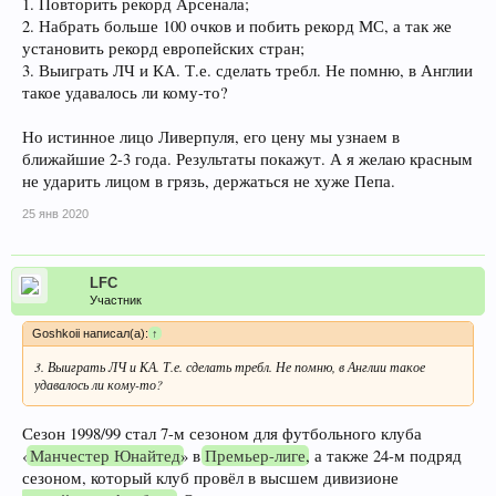
1. Повторить рекорд Арсенала;
2. Набрать больше 100 очков и побить рекорд МС, а так же
установить рекорд европейских стран;
3. Выиграть ЛЧ и КА. Т.е. сделать требл. Не помню, в Англии
такое удавалось ли кому-то?
Но истинное лицо Ливерпуля, его цену мы узнаем в
ближайшие 2-3 года. Результаты покажут. А я желаю красным
не ударить лицом в грязь, держаться не хуже Пепа.
25 янв 2020
LFC
Участник
Goshkoii написал(а):
↑
3. Выиграть ЛЧ и КА. Т.е. сделать требл. Не помню, в Англии такое
удавалось ли кому-то?
Сезон 1998/99 стал 7-м сезоном для футбольного клуба
«
Манчестер Юнайтед
» в
Премьер-лиге
, а также 24-м подряд
сезоном, который клуб провёл в высшем дивизионе