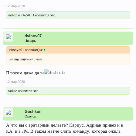
12 мар 2020
radioz
и
KAZACH
нравится это.
dvinov07
Цезарь
lekssys01 написал(а):
↑
ну ещё парочку и всё\
Плюсом даже дали
12 мар 2020
radioz
нравится это.
Goshkoii
Оратор
А что вы с вратарями делаете? Кариус. Адриан привез и в
КА, и в ЛЧ. В таком матче слить команду, которая ожила