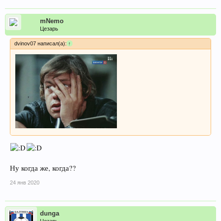
mNemo
Цезарь
dvinov07 написал(а):
↑
Ну когда же, когда??
24 янв 2020
dunga
Цезарь