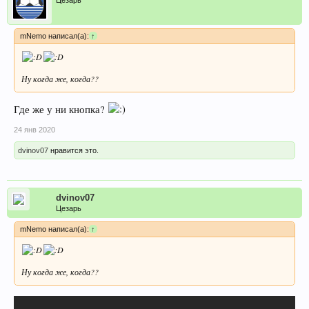
mNemo написал(а):
↑
Ну когда же, когда??
Где же у ни кнопка?
24 янв 2020
dvinov07
нравится это.
dvinov07
Цезарь
mNemo написал(а):
↑
Ну когда же, когда??