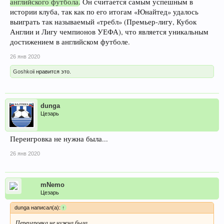
английского футбола
. Он считается самым успешным в
истории клуба, так как по его итогам «Юнайтед» удалось
выиграть так называемый «требл» (Премьер-лигу, Кубок
Англии и Лигу чемпионов УЕФА), что является уникальным
достижением в английском футболе.
26 янв 2020
Goshkoii
нравится это.
dunga
Цезарь
Переигровка не нужна была...
26 янв 2020
mNemo
Цезарь
dunga написал(а):
↑
Переигровка не нужна была...