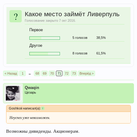
?
Какое место займёт Ливерпуль
Голосование закрыто 7 окт 2016.
Первое
5 голосов
38,5%
Другое
8 голосов
61,5%
< Назад
1
←
68
69
70
71
72
73
Вперёд >
Qwaqin
Цезарь
Goshkoii написал(а):
↑
Неуспех уже невозможен.
Возможны дивиденды. Акционерам.