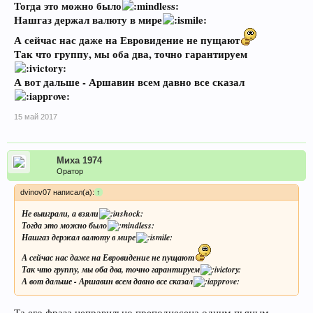
Тогда это можно было
Нашгаз держал валюту в мире
А сейчас нас даже на Евровидение не пущают
Так что группу, мы оба два, точно гарантируем
А вот дальше - Аршавин всем давно все сказал
15 май 2017
Миха 1974
Оратор
dvinov07 написал(а):
↑
Не выиграли, а взяли
Тогда это можно было
Нашгаз держал валюту в мире
А сейчас нас даже на Евровидение не пущают
Так что группу, мы оба два, точно гарантируем
А вот дальше - Аршавин всем давно все сказал
Та его фраза неправильно преподнесена одним пьяным