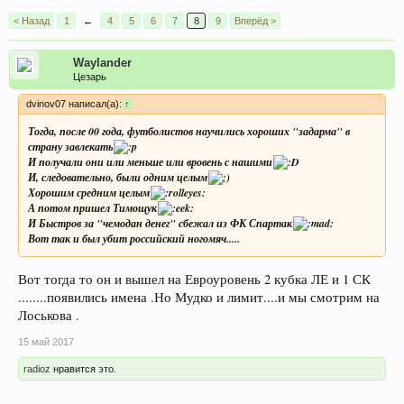
< Назад
1
←
4
5
6
7
8
9
Вперёд >
Waylander
Цезарь
dvinov07 написал(а):
↑
Тогда, после 00 года, футболистов научились хороших "задарма" в
страну завлекать
И получали они или меньше или вровень с нашими
И, следовательно, были одним целым
Хорошим средним целым
А потом пришел Тимощук
И Быстров за "чемодан денег" сбежал из ФК Спартак
Вот так и был убит российский ногомяч.....
Вот тогда то он и вышел на Евроуровень 2 кубка ЛЕ и 1 СК
........появились имена .Но Мудко и лимит....и мы смотрим на
Лоськова .
15 май 2017
radioz
нравится это.