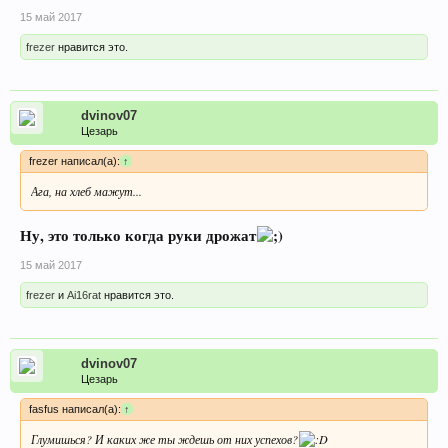
15 май 2017
frezer
нравится это.
dvinov07
Цезарь
frezer написал(а):
↑
Ага, на хлеб мажут...
Ну, это только когда руки дрожат
15 май 2017
frezer
и
Ai16rat
нравится это.
dvinov07
Цезарь
fasfus написал(а):
↑
Глумишься? И каких же ты ждешь от них успехов?