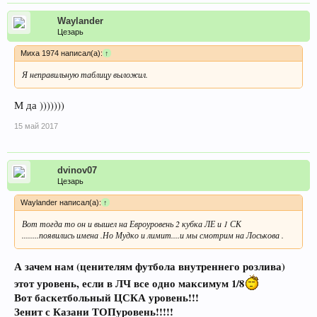
Waylander
Цезарь
Миха 1974 написал(а):
↑
Я неправильную таблицу выложил.
М да )))))))
15 май 2017
dvinov07
Цезарь
Waylander написал(а):
↑
Вот тогда то он и вышел на Евроуровень 2 кубка ЛЕ и 1 СК
........появились имена .Но Мудко и лимит....и мы смотрим на Лоськова .
А зачем нам (ценителям футбола внутреннего розлива)
этот уровень, если в ЛЧ все одно максимум 1/8
Вот баскетбольный ЦСКА уровень!!!
Зенит с Казани ТОПуровень!!!!!