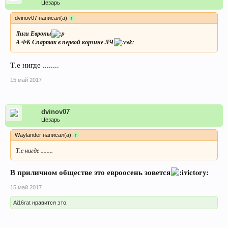
Цезарь
dvinov07 написал(а):
↑
Лиги Европы
А ФК Спартак в первой корзине ЛЧ
Т.е нигде ........
15 май 2017
dvinov07
Цезарь
Waylander написал(а):
↑
Т.е нигде ........
В приличном обществе это евроосень зовется
15 май 2017
Ai16rat
нравится это.