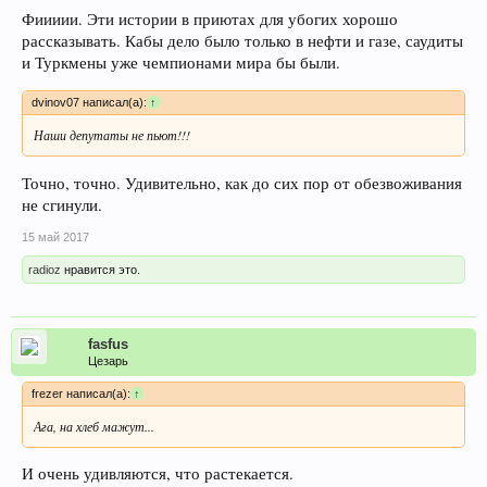
Фиииии. Эти истории в приютах для убогих хорошо
рассказывать. Кабы дело было только в нефти и газе, саудиты
и Туркмены уже чемпионами мира бы были.
dvinov07 написал(а):
↑
Наши депутаты не пьют!!!
Точно, точно. Удивительно, как до сих пор от обезвоживания
не сгинули.
15 май 2017
radioz
нравится это.
fasfus
Цезарь
frezer написал(а):
↑
Ага, на хлеб мажут...
И очень удивляются, что растекается.