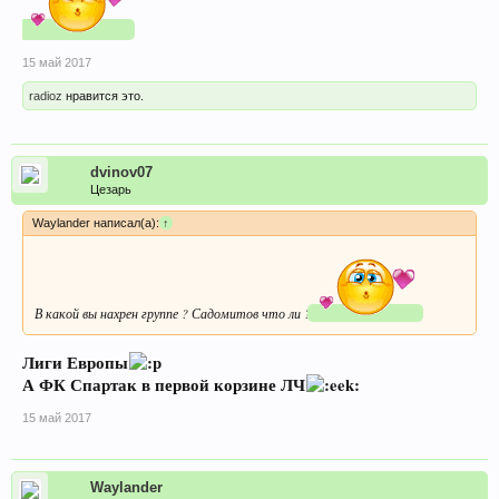
15 май 2017
radioz
нравится это.
dvinov07
Цезарь
Waylander написал(а):
↑
В какой вы нахрен группе ? Садомитов что ли ?
Лиги Европы
А ФК Спартак в первой корзине ЛЧ
15 май 2017
Waylander