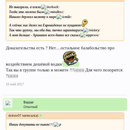
Не выиграли, а взяли
Тогда это можно было
Нашгаз держал валюту в мире
А сейчас нас даже на Евровидение не пущают
Так что группу, мы оба два, точно гарантируем
А вот дальше - Аршавин всем давно все сказал
Доказательства есть ? Нет....остальное балабольство про
воздействием дешёвой водки
Так вы в группе только и можете !!!))))))) Для чего позорится
?)))))))
15 май 2017
frezer
Опытный
dvinov07 написал(а):
↑
Наши депутаты не пьют!!!