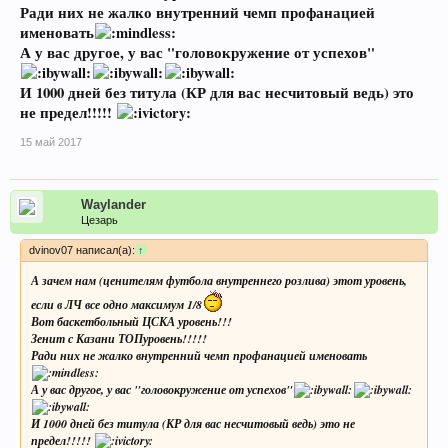
Ради них не жалко внутренний чемп профанацией
именовать
А у вас другое, у вас "головокружение от успехов"
И 1000 дней без титула (КР для вас несчитовый ведь) это
не предел!!!!!
15 май 2017
Waylander
Цезарь
dvinov07 написал(а):
↑
А зачем нам (ценителям футбола внутреннего розлива) этот уровень,
если в ЛЧ все одно максимум 1/8
Вот баскетбольный ЦСКА уровень!!!
Зенит с Казани ТОПуровень!!!!!
Ради них не жалко внутренний чемп профанацией именовать
А у вас другое, у вас "головокружение от успехов"
И 1000 дней без титула (КР для вас несчитовый ведь) это не
предел!!!!!