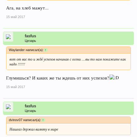
Ага, на хлеб мажут...
15 май 2017
fasfus
Цезарь
Waylander написал(а):
↑
вот от вас то и ждё успехов начиная с осени ....вы то нам покажите как
надо !!!!!!
Глумишься? И каких же ты ждешь от них успехов?
15 май 2017
fasfus
Цезарь
dvinov07 написал(а):
↑
Нашгаз держал валюту в мире