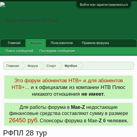
Войти или зарегистрироваться
Главная
Пользователи
Правила форума
Форум
Поиск сообщений
Последние сообщения
Главная
Форум
Спорт
Футбол
Это форум абонентов НТВ+ и для абонентов
НТВ+...
и к официалам из компании НТВ Плюс
никакого отношения
не имеет
.
Для работы форума в
Мае-
Z
недостающие
финансовые средства составляют сумму в размере
26450 руб
. Cпонсоры форума в Мае-
Z
6 человек.
РФПЛ 28 тур