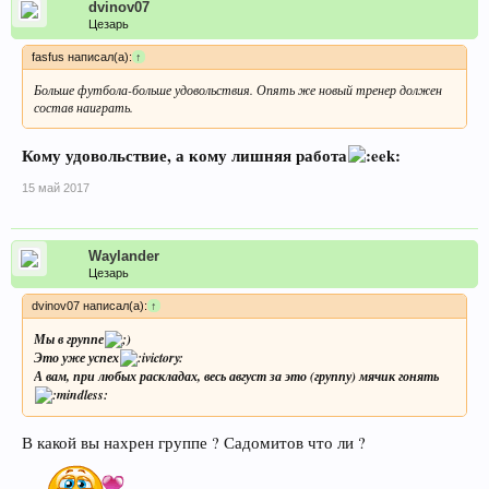
dvinov07
Цезарь
fasfus написал(а):
↑
Больше футбола-больше удовольствия. Опять же новый тренер должен
состав наиграть.
Кому удовольствие, а кому лишняя работа
15 май 2017
Waylander
Цезарь
dvinov07 написал(а):
↑
Мы в группе
Это уже успех
А вам, при любых раскладах, весь август за это (группу) мячик гонять
В какой вы нахрен группе ? Садомитов что ли ?