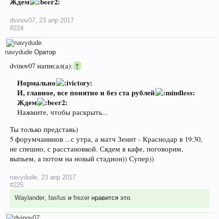
Ждем
dvinov07
,
23 апр 2017
#224
navydude
Оратор
dvinov07 написал(а):
↑
Нормально
И, главное, все понятно и без ста рублей
Ждем
Нажмите, чтобы раскрыть...
Ты только представь)
5 форумчанинов ...с утра, а матч Зенит - Краснодар в 19:30,
не спешно, с расстановкой. Сядем в кафе, поговорим,
выпьем, а потом на новый стадион)) Супер))
navydude
,
23 апр 2017
#225
Waylander
,
fasfus
и
frezer
нравится это.