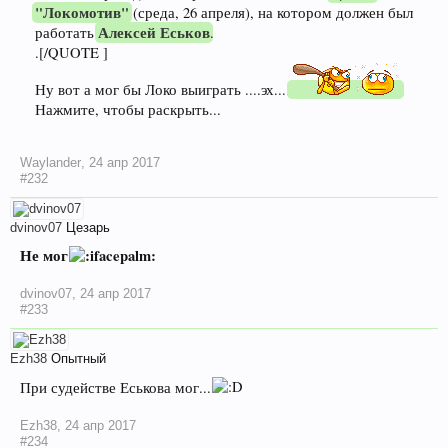
"Локомотив"
(среда, 26 апреля), на котором должен был
Алексей Еськов
работать
.
.[/QUOTE ]
Ну вот а мог бы Локо выиграть ....эх....
Нажмите, чтобы раскрыть...
Waylander
,
24 апр 2017
#232
dvinov07
Цезарь
Не мог
dvinov07
,
24 апр 2017
#233
Ezh38
Опытный
При судействе Еськова мог...
Ezh38
,
24 апр 2017
#234