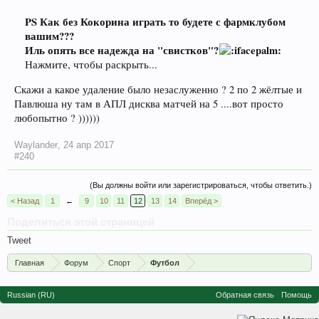
PS Как без Кокорина играть то будете с фармклубом
вашим???
Иль опять все надежда на "свистков"?
Нажмите, чтобы раскрыть...
Скажи а какое удаление было незаслуженно ? 2 по 2 жёлтые и
Павлюша ну там в АПЛ дисква матчей на 5 ....вот просто
любопытно ? ))))))
Waylander
,
24 апр 2017
#240
(Вы должны войти или зарегистрироваться, чтобы ответить.)
< Назад
1
←
9
10
11
12
13
14
Вперёд >
Поделиться этой страницей
Tweet
Главная
Форум
Спорт
Футбол
Russian (RU)
Обратная связь
Помощь