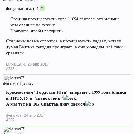
dunga написал(а):
↑
Средняя посещаемость тура 11094 зрителя, это меньше
чем средняя по сезону.
Нажмите, чтобы раскрыть...
Стадионы новые строятся, а посещаемость падает, кстати,
думал Балтика сегодня проиграет, а они молодцы, всё таки
сравняли.
Миха 1974
,
23 апр 2017
#228
dvinov07
Цезарь
Краснобелая "Гордость Юга" впервые с 1999 года близка
к ТИТУЛУ в "травокурии"
А мы тут на ФК Спартак диву даемся
dvinov07
,
24 апр 2017
#229