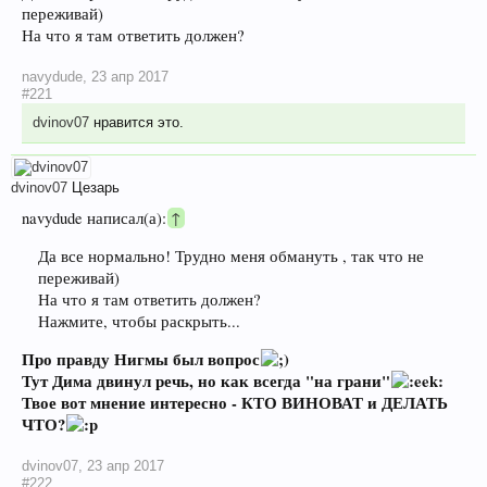
переживай)
На что я там ответить должен?
navydude
,
23 апр 2017
#221
dvinov07
нравится это.
dvinov07
Цезарь
navydude написал(а):
↑
Да все нормально! Трудно меня обмануть , так что не
переживай)
На что я там ответить должен?
Нажмите, чтобы раскрыть...
Про правду Нигмы был вопрос
Тут Дима двинул речь, но как всегда "на грани"
Твое вот мнение интересно - КТО ВИНОВАТ и ДЕЛАТЬ
ЧТО?
dvinov07
,
23 апр 2017
#222