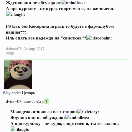
Ждунов они не обсуждают
А про курилку - не курю, спортсмен я, ты же знаешь
PS Как без Кокорина играть то будете с фармклубом
вашим???
Иль опять все надежда на "свистков"?
dvinov07
,
24 апр 2017
#239
Waylander
Цезарь
dvinov07 написал(а):
↑
Молодежь я знаю со всех сторон
Ждунов они не обсуждают
А про курилку - не курю, спортсмен я, ты же знаешь