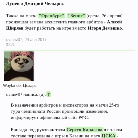
Лунев
Дмитрий Чельцов
и
.
"Оренбург"
"Зенит"
Также на матче
-
(среда, 26 апреля)
Алесей
произошла замена ассистента главного арбитра -
Ширяев
Игоря Демешко
будет работать на игре вместо
.
dvinov07
,
24 апр 2017
#231
Waylander
Цезарь
dvinov07 написал(а):
↑
В назначении арбитров и инспекторов на матчи 25-го
тура чемпионата России произошли изменения,
информирует официальный сайт РФС.
Сергея Карасева
Бригада под руководством
в полном
ЦСКА
составе переведена с игры в Казани на матч
-