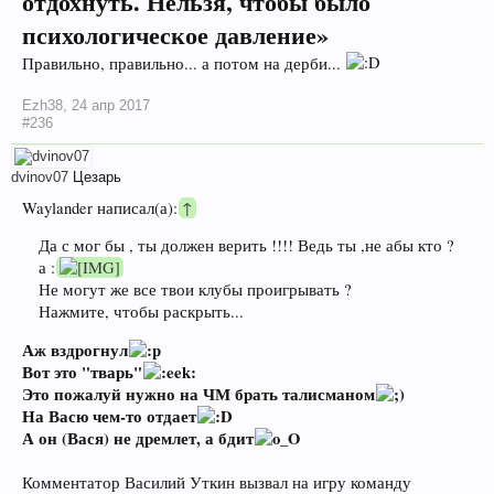
отдохнуть. Нельзя, чтобы было
психологическое давление»
Правильно, правильно... а потом на дерби...
Ezh38
,
24 апр 2017
#236
dvinov07
Цезарь
Waylander написал(а):
↑
Да с мог бы , ты должен верить !!!! Ведь ты ,не абы кто ?
а :
Не могут же все твои клубы проигрывать ?
Нажмите, чтобы раскрыть...
Аж вздрогнул
Вот это "тварь"
Это пожалуй нужно на ЧМ брать талисманом
На Васю чем-то отдает
А он (Вася) не дремлет, а бдит
Комментатор Василий Уткин вызвал на игру команду