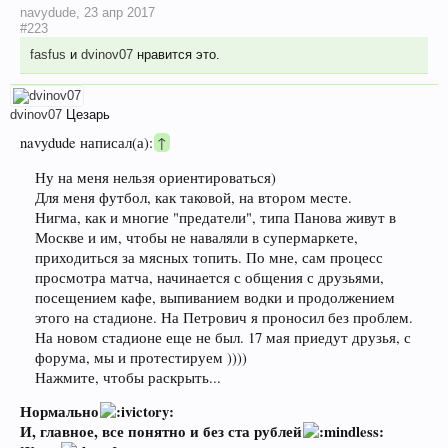
navydude
,
23 апр 2017
#223
fasfus
и
dvinov07
нравится это.
dvinov07
Цезарь
navydude написал(а):
↑
Ну на меня нельзя ориентироваться)
Для меня футбол, как таковой, на втором месте.
Нигма, как и многие "предатели", типа Панова живут в
Москве и им, чтобы не наваляли в супермаркете,
приходиться за мясных топить. По мне, сам процесс
просмотра матча, начинается с общения с друзьями,
посещением кафе, выпиванием водки и продолжением
этого на стадионе. На Петрович я проносил без проблем.
На новом стадионе еще не был. 17 мая приедут друзья, с
форума, мы и протестируем ))))
Нажмите, чтобы раскрыть...
Нормально
И, главное, все понятно и без ста рублей