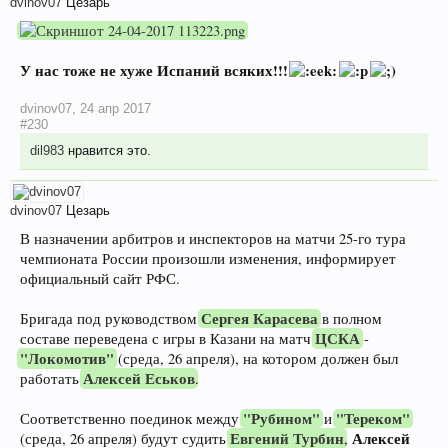
dvinov07
Цезарь
У нас тоже не хуже Испаний всяких!!!
dvinov07
,
24 апр 2017
#230
dil983
нравится это.
dvinov07
Цезарь
В назначении арбитров и инспекторов на матчи 25-го тура
чемпионата России произошли изменения, информирует
официальный сайт РФС.
Сергея Карасева
Бригада под руководством
в полном
ЦСКА
составе переведена с игры в Казани на матч
-
"Локомотив"
(среда, 26 апреля), на котором должен был
Алексей Еськов
работать
.
"Рубином"
"Тереком"
Соответственно поединок между
и
Евгений Турбин
Алексей
(среда, 26 апреля) будут судить
,