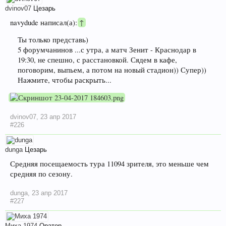
dvinov07
Цезарь
navydude написал(а):
↑
Ты только представь)
5 форумчанинов ...с утра, а матч Зенит - Краснодар в
19:30, не спешно, с расстановкой. Сядем в кафе,
поговорим, выпьем, а потом на новый стадион)) Супер))
Нажмите, чтобы раскрыть...
dvinov07
,
23 апр 2017
#226
dunga
Цезарь
Средняя посещаемость тура 11094 зрителя, это меньше чем
средняя по сезону.
dunga
,
23 апр 2017
#227
Миха 1974
Оратор