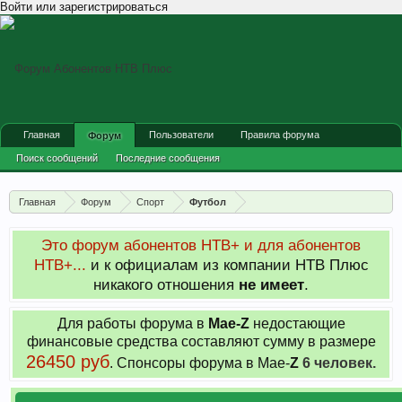
Войти или зарегистрироваться
Главная
Пользователи
Правила форума
Форум
Поиск сообщений
Последние сообщения
Главная
Форум
Спорт
Футбол
Это форум абонентов НТВ+ и для абонентов
НТВ+...
и к официалам из компании НТВ Плюс
никакого отношения
не имеет
.
Для работы форума в
Мае-
Z
недостающие
финансовые средства составляют сумму в размере
26450 руб
. Cпонсоры форума в Мае-
Z
6 человек.