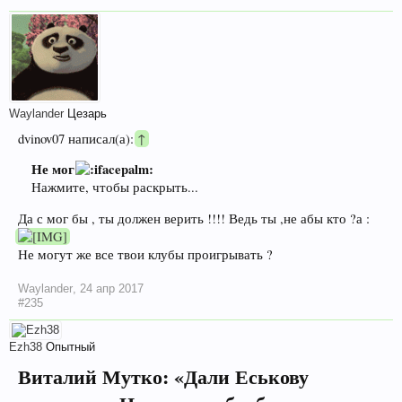
Waylander
Цезарь
dvinov07 написал(а):
↑
Не мог
Нажмите, чтобы раскрыть...
Да с мог бы , ты должен верить !!!! Ведь ты ,не абы кто ?а :
Не могут же все твои клубы проигрывать ?
Waylander
,
24 апр 2017
#235
Ezh38
Опытный
Виталий Мутко: «Дали Еськову