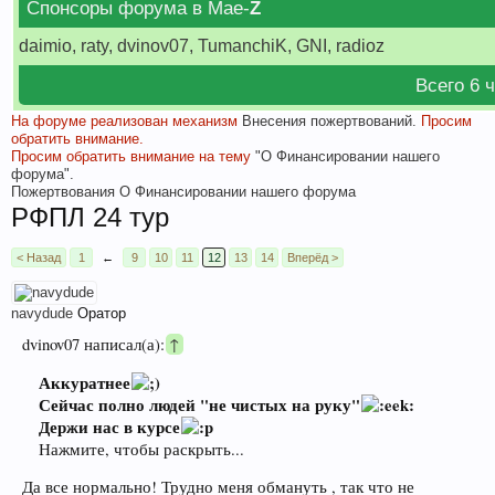
Спонсоры форума в Мае-
Z
daimio, raty, dvinov07, TumanchiK, GNI, radioz
Всего 6 
На форуме реализован механизм
Внесения пожертвований.
Просим
обратить внимание.
Просим обратить внимание на тему
"О Финансировании нашего
форума".
Пожертвования
О Финансировании нашего форума
РФПЛ 24 тур
< Назад
1
←
9
10
11
12
13
14
Вперёд >
navydude
Оратор
dvinov07 написал(а):
↑
Аккуратнее
Сейчас полно людей "не чистых на руку"
Держи нас в курсе
Нажмите, чтобы раскрыть...
Да все нормально! Трудно меня обмануть , так что не