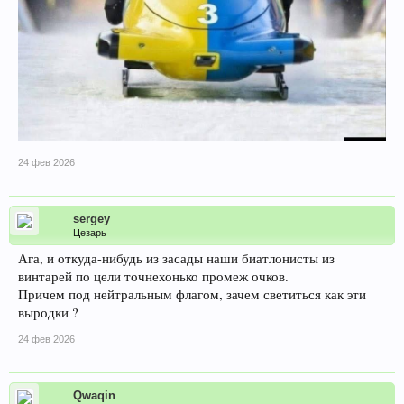
24 фев 2026
sergey
Цезарь
Ага, и откуда-нибудь из засады наши биатлонисты из
винтарей по цели точнехонько промеж очков.
Причем под нейтральным флагом, зачем светиться как эти
выродки ?
24 фев 2026
Qwaqin