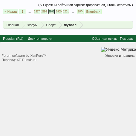
(Вы должны войти или зарегистрироваться, чтобы ответить.)
< Назад
1
←
→
Вперёд >
2897
2898
2899
2900
2901
2974
Главная
Форум
Спорт
Футбол
Russian (RU)
Десктоп версия
Обратная связь
Помощь
Forum software by XenForo™
Условия и правила
Перевод:
XF-Russia.ru