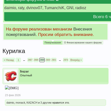
daimio, raty, dvinov07, TumanchiK, GNI, radioz
Всего 6 
На форуме реализован механизм
Внесения
пожертвований.
Просим обратить внимание.
Пожертвования
О Финансировании нашего форума
Курилка
< Назад
1
←
→
Вперёд >
2897
2898
2899
2900
2901
2974
frezer
Опытный
23 фев 2026
daimio
,
monacit
,
KAZACH
и
3 другим
нравится это.