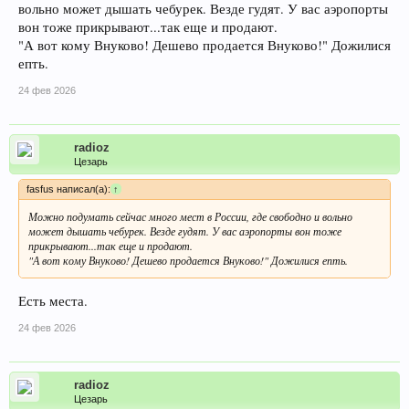
вольно может дышать чебурек. Везде гудят. У вас аэропорты
вон тоже прикрывают...так еще и продают.
"А вот кому Внуково! Дешево продается Внуково!" Дожилися
епть.
24 фев 2026
radioz
Цезарь
fasfus написал(а):
↑
Можно подумать сейчас много мест в России, где свободно и вольно
может дышать чебурек. Везде гудят. У вас аэропорты вон тоже
прикрывают...так еще и продают.
"А вот кому Внуково! Дешево продается Внуково!" Дожилися епть.
Есть места.
24 фев 2026
radioz
Цезарь