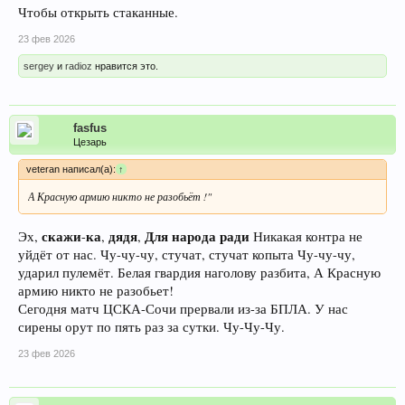
Чтобы открыть стаканные.
23 фев 2026
sergey
и
radioz
нравится это.
fasfus
Цезарь
veteran написал(а):
↑
А Красную армию никто не разобьёт !"
скажи
ка
дядя
Для
народа
ради
Эх,
-
,
,
Никакая контра не
уйдёт от нас. Чу-чу-чу, стучат, стучат копыта Чу-чу-чу,
ударил пулемёт. Белая гвардия наголову разбита, А Красную
армию никто не разобьет!
Сегодня матч ЦСКА-Сочи прервали из-за БПЛА. У нас
сирены орут по пять раз за сутки. Чу-Чу-Чу.
23 фев 2026