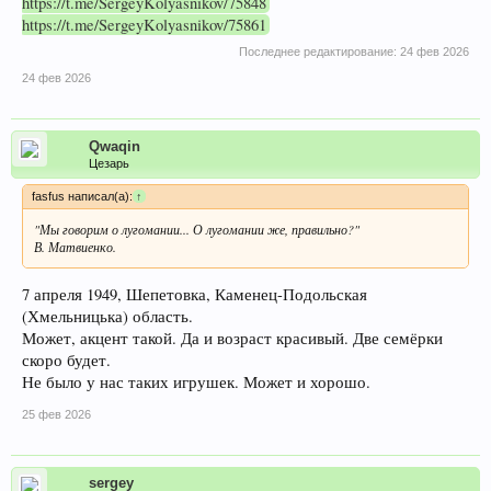
https://t.me/SergeyKolyasnikov/75848
https://t.me/SergeyKolyasnikov/75861
Последнее редактирование:
24 фев 2026
24 фев 2026
Qwaqin
Цезарь
fasfus написал(а):
↑
"Мы говорим о лугомании... О лугомании же, правильно?"
В. Матвиенко.
7 апреля 1949, Шепетовка, Каменец-Подольская
(Хмельницька) область.
Может, акцент такой. Да и возраст красивый. Две семёрки
скоро будет.
Не было у нас таких игрушек. Может и хорошо.
25 фев 2026
sergey