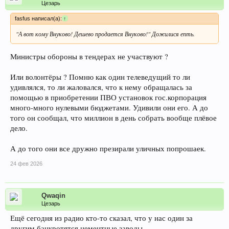
Цезарь
fasfus написал(а):
↑
"А вот кому Внуково! Дешево продается Внуково!" Дожилися епть.
Министры обороны в тендерах не участвуют ?
Или волонтёры ? Помню как один телеведущий то ли
удивлялся, то ли жаловался, что к нему обращалась за
помощью в приобретении ПВО установок гос.корпорация
много-много нулевыми бюджетами. Удивили они его. А до
того он сообщал, что миллион в день собрать вообще плёвое
дело.
А до того они все дружно презирали уличных попрошаек.
24 фев 2026
Qwaqin
Цезарь
Ещё сегодня из радио кто-то сказал, что у нас один за
другим банкротятся цементные заводы .