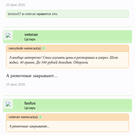
23 фев 2026
dvinov07
и
veteran
нравится это.
veteran
Цезарь
navydude написал(а):
↑
А вообще интересно! Стал изучать цены в ресторанах и ахерел. Шот
водки. 40 грамм. До 500 рублей доходит. Оборзели
А рюмочные закрывают...
23 фев 2026
fasfus
Цезарь
veteran написал(а):
↑
А рюмочные закрывают...