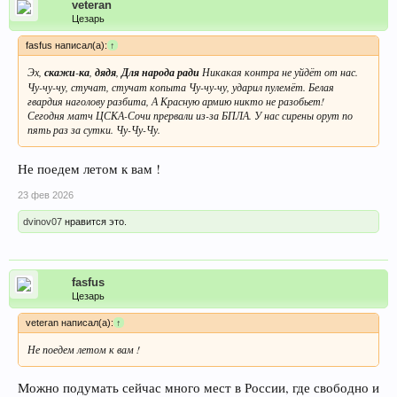
veteran
Цезарь
fasfus написал(а):
↑
Эх,
скажи
-
ка
,
дядя
,
Для
народа
ради
Никакая контра не уйдёт от нас.
Чу-чу-чу, стучат, стучат копыта Чу-чу-чу, ударил пулемёт. Белая
гвардия наголову разбита, А Красную армию никто не разобьет!
Сегодня матч ЦСКА-Сочи прервали из-за БПЛА. У нас сирены орут по
пять раз за сутки. Чу-Чу-Чу.
Не поедем летом к вам !
23 фев 2026
dvinov07
нравится это.
fasfus
Цезарь
veteran написал(а):
↑
Не поедем летом к вам !
Можно подумать сейчас много мест в России, где свободно и