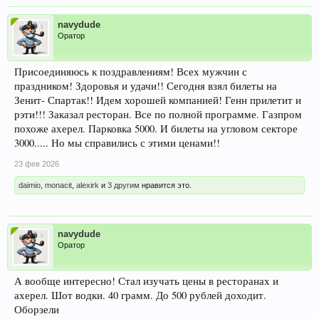
navydude
Оратор
Присоединяюсь к поздравлениям! Всех мужчин с
праздником! Здоровья и удачи!! Сегодня взял билеты на
Зенит- Спартак!! Идем хорошей компанией! Генн прилетит и
рэти!!! Заказал ресторан. Все по полной программе. Газпром
похоже ахерел. Парковка 5000. И билеты на угловом секторе
3000..... Но мы справились с этими ценами!!
23 фев 2026
daimio
,
monacit
,
alexirk
и
3 другим
нравится это.
navydude
Оратор
А вообще интересно! Стал изучать цены в ресторанах и
ахерел. Шот водки. 40 грамм. До 500 рублей доходит.
Оборзели