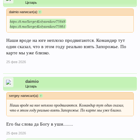
Цезарь
daimio написал(а):
↑
https://t.me/SergeyKolyasnikov/75848
https://t.me/SergeyKolyasnikov/75861
Наши вроде на юге неплохо продвигаются. Командир тут
один сказал, что в этом году реально взять Запорожье. По
карте мы уже близко.
25 фев 2026
daimio
Цезарь
sergey написал(а):
↑
Наши вроде на юге неплохо продвигаются. Командир тут один сказал,
что в этом году реально взять Запорожье. По карте мы уже близко.
Его бы слова да Богу в уши........
25 фев 2026