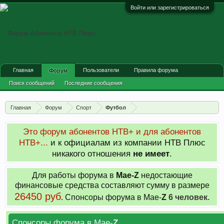
Войти или зарегистрироваться
Главная
Пользователи
Правила форума
Форум
Поиск сообщений
Последние сообщения
Главная
Форум
Спорт
Футбол
Это форум абонентов НТВ+ и для абонентов
НТВ+...
и к официалам из компании НТВ Плюс
никакого отношения
не имеет
.
Для работы форума в
Мае-
Z
недостающие
финансовые средства составляют сумму в размере
26450 руб
. Cпонсоры форума в Мае-
Z
6 человек.
Спонсоры форума в Мае-
Z