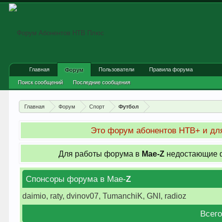
Главная
Пользователи
Правила форума
Форум
Поиск сообщений
Последние сообщения
Главная
Форум
Спорт
Футбол
Это форум абонентов НТВ+ и для
Для работы форума в
Мае-
Z
недостающие ф
Спонсоры форума в Мае-
Z
daimio, raty, dvinov07, TumanchiK, GNI, radioz
Всего