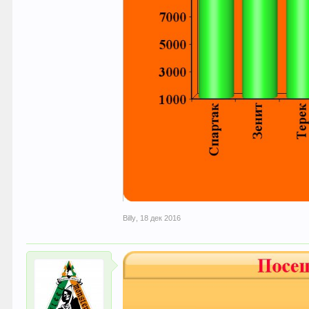
Billy
,
18 дек 2016