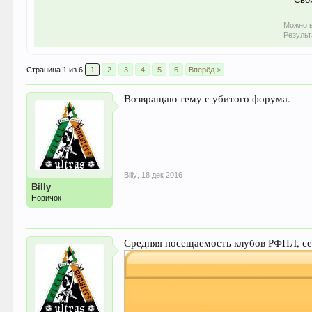
Можно в
Результ
Страница 1 из 6
1
2
3
4
5
6
Вперёд >
Возвращаю тему с убитого форума.
Billy
,
18 дек 2016
Billy
Новичок
Средняя посещаемость клубов РФПЛ, сезо