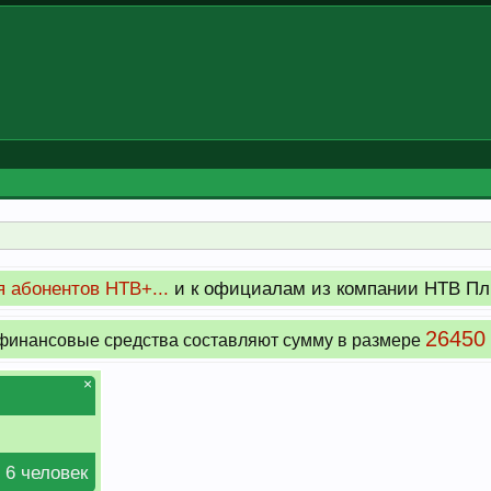
 абонентов НТВ+...
и к официалам из компании НТВ Пл
26450
инансовые средства составляют сумму в размере
×
 6 человек