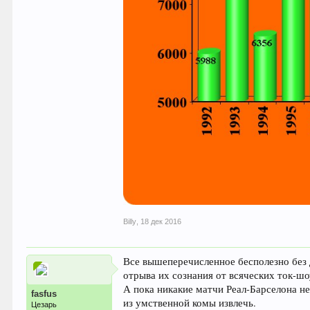
Billy
,
18 дек 2016
Все вышеперечисленное бесполезно без 
отрыва их сознания от всяческих ток-ш
А пока никакие матчи Реал-Барселона н
fasfus
из умственной комы извлечь.
Цезарь