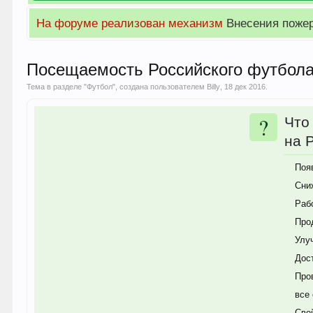
На форуме реализован механизм
Внесения поже
Посещаемость Российского футбол
Тема в разделе "
Футбол
", создана пользователем
Billy
,
18 дек 2016
.
?
Что
на 
Поя
Сни
Раб
Про
Улу
Дос
Про
все 
Сво