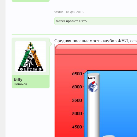
fasfus
,
18 дек 2016
frezer
нравится это.
Средняя посещаемость клубов ФНЛ, сезон
Billy
Новичок