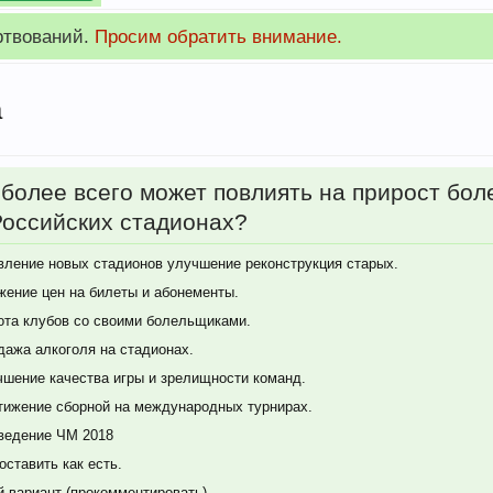
ртвований.
Просим обратить внимание.
а
 более всего может повлиять на прирост бо
Российских стадионах?
вление новых стадионов улучшение реконструкция старых.
жение цен на билеты и абонементы.
ота клубов со своими болельщиками.
дажа алкоголя на стадионах.
чшение качества игры и зрелищности команд.
тижение сборной на международных турнирах.
ведение ЧМ 2018
оставить как есть.
й вариант (прокомментировать)