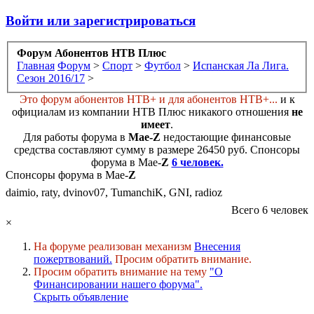
Войти или зарегистрироваться
Форум Абонентов НТВ Плюс
Главная
Форум
>
Спорт
>
Футбол
>
Испанская Ла Лига.
Сезон 2016/17
>
Это форум абонентов НТВ+ и для абонентов НТВ+...
и к
официалам из компании НТВ Плюс никакого отношения
не
имеет
.
Для работы форума в
Мае-
Z
недостающие финансовые
средства составляют сумму в размере
26450 руб
. Cпонсоры
форума в Мае-
Z
6 человек.
Спонсоры форума в Мае-
Z
daimio, raty, dvinov07, TumanchiK, GNI, radioz
Всего 6 человек
×
На форуме реализован механизм
Внесения
пожертвований.
Просим обратить внимание.
Просим обратить внимание на тему
"О
Финансировании нашего форума".
Скрыть объявление