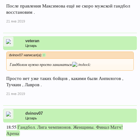
После правления Максимова ещё не скоро мужской гандбол
восстановим .
21 янв 2019
veteran
Цезарь
dvinov07 написал(а):
↑
Гандболом нужно просто заниматься
Просто нет уже таких бойцов , какими были Анпилогов ,
Тучкин , Лавров .
21 янв 2019
dvinov07
Цезарь
18:55
Гандбол. Лига чемпионов. Женщины. Финал
Матч!
Арена