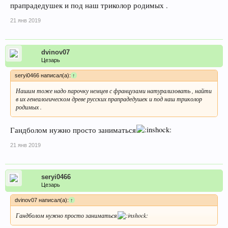
прапрадедушек и под наш триколор родимых .
21 янв 2019
dvinov07
Цезарь
seryi0466 написал(а):
↑
Нашим тоже надо парочку немцев с французами натурализовать , найти
в их генеалогическом древе русских прапрадедушек и под наш триколор
родимых .
Гандболом нужно просто заниматься
21 янв 2019
seryi0466
Цезарь
dvinov07 написал(а):
↑
Гандболом нужно просто заниматься