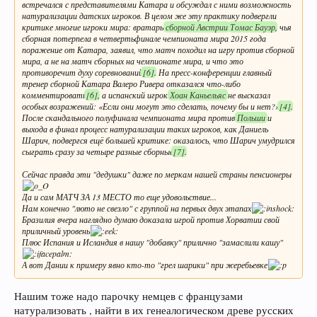
встречался с представителями Катара и обсуждал с ними возможность
натурализации датских игроков. В целом же эту практику подвергли
критике многие игроки мира: вратарь
сборной Австрии
Томас Бауэр
, чья
сборная потерпела в четвертьфинале чемпионата мира 2015 года
поражение от Катара, заявил, что матч походил на игру против сборной
мира, а не на матч сборных на чемпионате мира, и что это
противоречит духу соревнований
[6]
. На пресс-конференции главный
тренер сборной Катара Валеро Ривера отказался что-либо
комментировать
[6]
, а испанский игрок
Хоан Каньельяс
не высказал
особых возражений: «Если они могут это сделать, почему бы и нет?»
[4]
.
После скандального полуфинала чемпионата мира против
Польши
и
выхода в финал процесс натурализации таких игроков, как Даниель
Шарич, подвергся ещё большей критике: оказалось, что Шарич умудрился
сыграть сразу за четыре разные сборные
[7]
.
Сейчас правда эти "дедушки" даже по меркам нашей страны пенсионеры
Да и сам МАТЧ ЗА 13 МЕСТО то еще удовольствие...
Нам конечно "люто не свезло" с группой на первых двух этапах
Бразилия вчера наглядно думаю доказала игрой против Хорватии свой
приличный уровень
Плюс Испания и Исландия в нашу "добавку" прилично "замаслили кашу"
А вот Дании к примеру явно кто-то "грел шарики" при жеребьевке
Нашим тоже надо парочку немцев с французами
натурализовать , найти в их генеалогическом древе русских