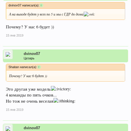
dvinov07 написал(а):
↑
А на выходе будет у всех по 5 и мы с ГДР до дома
Почему? У нас 6 будет ))
15 янв 2019
dvinov07
Цезарь
Shaitan написал(а):
↑
Почему? У нас 6 будет ))
Это другая уже модель
4 команды по пять очков...
Но тож не очень веселая
15 янв 2019
dvinov07