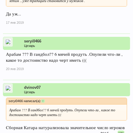
летим ...уже традицией становится у мужиков .
Да уж...
17 янв 2019
seryi0466
Цезарь
Арабам ??? В гандбол?? 6 мячей продуть .Опупели что-ли ,
какое то достоинство надо черт иметь (((
20 янв 2019
dvinov07
Цезарь
seryi0466 написал(а):
↑
Арабам ??? В гандбол?? 6 мячей продуть .Опупели что-ли , какое то
достоинство надо черт иметь (((
Cборная Катара натурализовала значительное число игроков