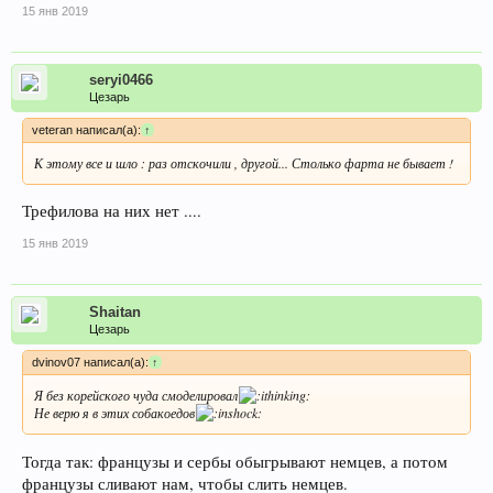
15 янв 2019
seryi0466
Цезарь
veteran написал(а):
↑
К этому все и шло : раз отскочили , другой... Столько фарта не бывает !
Трефилова на них нет ....
15 янв 2019
Shaitan
Цезарь
dvinov07 написал(а):
↑
Я без корейского чуда смоделировал
Не верю я в этих собакоедов
Тогда так: французы и сербы обыгрывают немцев, а потом
французы сливают нам, чтобы слить немцев.