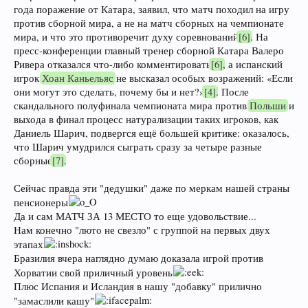
года поражение от Катара, заявил, что матч походил на игру
против сборной мира, а не на матч сборных на чемпионате
мира, и что это противоречит духу соревнований
[6]
. На
пресс-конференции главный тренер сборной Катара Валеро
Ривера отказался что-либо комментировать
[6]
, а испанский
игрок
Хоан Каньельяс
не высказал особых возражений: «Если
они могут это сделать, почему бы и нет?»
[4]
. После
скандального полуфинала чемпионата мира против
Польши
и
выхода в финал процесс натурализации таких игроков, как
Даниель Шарич, подвергся ещё большей критике: оказалось,
что Шарич умудрился сыграть сразу за четыре разные
сборные
[7]
.
Сейчас правда эти "дедушки" даже по меркам нашей страны
пенсионеры
Да и сам МАТЧ ЗА 13 МЕСТО то еще удовольствие...
Нам конечно "люто не свезло" с группой на первых двух
этапах
Бразилия вчера наглядно думаю доказала игрой против
Хорватии свой приличный уровень
Плюс Испания и Исландия в нашу "добавку" прилично
"замаслили кашу"