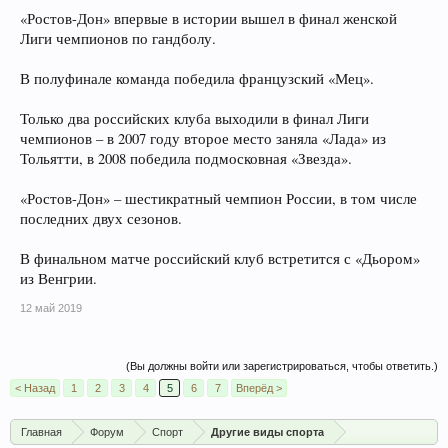
«Ростов-Дон» впервые в истории вышел в финал женской
Лиги чемпионов по гандболу.
В полуфинале команда победила французский «Мец».
Только два российских клуба выходили в финал Лиги
чемпионов – в 2007 году второе место заняла «Лада» из
Тольятти, в 2008 победила подмосковная «Звезда».
«Ростов-Дон» – шестикратный чемпион России, в том числе
последних двух сезонов.
В финальном матче российский клуб встретится с «Дьором»
из Венгрии.
12 май 2019
(Вы должны войти или зарегистрироваться, чтобы ответить.)
< Назад
1
2
3
4
5
6
7
Вперёд >
Главная
Форум
Спорт
Другие виды спорта