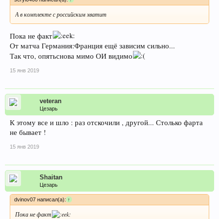
А в комплекте с российским хватит
Пока не факт
От матча Германия:Франция ещё зависим сильно...
Так что, опятьснова мимо ОИ видимо
15 янв 2019
veteran
Цезарь
К этому все и шло : раз отскочили , другой... Столько фарта
не бывает !
15 янв 2019
Shaitan
Цезарь
dvinov07 написал(а):
↑
Пока не факт