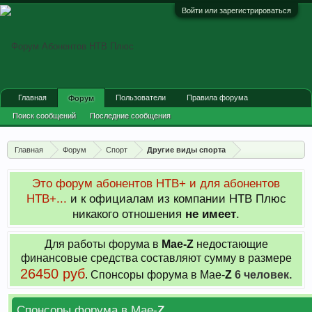
Войти или зарегистрироваться
Главная
Пользователи
Правила форума
Форум
Поиск сообщений
Последние сообщения
Главная
Форум
Спорт
Другие виды спорта
Это форум абонентов НТВ+ и для абонентов
НТВ+...
и к официалам из компании НТВ Плюс
никакого отношения
не имеет
.
Для работы форума в
Мае-
Z
недостающие
финансовые средства составляют сумму в размере
26450 руб
. Cпонсоры форума в Мае-
Z
6 человек.
Спонсоры форума в Мае-
Z