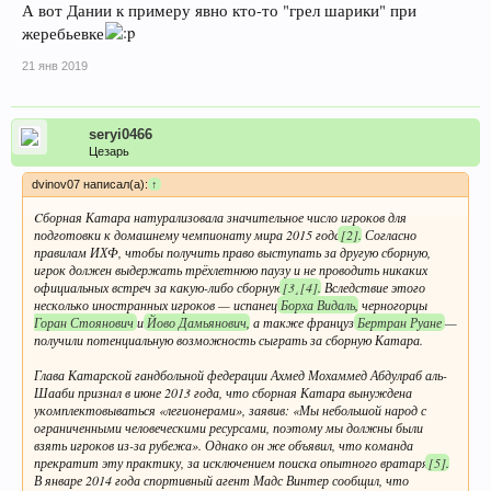
А вот Дании к примеру явно кто-то "грел шарики" при
жеребьевке
21 янв 2019
seryi0466
Цезарь
dvinov07 написал(а):
↑
Cборная Катара натурализовала значительное число игроков для
подготовки к домашнему чемпионату мира 2015 года
[2]
. Согласно
правилам ИХФ, чтобы получить право выступать за другую сборную,
игрок должен выдержать трёхлетнюю паузу и не проводить никаких
официальных встреч за какую-либо сборную
[3]
[4]
. Вследствие этого
несколько иностранных игроков — испанец
Борха Видаль
, черногорцы
Горан Стоянович
и
Йово Дамьянович
, а также француз
Бертран Руане
—
получили потенциальную возможность сыграть за сборную Катара.
Глава Катарской гандбольной федерации Ахмед Мохаммед Абдулраб аль-
Шааби признал в июне 2013 года, что сборная Катара вынуждена
укомплектовываться «легионерами», заявив: «Мы небольшой народ с
ограниченными человеческими ресурсами, поэтому мы должны были
взять игроков из-за рубежа». Однако он же объявил, что команда
прекратит эту практику, за исключением поиска опытного вратаря
[5]
.
В январе 2014 года спортивный агент Мадс Винтер сообщил, что