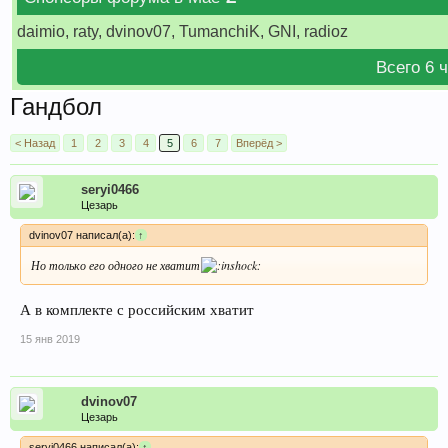
daimio, raty, dvinov07, TumanchiK, GNI, radioz
Всего 6 
Гандбол
< Назад
1
2
3
4
5
6
7
Вперёд >
seryi0466
Цезарь
dvinov07 написал(а):
↑
Но только его одного не хватит
А в комплекте с российским хватит
15 янв 2019
dvinov07
Цезарь
seryi0466 написал(а):
↑