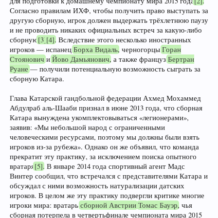
для подготовки к домашнему чемпионату мира 2015 года
[2]
.
Согласно правилам ИХФ, чтобы получить право выступать за
другую сборную, игрок должен выдержать трёхлетнюю паузу
и не проводить никаких официальных встреч за какую-либо
сборную
[3]
[4]
. Вследствие этого несколько иностранных
игроков — испанец
Борха Видаль
, черногорцы
Горан
Стоянович
и
Йово Дамьянович
, а также француз
Бертран
Руане
— получили потенциальную возможность сыграть за
сборную Катара.
Глава Катарской гандбольной федерации Ахмед Мохаммед
Абдулраб аль-Шааби признал в июне 2013 года, что сборная
Катара вынуждена укомплектовываться «легионерами»,
заявив: «Мы небольшой народ с ограниченными
человеческими ресурсами, поэтому мы должны были взять
игроков из-за рубежа». Однако он же объявил, что команда
прекратит эту практику, за исключением поиска опытного
вратаря
[5]
. В январе 2014 года спортивный агент Мадс
Винтер сообщил, что встречался с представителями Катара и
обсуждал с ними возможность натурализации датских
игроков. В целом же эту практику подвергли критике многие
игроки мира: вратарь
сборной Австрии
Томас Бауэр
, чья
сборная потерпела в четвертьфинале чемпионата мира 2015