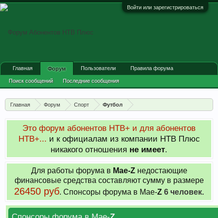
Войти или зарегистрироваться
Главная
Пользователи
Правила форума
Форум
Поиск сообщений
Последние сообщения
Главная
Форум
Спорт
Футбол
Это форум абонентов НТВ+ и для абонентов
НТВ+...
и к официалам из компании НТВ Плюс
никакого отношения
не имеет
.
Для работы форума в
Мае-
Z
недостающие
финансовые средства составляют сумму в размере
26450 руб
. Cпонсоры форума в Мае-
Z
6 человек.
Спонсоры форума в Мае-
Z