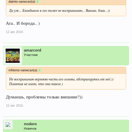
daimio написал(а):
↑
Да уж... Блондином я его тоже не воспринимаю... Викинг, блин...))
Ага.. И борода.. )
12 авг 2016
amarcord
Участник
mNemo написал(а):
↑
Не воспринимаю верхнюю часть его головы, абстрагируюсь от неё.))
Понятия не имею, что она такое.)
Думаешь, проблемы только внешние?))
12 авг 2016
nodero
Новичок