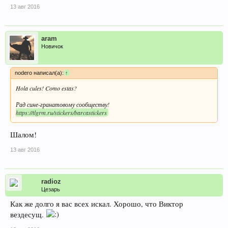
13 авг 2016
aram
Новичок
nodero написал(а):
↑
Hola cules! Como estas?
Рад сине-гранатовому сообществу!
https://tlgrm.ru/stickers/barcastickers
Шалом!
13 авг 2016
radioz
Цезарь
Как же долго я вас всех искал. Хорошо, что Виктор
вездесущ.