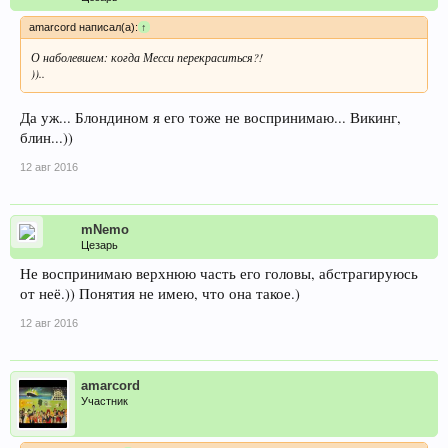
amarcord написал(а):
↑
О наболевшем: когда Месси перекраситься?!
))..
Да уж... Блондином я его тоже не воспринимаю... Викинг,
блин...))
12 авг 2016
mNemo
Цезарь
Не воспринимаю верхнюю часть его головы, абстрагируюсь
от неё.)) Понятия не имею, что она такое.)
12 авг 2016
amarcord
Участник