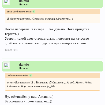
daimio
Цезарь
amarcord написал(а):
↑
В сборную вернулся.. Осталось внешний вид вернуть.. )
После перерыва, в январе... Так думаю. Пока придется
терпеть.)
Уверен, такой цвет отрицательно повлияет на качество
дриблинга и, возможно, ударов при смещения в центр...
13 авг 2016
daimio
Цезарь
nodero написал(а):
↑
тут у Вас впервые! Я с Ташкента (Узбекистан). 31 год. Куле с 1998го.
Обычно на Барсамании активен (n_10)
Ну, обживайся у нас. Активно.)
Барсомания - тоже неплохо...))