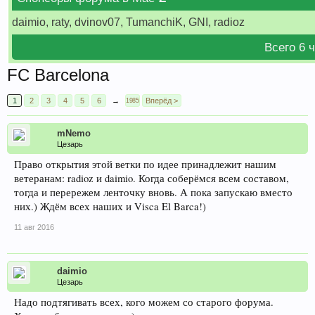
daimio, raty, dvinov07, TumanchiK, GNI, radioz
Всего 6 
FC Barcelona
1
2
3
4
5
6
→
Вперёд >
1985
mNemo
Цезарь
Право открытия этой ветки по идее принадлежит нашим
ветеранам: radioz и daimio. Когда соберёмся всем составом,
тогда и перережем ленточку вновь. А пока запускаю вместо
них.) Ждём всех наших и Visca El Barca!)
11 авг 2016
daimio
Цезарь
Надо подтягивать всех, кого можем со старого форума.