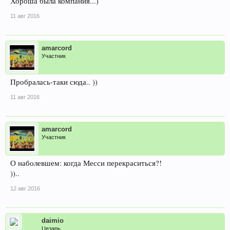
Хороша была компания...)
11 авг 2016
amarcord
Участник
Пробралась-таки сюда.. ))
11 авг 2016
amarcord
Участник
О наболевшем: когда Месси перекраситься?!
))..
12 авг 2016
daimio
Цезарь