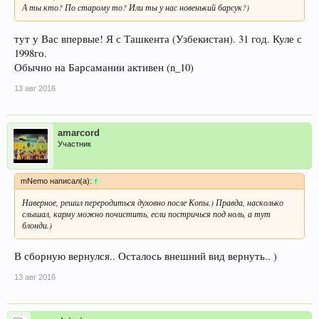
А ты кто? По старому то? Или ты у нас новенький барсук?)
тут у Вас впервые! Я с Ташкента (Узбекистан). 31 год. Куле с
1998го.
Обычно на Барсамании активен (n_10)
13 авг 2016
amarcord
Участник
mNemo написал(а):
↑
Наверное, решил переродиться духовно после Копы.) Правда, насколько
слышал, карму можно почистить, если постричься под ноль, а тут
блонди.)
В сборную вернулся.. Осталось внешний вид вернуть.. )
13 авг 2016