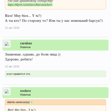
Рад сине-гранатовому сообществу!
https://tlgrm.ru/stickers/barcastickers
Bien! Muy bien... Y tu?)
А ты кто? По старому то? Или ты у нас новенький барсук?)
12 авг 2016
carabas
Новичок
Знакомые, однако, до боли лица.))
Здорово, ребята!
12 авг 2016
aram
нравится это.
nodero
Новичок
daimio написал(а):
↑
Bien! Muy bien... Y tu?)