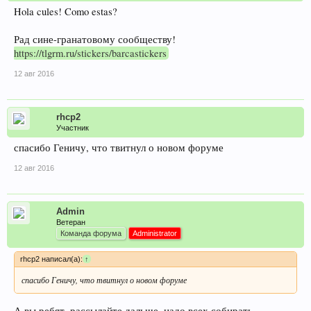
Hola cules! Como estas?
Рад сине-гранатовому сообществу!
https://tlgrm.ru/stickers/barcastickers
12 авг 2016
rhcp2
Участник
спасибо Геничу, что твитнул о новом форуме
12 авг 2016
Admin
Ветеран
Команда форума
Administrator
rhcp2 написал(а):
↑
спасибо Геничу, что твитнул о новом форуме
А вы ребят, рассылайте дальше, надо всех собирать.