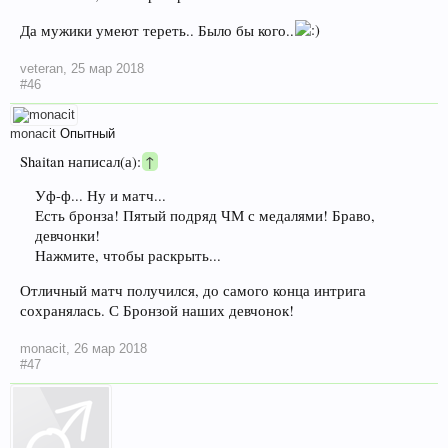
Да мужики умеют тереть.. Было бы кого..
veteran
,
25 мар 2018
#46
monacit
Опытный
Shaitan написал(а):
↑
Уф-ф... Ну и матч...
Есть бронза! Пятый подряд ЧМ с медалями! Браво,
девчонки!
Нажмите, чтобы раскрыть...
Отличный матч получился, до самого конца интрига
сохранялась. С Бронзой наших девчонок!
monacit
,
26 мар 2018
#47