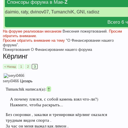
Спонсоры форума в Мае-
Z
daimio, raty, dvinov07, TumanchiK, GNI, radioz
Всего 6 
На форуме реализован механизм
Внесения пожертвований.
Просим
обратить внимание.
Просим обратить внимание на тему
"О Финансировании нашего
форума".
Пожертвования
О Финансировании нашего форума
Кёрлинг
< Назад
1
2
3
seryi0466
Цезарь
Tumanchik написал(а):
↑
А почему плелся, с собой камень взял что-ли?)
Нажмите, чтобы раскрыть...
Без сноровки , закалки и тренировки кёрлинг оказался
трудным видом спорта .
За час он меня выжал как лимон .