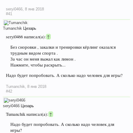
seryi0466
,
8 янв 2018
#41
Tumanchik
Цезарь
seryi0466 написал(а):
↑
Без сноровки , закалки и тренировки кёрлинг оказался
трудным видом спорта .
За час он меня выжал как лимон .
Нажмите, чтобы раскрыть...
Надо будет попробовать. А сколько надо человек для игры?
Tumanchik
,
8 янв 2018
#42
seryi0466
Цезарь
Tumanchik написал(а):
↑
Надо будет попробовать. А сколько надо человек для
игры?