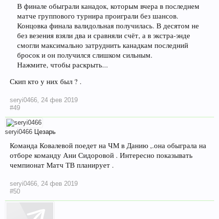
В финале обыграли канадок, которым вчера в последнем
матче группового турнира проиграли без шансов.
Концовка финала валидольная получилась. В десятом не
без везения взяли два и сравняли счёт, а в экстра-энде
смогли максимально затруднить канадкам последний
бросок и он получился слишком сильным.
Нажмите, чтобы раскрыть...
Скип кто у них был ? .
seryi0466
,
24 фев 2019
#49
seryi0466
Цезарь
Команда Ковалевой поедет на ЧМ в Данию ,.она обыграла на
отборе команду Ани Сидоровой . Интересно показывать
чемпионат Матч ТВ планирует .
seryi0466
,
24 фев 2019
#50