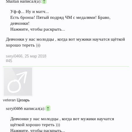
Shaitan написал(а):
↑
Уф-ф... Ну и матч...
Есть бронза! Пятый подряд ЧМ с медалями! Браво,
девчонки!
Нажмите, чтобы раскрыть...
Девчонки у нас молодцы , когда вот мужики научатся щёткой
хорошо тереть )))
seryi0466
,
25 мар 2018
#45
veteran
Цезарь
seryi0466 написал(а):
↑
Девчонки у нас молодцы , когда вот мужики научатся
щёткой хорошо тереть )))
Нажмите, чтобы раскрыть...