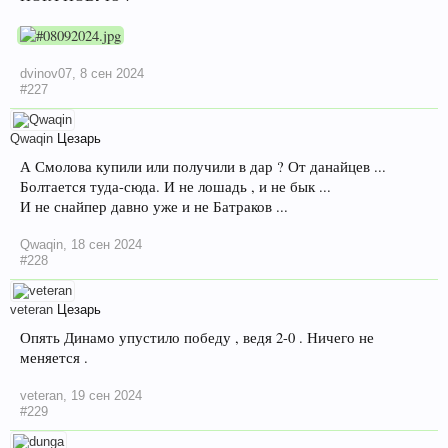
dvinov07
,
8 сен 2024
#227
Qwaqin
Цезарь
А Смолова купили или получили в дар ? От данайцев ...
Болтается туда-сюда. И не лошадь , и не бык ...
И не снайпер давно уже и не Батраков ...
Qwaqin
,
18 сен 2024
#228
veteran
Цезарь
Опять Динамо упустило победу , ведя 2-0 . Ничего не
меняется .
veteran
,
19 сен 2024
#229