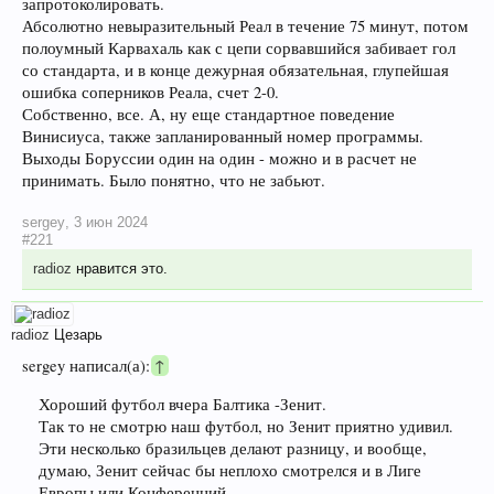
запротоколировать.
Абсолютно невыразительный Реал в течение 75 минут, потом
полоумный Карвахаль как с цепи сорвавшийся забивает гол
со стандарта, и в конце дежурная обязательная, глупейшая
ошибка соперников Реала, счет 2-0.
Собственно, все. А, ну еще стандартное поведение
Винисиуса, также запланированный номер программы.
Выходы Боруссии один на один - можно и в расчет не
принимать. Было понятно, что не забьют.
sergey
,
3 июн 2024
#221
radioz
нравится это.
radioz
Цезарь
sergey написал(а):
↑
Хороший футбол вчера Балтика -Зенит.
Так то не смотрю наш футбол, но Зенит приятно удивил.
Эти несколько бразильцев делают разницу, и вообще,
думаю, Зенит сейчас бы неплохо смотрелся и в Лиге
Европы или Конференций.