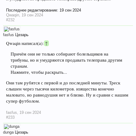
Последнее редактирование:
19 сен 2024
Qwaqin
,
19 сен 2024
#232
fasfus
Цезарь
Qwaqin написал(а):
↑
Причём они не только собирают болельщиков на
трибуны, но и умудряются продавать телеправа другим
странам.
Нажмите, чтобы раскрыть...
Они там рубятся с первой и до последней минуты. Треск
слышен через тысячи километров. изящества конечно
маловато, но равнодушия нет и близко. Ну и сравни с нашим
супер футболом.
fasfus
,
19 сен 2024
#233
dunga
Цезарь