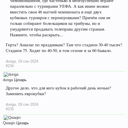
Чемпионшипом, где частенько и небезуспешно играют
параллельно с турнирами УЕФА. А как иначе можно
вместить свои 46 матчей чемпионата и ещё двух
кубковых турниров с переигровками? Причём они не
только собирают болельщиков на трибуны, но и
умудряются продавать телеправа другим странам.
Нажмите, чтобы раскрыть...
Герта? Аншлаг по праздникам? Там что стадион 30-40 тысяч?
Стадион 75. Ходят по 40-50, в том сезоне и за 60 бывало.
dunga
,
19 сен 2024
#234
dunga
Цезарь
Другое дело, что для кого кубок в рабочий день ночью?
Заменить еврокубки?
dunga
,
19 сен 2024
#235
Qwaqin
Цезарь