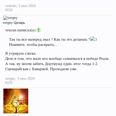
veteran
,
3 июн 2024
#224
sergey
Цезарь
veteran написал(а):
↑
Так ты все наперед знал ? Как ты это делаешь ?
Нажмите, чтобы раскрыть...
Я утрирую слегка.
Дело в том, что мало кто вообще сомневался в победе Реала.
А так, ну могли забить Дортмунд один, итог тогда 1-2.
Сценарий как с Баварией. Проходили уже.
sergey
,
3 июн 2024
#225