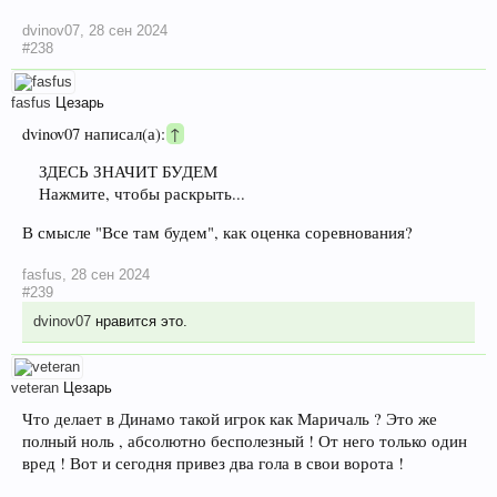
dvinov07
,
28 сен 2024
#238
fasfus
Цезарь
dvinov07 написал(а):
↑
ЗДЕСЬ ЗНАЧИТ БУДЕМ
Нажмите, чтобы раскрыть...
В смысле "Все там будем", как оценка соревнования?
fasfus
,
28 сен 2024
#239
dvinov07
нравится это.
veteran
Цезарь
Что делает в Динамо такой игрок как Маричаль ? Это же
полный ноль , абсолютно бесполезный ! От него только один
вред ! Вот и сегодня привез два гола в свои ворота !