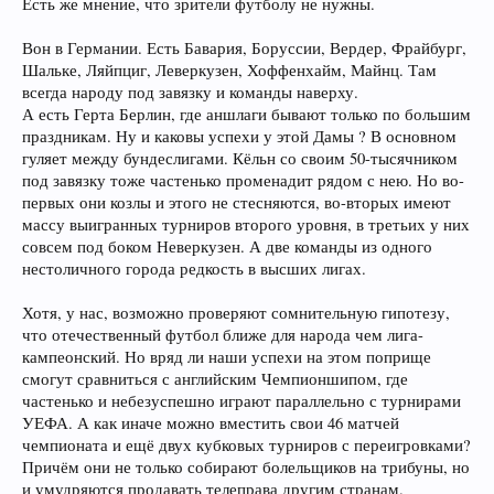
Есть же мнение, что зрители футболу не нужны.
Вон в Германии. Есть Бавария, Боруссии, Вердер, Фрайбург,
Шальке, Ляйпциг, Леверкузен, Хоффенхайм, Майнц. Там
всегда народу под завязку и команды наверху.
А есть Герта Берлин, где аншлаги бывают только по большим
праздникам. Ну и каковы успехи у этой Дамы ? В основном
гуляет между бундеслигами. Кёльн со своим 50-тысячником
под завязку тоже частенько променадит рядом с нею. Но во-
первых они козлы и этого не стесняются, во-вторых имеют
массу выигранных турниров второго уровня, в третьих у них
совсем под боком Неверкузен. А две команды из одного
нестоличного города редкость в высших лигах.
Хотя, у нас, возможно проверяют сомнительную гипотезу,
что отечественный футбол ближе для народа чем лига-
кампеонский. Но вряд ли наши успехи на этом поприще
смогут сравниться с английским Чемпионшипом, где
частенько и небезуспешно играют параллельно с турнирами
УЕФА. А как иначе можно вместить свои 46 матчей
чемпионата и ещё двух кубковых турниров с переигровками?
Причём они не только собирают болельщиков на трибуны, но
и умудряются продавать телеправа другим странам.