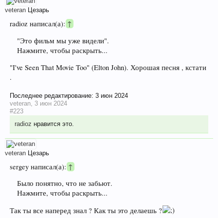
veteran
Цезарь
radioz написал(а):
↑
"Это фильм мы уже видели".
Нажмите, чтобы раскрыть...
"I've Seen That Movie Too" (Elton John). Хорошая песня , кстати
.
Последнее редактирование:
3 июн 2024
veteran
,
3 июн 2024
#223
radioz
нравится это.
veteran
Цезарь
sergey написал(а):
↑
Было понятно, что не забьют.
Нажмите, чтобы раскрыть...
Так ты все наперед знал ? Как ты это делаешь ?