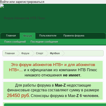
Войти или зарегистрироваться
Главная
Пользователи
Правила форума
Форум
Поиск сообщений
Последние сообщения
Главная
Форум
Спорт
Футбол
Это форум абонентов НТВ+ и для абонентов
НТВ+...
и к официалам из компании НТВ Плюс
никакого отношения
не имеет
.
Для работы форума в
Мае-
Z
недостающие
финансовые средства составляют сумму в размере
26450 руб
. Cпонсоры форума в Мае-
Z
6 человек.