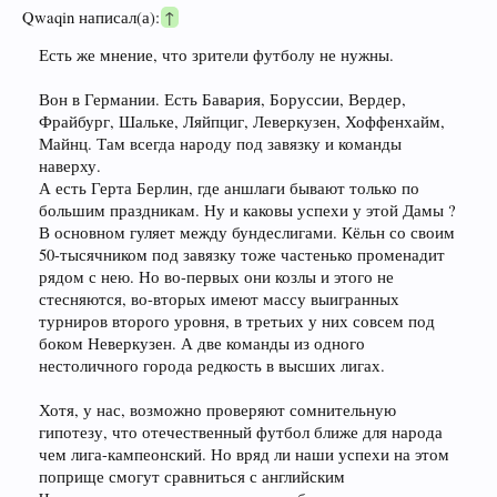
Qwaqin написал(а):
↑
Есть же мнение, что зрители футболу не нужны.
Вон в Германии. Есть Бавария, Боруссии, Вердер,
Фрайбург, Шальке, Ляйпциг, Леверкузен, Хоффенхайм,
Майнц. Там всегда народу под завязку и команды
наверху.
А есть Герта Берлин, где аншлаги бывают только по
большим праздникам. Ну и каковы успехи у этой Дамы ?
В основном гуляет между бундеслигами. Кёльн со своим
50-тысячником под завязку тоже частенько променадит
рядом с нею. Но во-первых они козлы и этого не
стесняются, во-вторых имеют массу выигранных
турниров второго уровня, в третьих у них совсем под
боком Неверкузен. А две команды из одного
нестоличного города редкость в высших лигах.
Хотя, у нас, возможно проверяют сомнительную
гипотезу, что отечественный футбол ближе для народа
чем лига-кампеонский. Но вряд ли наши успехи на этом
поприще смогут сравниться с английским