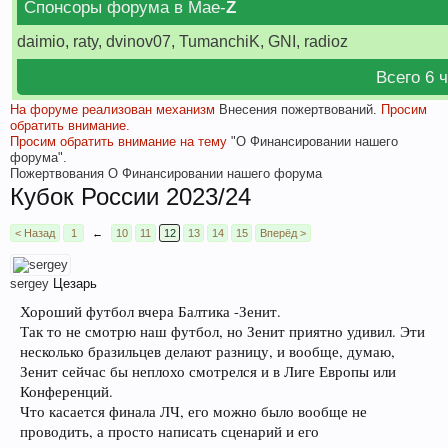
Спонсоры форума в Мае-
Z
daimio, raty, dvinov07, TumanchiK, GNI, radioz
Всего 6 
На форуме реализован механизм
Внесения пожертвований.
Просим
обратить внимание.
Просим обратить внимание на тему
"О Финансировании нашего
форума".
Пожертвования
О Финансировании нашего форума
Кубок России 2023/24
< Назад
1
←
10
11
12
13
14
15
Вперёд >
sergey
Цезарь
Хороший футбол вчера Балтика -Зенит.
Так то не смотрю наш футбол, но Зенит приятно удивил. Эти
несколько бразильцев делают разницу, и вообще, думаю,
Зенит сейчас бы неплохо смотрелся и в Лиге Европы или
Конференций.
Что касается финала ЛЧ, его можно было вообще не
проводить, а просто написать сценарий и его