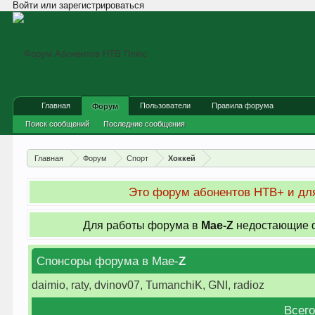
Войти или зарегистрироваться
Главная
Пользователи
Правила форума
Форум
Поиск сообщений
Последние сообщения
Главная
Форум
Спорт
Хоккей
Это форум абонентов НТВ+ и для
Для работы форума в
Мае-
Z
недостающие ф
Спонсоры форума в Мае-
Z
daimio, raty, dvinov07, TumanchiK, GNI, radioz
Всего