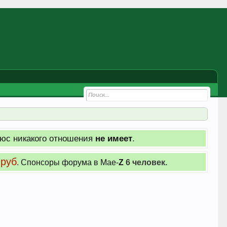
юс никакого отношения
не имеет
.
 руб
. Cпонсоры форума в Мае-
Z
6 человек.