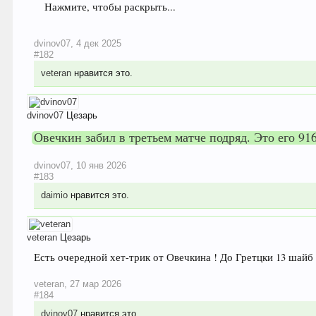
Нажмите, чтобы раскрыть...
dvinov07
,
4 дек 2025
#182
veteran
нравится это.
dvinov07
Цезарь
Овечкин забил в третьем матче подряд. Это его 9
dvinov07
,
10 янв 2026
#183
daimio
нравится это.
veteran
Цезарь
Есть очередной хет-трик от Овечкина ! До Гретцки 13 шайб 
veteran
,
27 мар 2026
#184
dvinov07
нравится это.