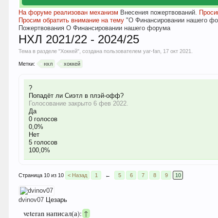
На форуме реализован механизм
Внесения пожертвований.
Просим
Просим обратить внимание на тему
"О Финансировании нашего фо
Пожертвования
О Финансировании нашего форума
НХЛ 2021/22 - 2024/25
Тема в разделе "
Хоккей
", создана пользователем
yar-fan
,
17 окт 2021
.
Метки:
нхл
хоккей
?
Попадёт ли Сиэтл в плэй-офф?
Голосование закрыто 6 фев 2022.
Да
0 голосов
0,0%
Нет
5 голосов
100,0%
Страница 10 из 10
< Назад
1
←
5
6
7
8
9
10
dvinov07
Цезарь
veteran написал(а):
↑