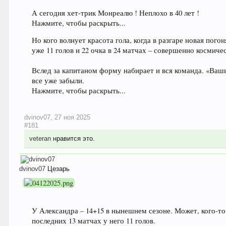
А сегодня хет-трик Монреалю ! Неплохо в 40 лет !
Нажмите, чтобы раскрыть...
Но кого волнует красота гола, когда в разгаре новая пог
уже 11 голов и 22 очка в 24 матчах – совершенно космичес
Вслед за капитаном форму набирает и вся команда. «Ваши
все уже забыли.
Нажмите, чтобы раскрыть...
dvinov07
,
27 ноя 2025
#181
veteran
нравится это.
dvinov07
Цезарь
У Александра – 14+15 в нынешнем сезоне. Может, кого-то 
последних 13 матчах у него 11 голов.