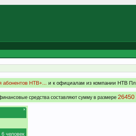
 абонентов НТВ+...
и к официалам из компании НТВ Пл
26450
инансовые средства составляют сумму в размере
×
 6 человек