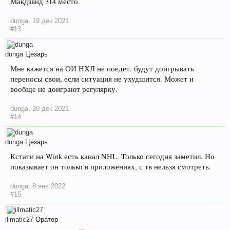
Макдэвид 314 место.
dunga
,
19 дек 2021
#13
dunga
Цезарь
Мне кажется на ОИ НХЛ не поедет. будут доигрывать
переносы свои, если ситуация не ухудшится. Может и
вообще не доиграют регулярку.
dunga
,
20 дек 2021
#14
dunga
Цезарь
Кстати на Wink есть канал NHL. Только сегодня заметил. Но
показывает он только в приложениях, с тв нельзя смотреть.
dunga
,
8 янв 2022
#15
illmatic27
Оратор