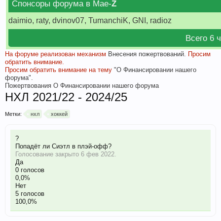
Спонсоры форума в Мае-
Z
daimio, raty, dvinov07, TumanchiK, GNI, radioz
Всего 6 
На форуме реализован механизм
Внесения пожертвований.
Просим
обратить внимание.
Просим обратить внимание на тему
"О Финансировании нашего
форума".
Пожертвования
О Финансировании нашего форума
НХЛ 2021/22 - 2024/25
Метки:
нхл
хоккей
?
Попадёт ли Сиэтл в плэй-офф?
Голосование закрыто 6 фев 2022.
Да
0 голосов
0,0%
Нет
5 голосов
100,0%