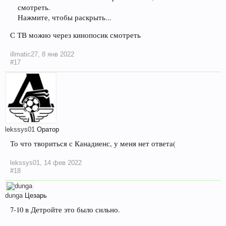
смотреть.
Нажмите, чтобы раскрыть...
С ТВ можно через кинопосик смотреть
illmatic27
,
8 янв 2022
#17
lekssys01
Оратор
То что твориться с Канадиенс, у меня нет ответа(
lekssys01
,
14 фев 2022
#18
dunga
Цезарь
7-10 в Детройте это было сильно.