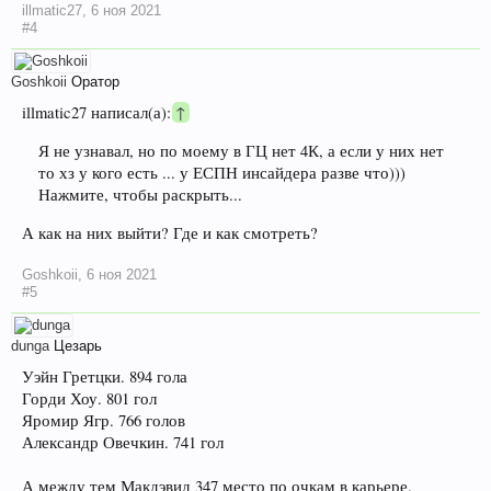
illmatic27
,
6 ноя 2021
#4
Goshkoii
Оратор
illmatic27 написал(а):
↑
Я не узнавал, но по моему в ГЦ нет 4К, а если у них нет
то хз у кого есть ... у ЕСПН инсайдера разве что)))
Нажмите, чтобы раскрыть...
А как на них выйти? Где и как смотреть?
Goshkoii
,
6 ноя 2021
#5
dunga
Цезарь
Уэйн Гретцки. 894 гола
Горди Хоу. 801 гол
Яромир Ягр. 766 голов
Александр Овечкин. 741 гол
А между тем Макдэвид 347 место по очкам в карьере.