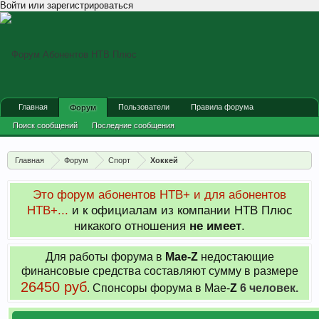
Войти или зарегистрироваться
Главная
Пользователи
Правила форума
Форум
Поиск сообщений
Последние сообщения
Главная
Форум
Спорт
Хоккей
Это форум абонентов НТВ+ и для абонентов
НТВ+...
и к официалам из компании НТВ Плюс
никакого отношения
не имеет
.
Для работы форума в
Мае-
Z
недостающие
финансовые средства составляют сумму в размере
26450 руб
. Cпонсоры форума в Мае-
Z
6 человек.