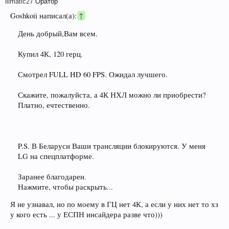
illmatic27
Оратор
Goshkoii написал(а):
↑
День добрый,Вам всем.
Купил 4К, 120 герц.
Смотрел FULL HD 60 FPS. Ожидал лучшего.
Скажите, пожалуйста, а 4К НХЛ можно ли приобрести?
Платно, ечтественно.
P.S. В Беларуси Ваши трансляции блокируются. У меня
LG на спецплатформе.
Заранее благодарен.
Нажмите, чтобы раскрыть...
Я не узнавал, но по моему в ГЦ нет 4К, а если у них нет то хз
у кого есть ... у ЕСПН инсайдера разве что)))