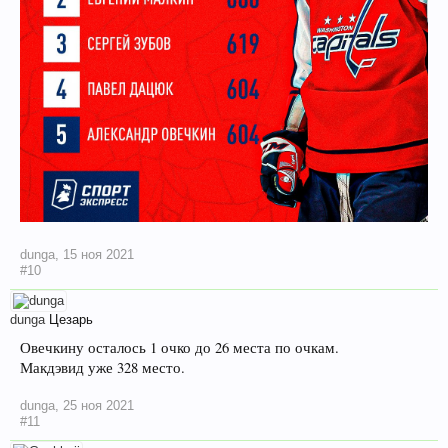
dunga
,
15 ноя 2021
#10
dunga
Цезарь
Овечкину осталось 1 очко до 26 места по очкам.
Макдэвид уже 328 место.
dunga
,
25 ноя 2021
#11