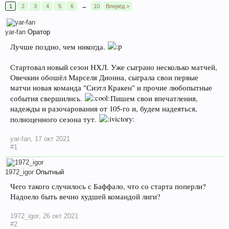
1
2
3
4
5
6
→
10
Вперёд >
yar-fan
Оратор
Лучше поздно, чем никогда.
Стартовал новый сезон НХЛ. Уже сыграно несколько матчей,
Овечкин обошёл Марселя Дионна, сыграла свои первые
матчи новая команда "Сиэтл Кракен" и прочие любопытные
события свершились.
Пишем свои впечатления,
надежды и разочарования от 105-го и, будем надеяться,
полноценного сезона тут.
yar-fan
,
17 окт 2021
#1
1972_igor
Опытный
Чего такого случилось с Баффало, что со старта поперли?
Надоело быть вечно худшей командой лиги?
1972_igor
,
26 окт 2021
#2