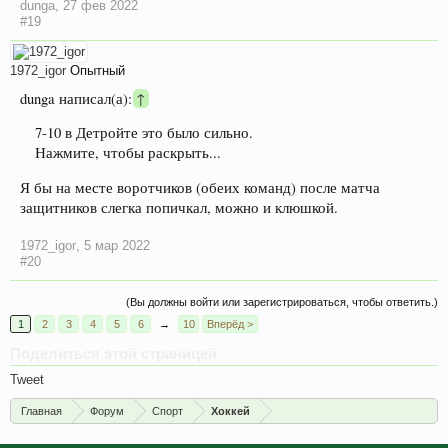
dunga
,
27 фев 2022
#19
1972_igor
Опытный
dunga написал(а):
↑
7-10 в Детройте это было сильно.
Нажмите, чтобы раскрыть...
Я бы на месте воротчиков (обеих команд) после матча
защитников слегка попичкал, можно и клюшкой.
1972_igor
,
5 мар 2022
#20
(Вы должны войти или зарегистрироваться, чтобы ответить.)
1
2
3
4
5
6
→
10
Вперёд >
Поделиться этой страницей
Tweet
Главная
Форум
Спорт
Хоккей