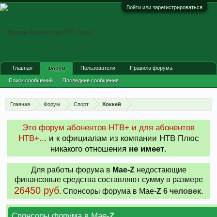
Войти или зарегистрироваться
Главная
Пользователи
Правила форума
Форум
Поиск сообщений
Последние сообщения
Главная
Форум
Спорт
Хоккей
Это форум абонентов НТВ+ и для абонентов
НТВ+...
и к официалам из компании НТВ Плюс
никакого отношения
не имеет
.
Для работы форума в
Мае-
Z
недостающие
финансовые средства составляют сумму в размере
26450 руб
. Cпонсоры форума в Мае-
Z
6 человек.
Спонсоры форума в Мае-
Z