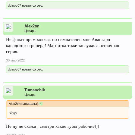
dvinov07
нравится это.
Alex2tm
Цезарь
Не фанат прям хоккея, но симпатичен мне Авангард
канадского тренера! Магнитка тоже заслужила, отличная
серия.
30 мар 2022
dvinov07
нравится это.
Tumanchik
Цезарь
Alex2tm написал(а):
↑
Фууу
Не ну не скажи , смотри какие губы рабочие)))
30 мар 2022