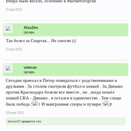
Вчера было весело, особенно в Магнитогорске
3 мар 2021
Alex2tm
Цезарь
Так болел за Спартак... Не смогли (((
3 мар 2021
veteran
Цезарь
Сегодня приехал в Питер повидаться с родственниками и
друзьями . За столом смотрели футбол и хоккей . За Динамо
против Краснодара болели все вместе , но , когда пошёл
хоккей СКА - Динамо , я остался в одиночестве . Тем слаще
была победа !
И выигранные споры и пузыри !
18 мар 2021
dvinov07
нравится это.