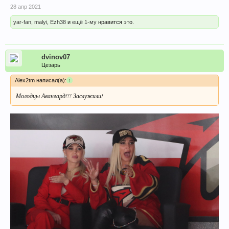
28 апр 2021
yar-fan
,
malyi
,
Ezh38
и
ещё 1-му
нравится это.
dvinov07
Цезарь
Alex2tm написал(а):
↑
Молодцы Авангард!!! Заслужили!