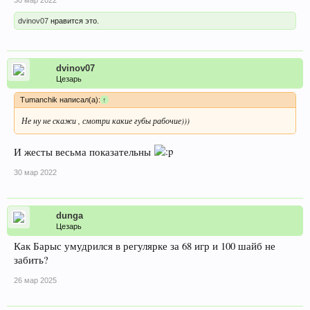
dvinov07
нравится это.
dvinov07
Цезарь
Tumanchik написал(а):
↑
Не ну не скажи , смотри какие губы рабочие)))
И жесты весьма показательны
30 мар 2022
dunga
Цезарь
Как Барыс умудрился в регулярке за 68 игр и 100 шайб не
забить?
26 мар 2025