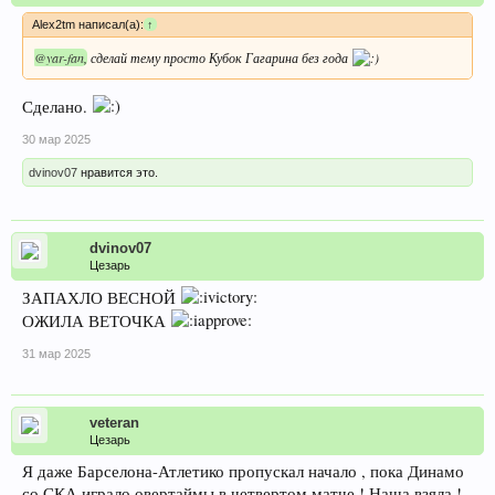
Alex2tm написал(а):
↑
@yar-fan
, сделай тему просто Кубок Гагарина без года
Сделано.
30 мар 2025
dvinov07
нравится это.
dvinov07
Цезарь
ЗАПАХЛО ВЕСНОЙ
ОЖИЛА ВЕТОЧКА
31 мар 2025
veteran
Цезарь
Я даже Барселона-Атлетико пропускал начало , пока Динамо
со СКА играло овертаймы в четвертом матче ! Наша взяла !