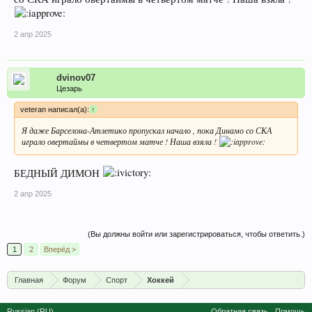
2 апр 2025
dvinov07
Цезарь
veteran написал(а):
↑
Я даже Барселона-Атлетико пропускал начало , пока Динамо со СКА
играло овертаймы в четвертом матче ! Наша взяла !
БЕДНЫЙ ДИМОН
2 апр 2025
(Вы должны войти или зарегистрироваться, чтобы ответить.)
1
2
Вперёд >
Главная
Форум
Спорт
Хоккей
Russian (RU)
Обратная связь
Помощь