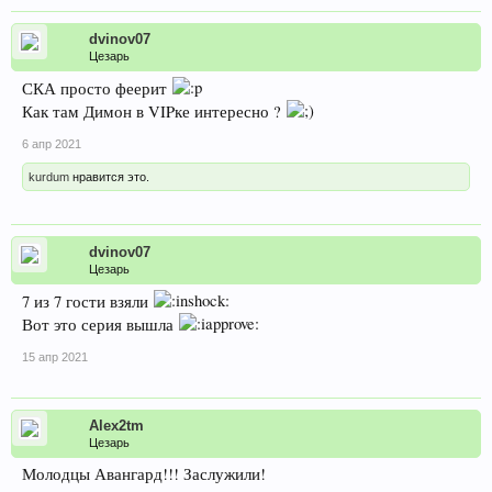
dvinov07
Цезарь
СКА просто феерит
Как там Димон в VIPке интересно ?
6 апр 2021
kurdum
нравится это.
dvinov07
Цезарь
7 из 7 гости взяли
Вот это серия вышла
15 апр 2021
Alex2tm
Цезарь
Молодцы Авангард!!! Заслужили!