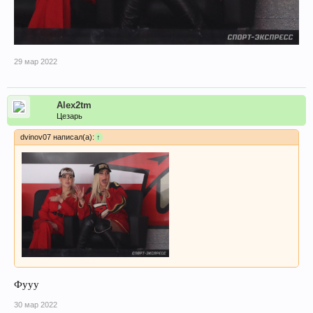
29 мар 2022
Alex2tm
Цезарь
dvinov07 написал(а):
↑
Фууу
30 мар 2022