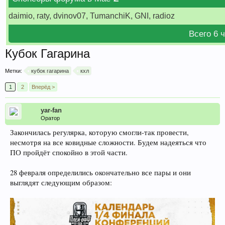
daimio, raty, dvinov07, TumanchiK, GNI, radioz
Всего 6 
Кубок Гагарина
Метки:
кубок гагарина
кхл
1
2
Вперёд >
yar-fan
Оратор
Закончилась регулярка, которую смогли-так провести,
несмотря на все ковидные сложности. Будем надеяться что
ПО пройдёт спокойно в этой части.
28 февраля определились окончательно все пары и они
выглядят следующим образом: