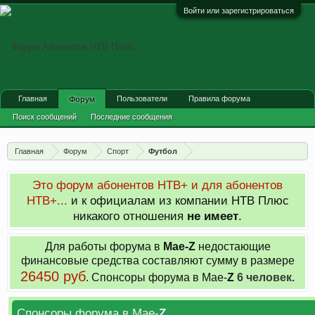
Войти или зарегистрироваться
Главная
Пользователи
Правила форума
Форум
Поиск сообщений
Последние сообщения
Главная
Форум
Спорт
Футбол
Это форум абонентов НТВ+ и для абонентов
НТВ+...
и к официалам из компании НТВ Плюс
никакого отношения
не имеет
.
Для работы форума в
Мае-
Z
недостающие
финансовые средства составляют сумму в размере
26450 руб
. Cпонсоры форума в Мае-
Z
6 человек.
Спонсоры форума в Мае-
Z