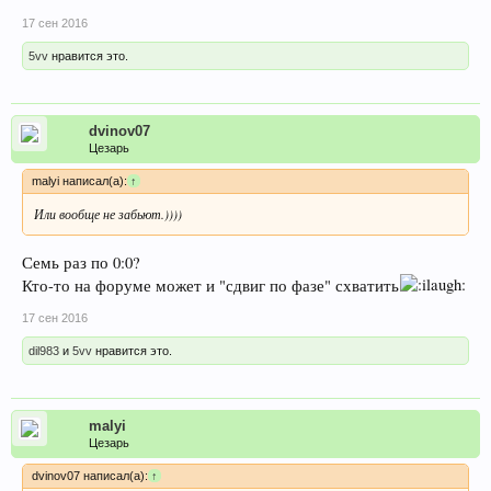
17 сен 2016
5vv
нравится это.
dvinov07
Цезарь
malyi написал(а):
↑
Или вообще не забьют.))))
Семь раз по 0:0?
Кто-то на форуме может и "сдвиг по фазе" схватить
17 сен 2016
dil983
и
5vv
нравится это.
malyi
Цезарь
dvinov07 написал(а):
↑