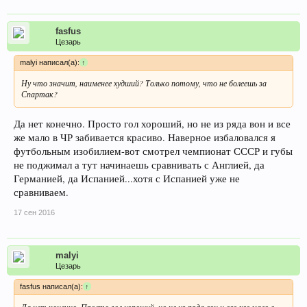
fasfus
Цезарь
malyi написал(а):
↑
Ну что значит, наименее худший? Только потому, что не болеешь за
Спартак?
Да нет конечно. Просто гол хороший, но не из ряда вон и все
же мало в ЧР забивается красиво. Наверное избаловался я
футбольным изобилием-вот смотрел чемпионат СССР и губы
не поджимал а тут начинаешь сравнивать с Англией, да
Германией, да Испанией...хотя с Испанией уже не
сравниваем.
17 сен 2016
malyi
Цезарь
fasfus написал(а):
↑