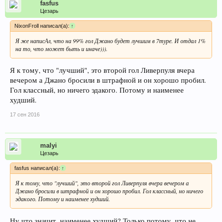
fasfus
Цезарь
NixonFroll написал(а):
↑
Я же написАл, что на 99% гол Джано будет лучшим в 7туре. И отдал 1%
на то, что может быть и иначе))).
Я к тому, что "лучший", это второй гол Ливерпуля вчера
вечером а Джано бросили в штрафной и он хорошо пробил.
Гол классный, но ничего эдакого. Потому и наименее
худший.
17 сен 2016
malyi
Цезарь
fasfus написал(а):
↑
Я к тому, что "лучший", это второй гол Ливерпуля вчера вечером а
Джано бросили в штрафной и он хорошо пробил. Гол классный, но ничего
эдакого. Потому и наименее худший.
Ну что значит, наименее худший? Только потому, что не