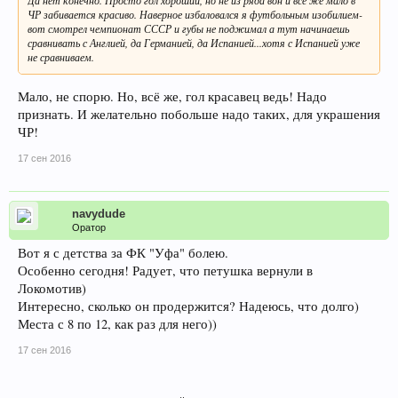
Да нет конечно. Просто гол хороший, но не из ряда вон и все же мало в
ЧР забивается красиво. Наверное избаловался я футбольным изобилием-
вот смотрел чемпионат СССР и губы не поджимал а тут начинаешь
сравнивать с Англией, да Германией, да Испанией...хотя с Испанией уже
не сравниваем.
Мало, не спорю. Но, всё же, гол красавец ведь! Надо
признать. И желательно побольше надо таких, для украшения
ЧР!
17 сен 2016
navydude
Оратор
Вот я с детства за ФК "Уфа" болею.
Особенно сегодня! Радует, что петушка вернули в
Локомотив)
Интересно, сколько он продержится? Надеюсь, что долго)
Места с 8 по 12, как раз для него))
17 сен 2016