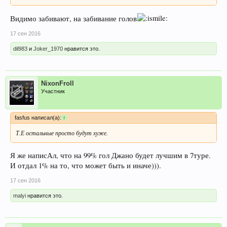
Видимо забивают, на забивание голов
17 сен 2016
dil983
и
Joker_1970
нравится это.
NixonFroll
Участник
fasfus написал(а):
↑
Т.Е остальные просто будут хуже.
Я же написАл, что на 99% гол Джано будет лучшим в 7туре.
И отдал 1% на то, что может быть и иначе))).
17 сен 2016
malyi
нравится это.