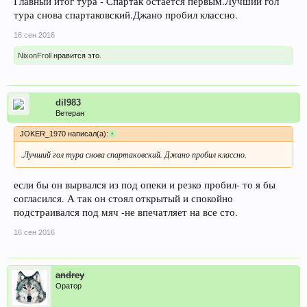
Главный итог тура - Спартак остаётся первым.Лучший гол
тура снова спартаковский.Джано пробил классно.
16 сен 2016
NixonFroll
нравится это.
dil983
Ветеран
JOKER_1970 написал(а):
↑
.Лучший гол тура снова спартаковский. Джано пробил классно.
если бы он вырвался из под опеки и резко пробил- то я бы
согласился. А так он стоял открытый и спокойно
подстраивался под мяч -не впечатляет на все сто.
16 сен 2016
andrey
Оратор