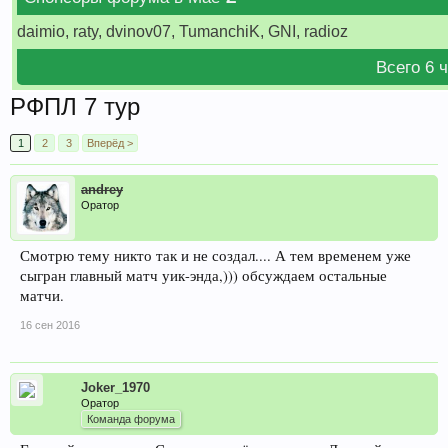
daimio, raty, dvinov07, TumanchiK, GNI, radioz
Всего 6 
РФПЛ 7 тур
1
2
3
Вперёд >
andrey
Оратор
Смотрю тему никто так и не создал.... А тем временем уже
сыгран главный матч уик-энда,))) обсуждаем остальные
матчи.
16 сен 2016
Joker_1970
Оратор
Команда форума