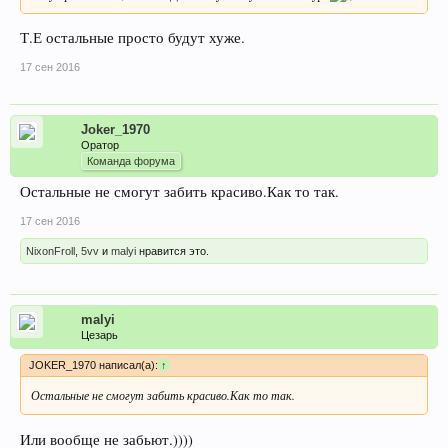
Т.Е остальные просто будут хуже.
17 сен 2016
Joker_1970
Оратор
Команда форума
Остальные не смогут забить красиво.Как то так.
17 сен 2016
NixonFroll
,
5vv
и
malyi
нравится это.
malyi
Цезарь
JOKER_1970 написал(а):
↑
Остальные не смогут забить красиво.Как то так.
Или вообще не забьют.))))