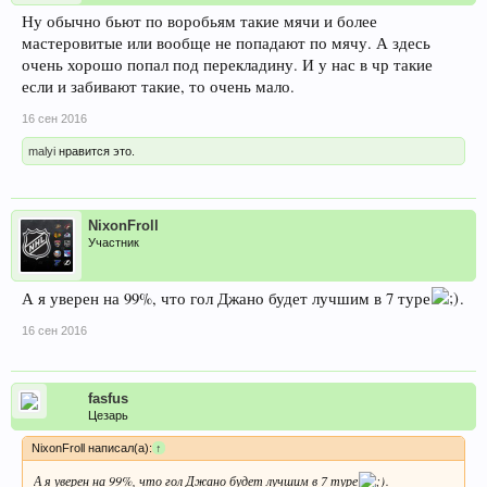
Ну обычно бьют по воробьям такие мячи и более
мастеровитые или вообще не попадают по мячу. А здесь
очень хорошо попал под перекладину. И у нас в чр такие
если и забивают такие, то очень мало.
16 сен 2016
malyi
нравится это.
NixonFroll
Участник
А я уверен на 99%, что гол Джано будет лучшим в 7 туре
.
16 сен 2016
fasfus
Цезарь
NixonFroll написал(а):
↑
А я уверен на 99%, что гол Джано будет лучшим в 7 туре
.