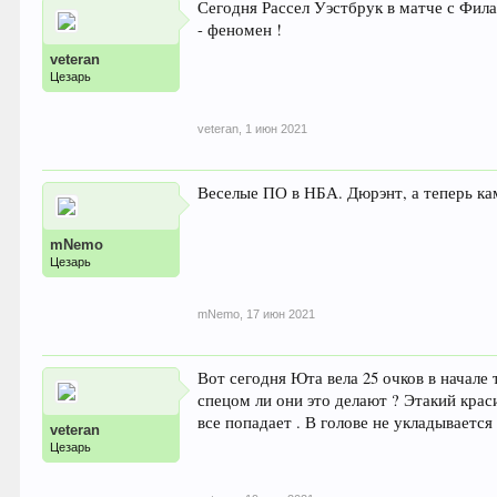
Сегодня Рассел Уэстбрук в матче с Фила
- феномен !
veteran
Цезарь
veteran
,
1 июн 2021
Веселые ПО в НБА. Дюрэнт, а теперь кам
mNemo
Цезарь
mNemo
,
17 июн 2021
Вот сегодня Юта вела 25 очков в начале 
спецом ли они это делают ? Этакий крас
все попадает . В голове не укладывается 
veteran
Цезарь