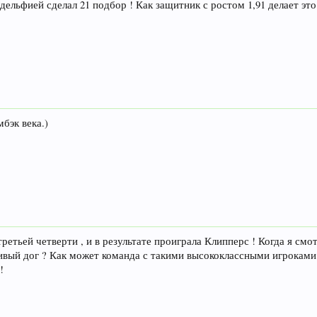
дельфией сделал 21 подбор ! Как защитник с ростом 1,91 делает это
бэк века.)
третьей четверти , и в результате проиграла Клипперс ! Когда я смо
ивый дог ? Как может команда с такими высококлассными игроками 
!