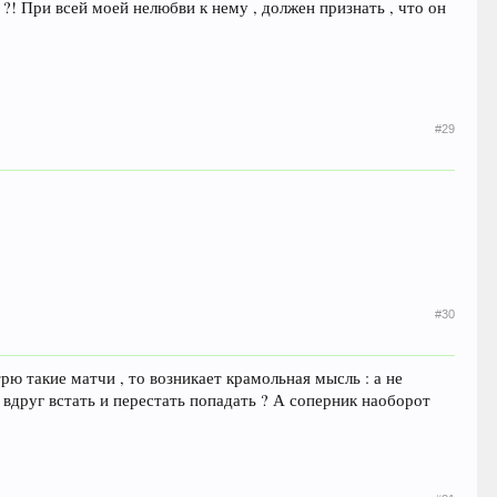
 ?! При всей моей нелюбви к нему , должен признать , что он
#29
#30
трю такие матчи , то возникает крамольная мысль : а не
вдруг встать и перестать попадать ? А соперник наоборот