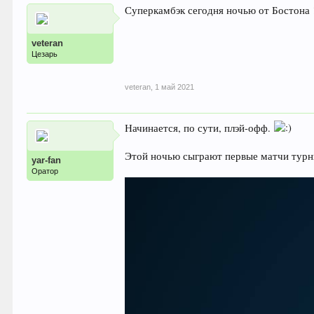
Суперкамбэк сегодня ночью от Бостона !
veteran
Цезарь
veteran
,
1 май 2021
Начинается, по сути, плэй-офф.
Этой ночью сыграют первые матчи турнир
yar-fan
Оратор