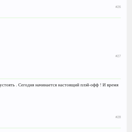
#26
#27
устоять . Сегодня начинается настоящий плэй-офф ! И время
#28