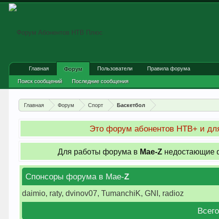
Главная
Пользователи
Правила форума
Форум
Поиск сообщений
Последние сообщения
Главная
Форум
Спорт
Баскетбол
Это форум абонентов НТВ+ и для
Для работы форума в
Мае-
Z
недостающие ф
Спонсоры форума в Мае-
Z
daimio, raty, dvinov07, TumanchiK, GNI, radioz
Всего