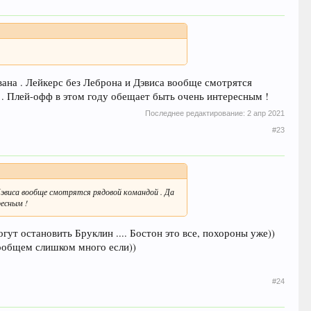
вана . Лейкерс без Леброна и Дэвиса вообще смотрятся
 . Плей-офф в этом году обещает быть очень интересным !
Последнее редактирование:
2 апр 2021
#23
 Дэвиса вообще смотрятся рядовой командой . Да
ресным !
огут остановить Бруклин .... Бостон это все, похороны уже))
Вообщем слишком много если))
#24