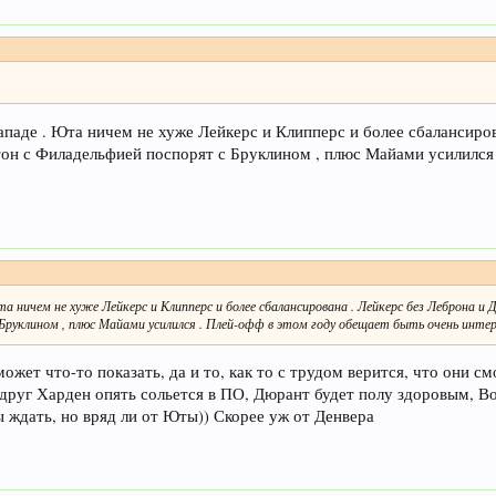
ападе . Юта ничем не хуже Лейкерс и Клипперс и более сбалансиро
стон с Филадельфией поспорят с Бруклином , плюс Майами усилился
та ничем не хуже Лейкерс и Клипперс и более сбалансирована . Лейкерс без Леброна и
Бруклином , плюс Майами усилился . Плей-офф в этом году обещает быть очень инте
жет что-то показать, да и то, как то с трудом верится, что они см
вдруг Харден опять сольется в ПО, Дюрант будет полу здоровым, 
 ждать, но вряд ли от Юты)) Скорее уж от Денвера