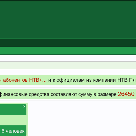
 абонентов НТВ+...
и к официалам из компании НТВ Пл
26450
инансовые средства составляют сумму в размере
×
 6 человек