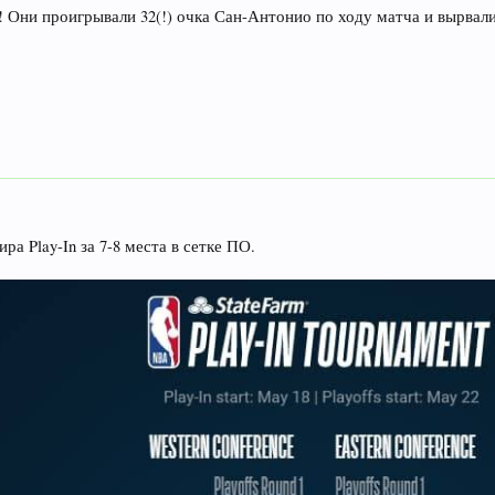
 Они проигрывали 32(!) очка Сан-Антонио по ходу матча и вырвали 
а Play-In за 7-8 места в сетке ПО.