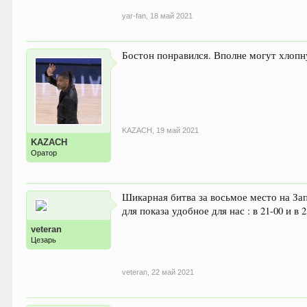
yar-fan
,
18 май 2021
Бостон понравился. Вполне могут хлопну
KAZACH
,
19 май 2021
KAZACH
Оратор
Шикарная битва за восьмое место на За
для показа удобное для нас : в 21-00 и в 2
veteran
Цезарь
veteran
,
22 май 2021