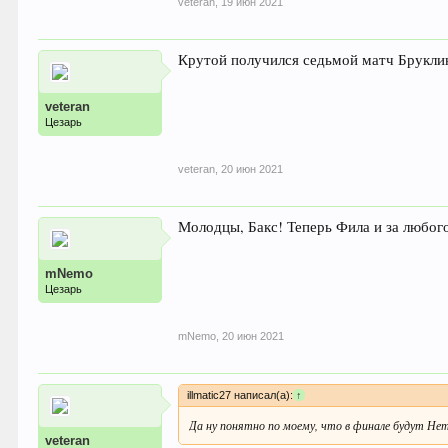
veteran
,
19 июн 2021
Крутой получился седьмой матч Бруклин
veteran
Цезарь
veteran
,
20 июн 2021
Молодцы, Бакс! Теперь Фила и за любого
mNemo
Цезарь
mNemo
,
20 июн 2021
illmatic27 написал(а):
↑
Да ну понятно по моему, что в финале будут Нет
veteran