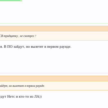
ГСВ тридцатку , не смотрел ?
. В ПО зайдут, но вылетят в первом раунде.
айдут, но вылетят в первом раунде.
удут Нетс и кто-то из ЛА))