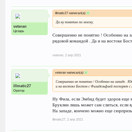
illmatic27 написал(а):
↑
Да ну понятно по моему,
veteran
Цезарь
Совершенно не понятно ! Особенно на з
рядовой командой . Да и на востоке Бо
veteran
,
2 апр 2021
veteran написал(а):
↑
Совершенно не понятно ! Особенно на западе . Ю
illmatic27
и на востоке Бостон с Филадельфией поспорят с 
Оратор
Ну Фила, если Эмбид будет здоров еще мо
Бруклин лишь может сам слиться, если 
На западе, кончено можно еще сюрпризы
illmatic27
,
2 апр 2021