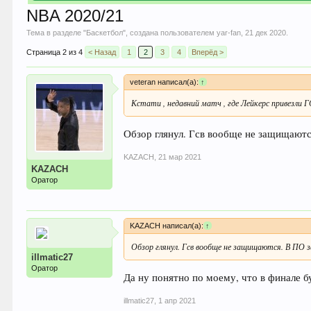
NBA 2020/21
Тема в разделе "
Баскетбол
", создана пользователем
yar-fan
,
21 дек 2020
.
Страница 2 из 4
< Назад
1
2
3
4
Вперёд >
veteran написал(а):
↑
Кстати , недавний матч , где Лейкерс привезли 
Обзор глянул. Гсв вообще не защищаются
KAZACH
,
21 мар 2021
KAZACH
Оратор
KAZACH написал(а):
↑
Обзор глянул. Гсв вообще не защищаются. В ПО з
illmatic27
Оратор
Да ну понятно по моему, что в финале б
illmatic27
,
1 апр 2021