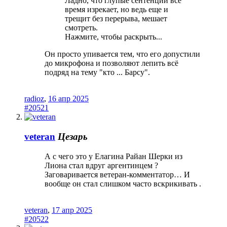
Ладно, что глупые сентенции все
время изрекает, но ведь еще и
трещит без перерыва, мешает
смотреть.
Нажмите, чтобы раскрыть...
Он просто упивается тем, что его допустили
до микрофона и позволяют лепить всё
подряд на тему "кто ... Барсу".
radioz
,
16 апр 2025
#20521
veteran
Цезарь
А с чего это у Елагина Райан Шерки из
Лиона стал вдруг аргентинцем ?
Заговаривается ветеран-комментатор… И
вообще он стал слишком часто вскрикивать .
veteran
,
17 апр 2025
#20522