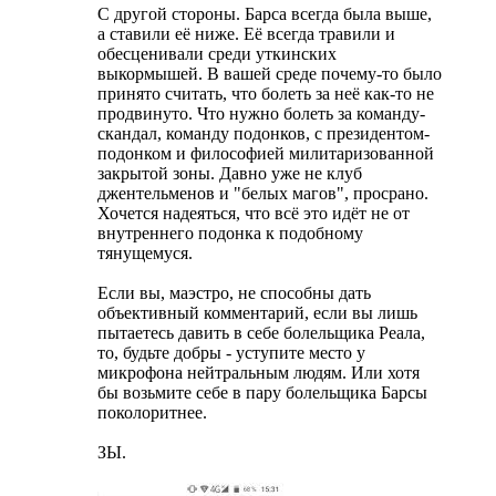
С другой стороны. Барса всегда была выше,
а ставили её ниже. Её всегда травили и
обесценивали среди уткинских
выкормышей. В вашей среде почему-то было
принято считать, что болеть за неё как-то не
продвинуто. Что нужно болеть за команду-
скандал, команду подонков, с президентом-
подонком и философией милитаризованной
закрытой зоны. Давно уже не клуб
джентельменов и "белых магов", просрано.
Хочется надеяться, что всё это идёт не от
внутреннего подонка к подобному
тянущемуся.
Если вы, маэстро, не способны дать
объективный комментарий, если вы лишь
пытаетесь давить в себе болельщика Реала,
то, будьте добры - уступите место у
микрофона нейтральным людям. Или хотя
бы возьмите себе в пару болельщика Барсы
поколоритнее.
ЗЫ.