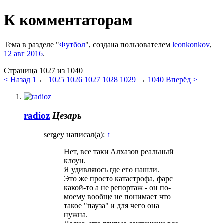
К комментаторам
Тема в разделе "
Футбол
", создана пользователем
leonkonkov
,
12 авг 2016
.
Страница 1027 из 1040
< Назад
1
←
1025
1026
1027
1028
1029
→
1040
Вперёд >
radioz
Цезарь
sergey написал(а):
↑
Нет, все таки Алхазов реальный
клоун.
Я удивляюсь где его нашли.
Это же просто катастрофа, фарс
какой-то а не репортаж - он по-
моему вообще не понимает что
такое "пауза" и для чего она
нужна.