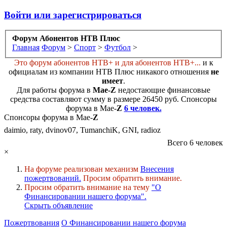
Войти или зарегистрироваться
Форум Абонентов НТВ Плюс
Главная
Форум
>
Спорт
>
Футбол
>
Это форум абонентов НТВ+ и для абонентов НТВ+...
и к
официалам из компании НТВ Плюс никакого отношения
не
имеет
.
Для работы форума в
Мае-
Z
недостающие финансовые
средства составляют сумму в размере
26450 руб
. Cпонсоры
форума в Мае-
Z
6 человек.
Спонсоры форума в Мае-
Z
daimio, raty, dvinov07, TumanchiK, GNI, radioz
Всего 6 человек
×
На форуме реализован механизм
Внесения
пожертвований.
Просим обратить внимание.
Просим обратить внимание на тему
"О
Финансировании нашего форума".
Скрыть объявление
Пожертвования
О Финансировании нашего форума