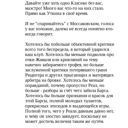
Давайте уже хоть одно Класико без вас,
маэстро! Много вас что-то на них стало.
Прямо как Уткина в своё время.
И не "спаривайтесь" с Моссаковским, голоса
у вас похожие, далеко не всегда понятно кто-
когда говорит.
Хотелось бы побольше объективной критики
всего того беспредела, в который ударился
ваш клуб. Хотелось бы меньше подколов про
очки Жамаля или кривляний на тему
навечно забираемого трофея, но больше
заслуженной критики потерявшего грани
Рюдигера и других прыгающих и матерящих
арбитра на бровке. Хотелось бы меньше
оправданий, почему пропустил Реал, но
больше - разбора за счёт чего забила Барса.
Хотелось бы больше признания и красок для
этой Барсы, полной молодых талантов,
прекрасных эпизодов и выдающейся игры.
Полной того, чего у Реала давным давно нет,
и чему он злостно завидует, поскольку не
может достичь величия таким же путём.