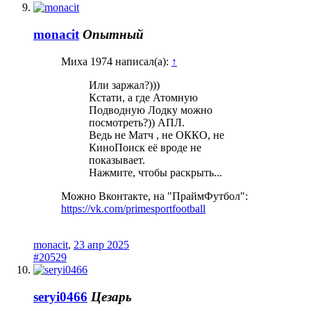
monacit
Опытный
Миха 1974 написал(а):
↑
Или заржал?)))
Кстати, а где Атомную
Подводную Лодку можно
посмотреть?)) АПЛ.
Ведь не Матч , не ОККО, не
КиноПоиск её вроде не
показывает.
Нажмите, чтобы раскрыть...
Можно Вконтакте, на "ПраймФутбол":
https://vk.com/primesportfootball
monacit
,
23 апр 2025
#20529
seryi0466
Цезарь