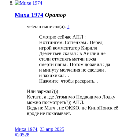
Миха 1974
Оратор
veteran написал(а):
↑
Смотрю сейчас АПЛ :
Ноттингем-Тоттенхэм . Перед
игрой комментатор Кирилл
Дементьев сказал : в Англии не
стали отменять матчи из-за
смерти папы . Потом добавил : да
и минуту молчания не сделали ,
и захихикал…
Нажмите, чтобы раскрыть...
Или заржал?)))
Кстати, а где Атомную Подводную Лодку
можно посмотреть?)) АПЛ.
Ведь не Матч , не ОККО, не КиноПоиск её
вроде не показывает.
Миха 1974
,
23 апр 2025
#20528