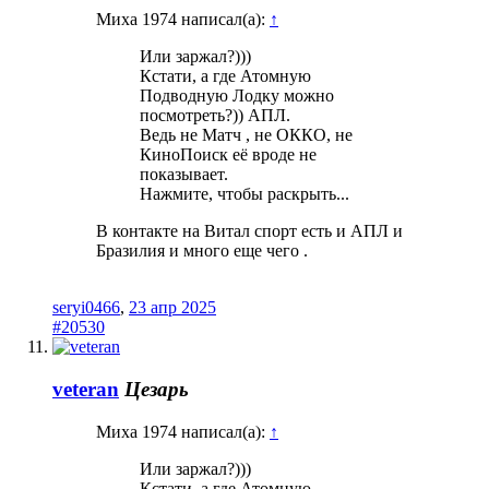
Миха 1974 написал(а):
↑
Или заржал?)))
Кстати, а где Атомную
Подводную Лодку можно
посмотреть?)) АПЛ.
Ведь не Матч , не ОККО, не
КиноПоиск её вроде не
показывает.
Нажмите, чтобы раскрыть...
В контакте на Витал спорт есть и АПЛ и
Бразилия и много еще чего .
seryi0466
,
23 апр 2025
#20530
veteran
Цезарь
Миха 1974 написал(а):
↑
Или заржал?)))
Кстати, а где Атомную