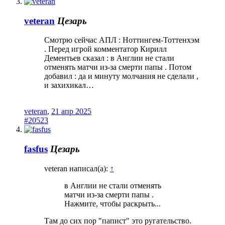
veteran
Цезарь
Смотрю сейчас АПЛ : Ноттингем-Тоттенхэм
. Перед игрой комментатор Кирилл
Дементьев сказал : в Англии не стали
отменять матчи из-за смерти папы . Потом
добавил : да и минуту молчания не сделали ,
и захихикал…
veteran
,
21 апр 2025
#20523
fasfus
Цезарь
veteran написал(а):
↑
в Англии не стали отменять
матчи из-за смерти папы .
Нажмите, чтобы раскрыть...
Там до сих пор "папист" это ругательство.