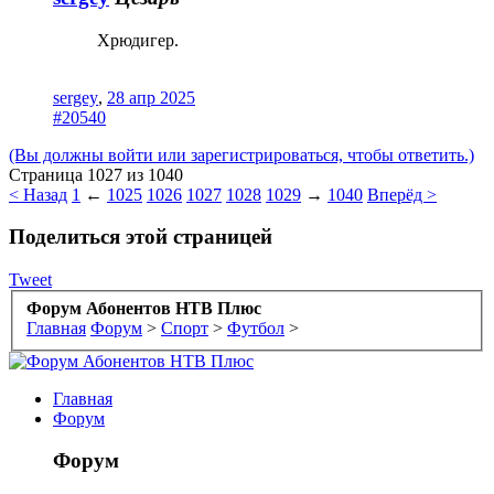
Хрюдигер.
sergey
,
28 апр 2025
#20540
(Вы должны войти или зарегистрироваться, чтобы ответить.)
Страница 1027 из 1040
< Назад
1
←
1025
1026
1027
1028
1029
→
1040
Вперёд >
Поделиться этой страницей
Tweet
Форум Абонентов НТВ Плюс
Главная
Форум
>
Спорт
>
Футбол
>
Главная
Форум
Форум