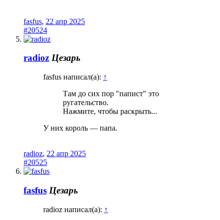
fasfus
,
22 апр 2025
#20524
radioz
Цезарь
fasfus написал(а):
↑
Там до сих пор "папист" это
ругательство.
Нажмите, чтобы раскрыть...
У них король — папа.
radioz
,
22 апр 2025
#20525
fasfus
Цезарь
radioz написал(а):
↑