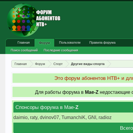
Главная
Пользователи
Правила форума
Форум
Поиск сообщений
Последние сообщения
Главная
Форум
Спорт
Другие виды спорта
Это форум абонентов НТВ+ и для
Для работы форума в
Мае-
Z
недостающие ф
Спонсоры форума в Мае-
Z
daimio, raty, dvinov07, TumanchiK, GNI, radioz
Всего