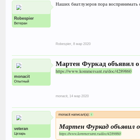
Наших биатлузеров пора воспринимать 
Robespier
Ветеран
Robespier
,
8 мар 2020
Мартен Фуркад объявил о
https://www.kommersant.ru/doc/4289860
monacit
Опытный
monacit
,
14 мар 2020
monacit написал(а):
↑
Мартен Фуркад объявил о
veteran
https://www.kommersant.ru/doc/4289860
Цезарь