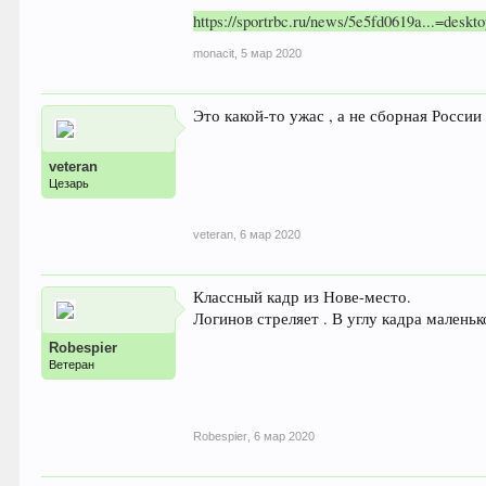
https://sportrbc.ru/news/5e5fd0619a...=deskt
monacit
,
5 мар 2020
Это какой-то ужас , а не сборная Росси
veteran
Цезарь
veteran
,
6 мар 2020
Классный кадр из Нове-место.
Логинов стреляет . В углу кадра малень
Robespier
Ветеран
Robespier
,
6 мар 2020