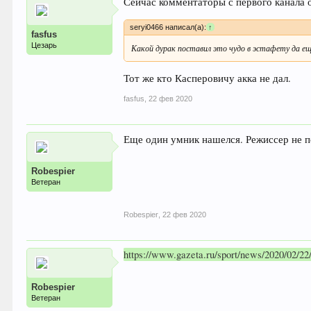
Сейчас комментаторы с первого канала о
seryi0466 написал(а):
↑
fasfus
Цезарь
Какой дурак поставил это чудо в эстафету да ещ
Тот же кто Касперовичу акка не дал.
fasfus
,
22 фев 2020
Еще один умник нашелся. Режиссер не п
Robespier
Ветеран
Robespier
,
22 фев 2020
https://www.gazeta.ru/sport/news/2020/02/2
Robespier
Ветеран