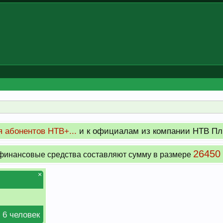
 абонентов НТВ+...
и к официалам из компании НТВ Пл
26450
инансовые средства составляют сумму в размере
×
 6 человек