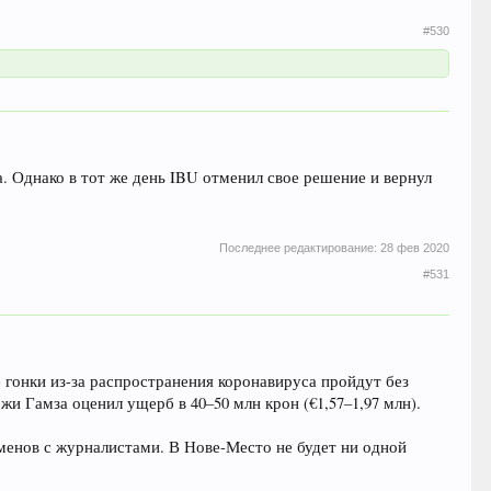
#530
. Однако в тот же день IBU отменил свое решение и вернул
Последнее редактирование:
28 фев 2020
#531
е гонки из-за распространения коронавируса пройдут без
и Гамза оценил ущерб в 40–50 млн крон (€1,57–1,97 млн).
енов с журналистами. В Нове-Место не будет ни одной