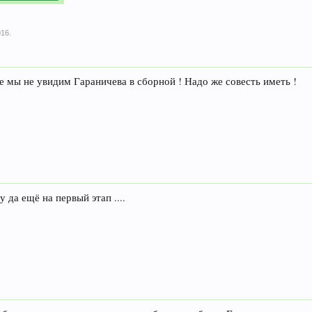
016
.
е мы не увидим Гараничева в сборной ! Надо же совесть иметь !
 да ещё на первый этап ....