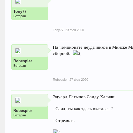
Tony77
Ветеран
Tony77
,
23 фев 2020
На чемпионате неудачников в Минске Ма
сборной..
Robespier
Ветеран
Robespier
,
27 фев 2020
Эдуард Латыпов Саиду Халили:
- Саид, ты как здесь оказался ?
Robespier
Ветеран
- Стреляли.