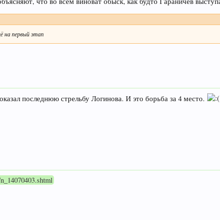
бъясняют, что во всем виноват обыск, как будто Гараничев выступа
ё на первый этап
оказал последнюю стрельбу Логинова. И это борьба за 4 место.
2/n_14070403.shtml