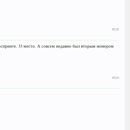
#528
рспринте. 33 место. А совсем недавно был вторым номером
#529