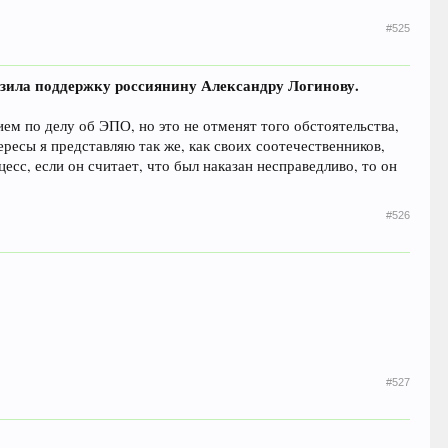
#525
азила поддержку россиянину Александру Логинову.
ем по делу об ЭПО, но это не отменят того обстоятельства,
ересы я представляю так же, как своих соотечественников,
есс, если он считает, что был наказан несправедливо, то он
#526
#527