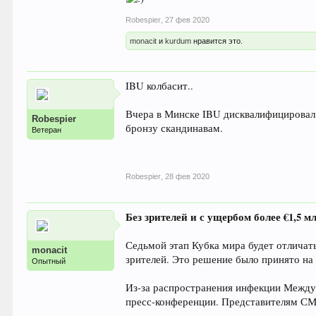
Robespier
,
27 фев 2020
monacit
и
kurdum
нравится это.
IBU колбасит..
Вчера в Минске IBU дисквалифицировал Н
Robespier
бронзу скандинавам.
Ветеран
Robespier
,
28 фев 2020
Без зрителей и с ущербом более €1,5 м
Седьмой этап Кубка мира будет отличать
monacit
зрителей. Это решение было принято на
Опытный
Из-за распространения инфекции Между
пресс-конференции. Представителям СМИ