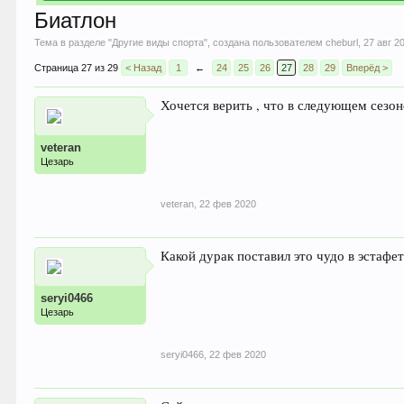
Биатлон
Тема в разделе "
Другие виды спорта
", создана пользователем
cheburl
,
27 авг 2
Страница 27 из 29
< Назад
1
←
24
25
26
27
28
29
Вперёд >
Хочется верить , что в следующем сезон
veteran
Цезарь
veteran
,
22 фев 2020
Какой дурак поставил это чудо в эстафету
seryi0466
Цезарь
seryi0466
,
22 фев 2020