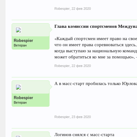
Robespier
,
22 фев 2020
Глава комиссии спортсменов Междуна
«Каждый спортсмен имеет право на свое 
Robespier
что он имеет права соревноваться здесь
Ветеран
когда выступаю за национальную команду
может обратиться ко мне за помощью», 
Robespier
,
22 фев 2020
А в масс-старт пробилась только Юрлова
Robespier
Ветеран
Robespier
,
23 фев 2020
Логинов снялся с масс-старта