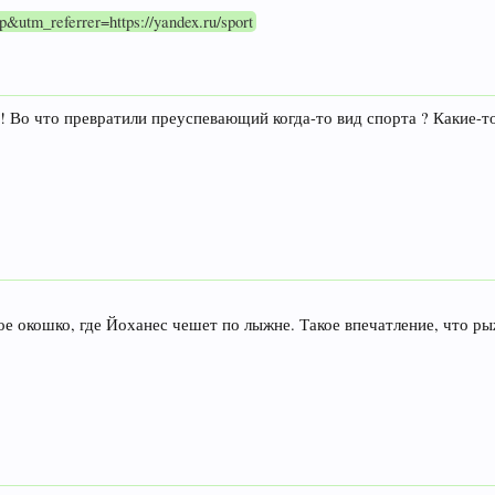
op&utm_referrer=https://yandex.ru/sport
и ! Во что превратили преуспевающий когда-то вид спорта ? Какие-т
кое окошко, где Йоханес чешет по лыжне. Такое впечатление, что ры