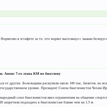
орвегию в эстафете за то, что норвег вытолкнул с лыжни белоруса
лн. Анонс 7-го этапа КМ по биатлону
ся от других. Болельщики раскупили около 100 тыс. билетов, но вс
 государственном уровне. Президент Союза биатлонистов Чехии Ирж
народный союз биатлонистов ввел ограничения на общение спортсм
 запретили подходить к биатлонистам ближе чем на 1,5 м.