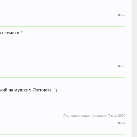
#532
о неумехи !
#533
жий на мушке у Логинова. ))
Последнее редактирование:
7 мар 2020
#534