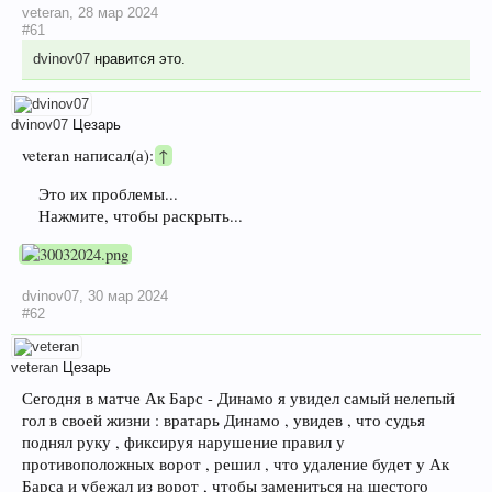
veteran
,
28 мар 2024
#61
dvinov07
нравится это.
dvinov07
Цезарь
veteran написал(а):
↑
Это их проблемы...
Нажмите, чтобы раскрыть...
dvinov07
,
30 мар 2024
#62
veteran
Цезарь
Сегодня в матче Ак Барс - Динамо я увидел самый нелепый
гол в своей жизни : вратарь Динамо , увидев , что судья
поднял руку , фиксируя нарушение правил у
противоположных ворот , решил , что удаление будет у Ак
Барса и убежал из ворот , чтобы замениться на шестого