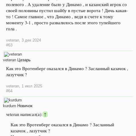
полевого . А удаление было у Динамо , и казанский игрок со
своей половины пустил шайбу в пустые ворота ! Дичь какая-
то ! Самое главное , что Динамо , ведя в счете к тому
моменту 3-1 , просто развалилось после этого тупейшего
гола .
veteran
,
3 дек 2024
#63
veteran
Цезарь
Как это Вротенберг оказался в Динамо ? Засланный казачок ,
лазутчик ?
veteran
,
1 июл 2025
#64
kurdum
Новичок
veteran написал(а):
↑
Как это Вротенберг оказался в Динамо ? Засланный
казачок , лазутчик ?