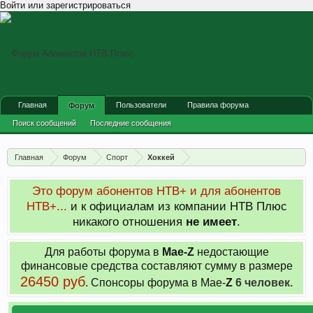
Войти или зарегистрироваться
Главная
Пользователи
Правила форума
Форум
Поиск сообщений
Последние сообщения
Главная
Форум
Спорт
Хоккей
Это форум абонентов НТВ+ и для абонентов
НТВ+...
и к официалам из компании НТВ Плюс
никакого отношения
не имеет
.
Для работы форума в
Мае-
Z
недостающие
финансовые средства составляют сумму в размере
26450 руб
. Cпонсоры форума в Мае-
Z
6 человек.