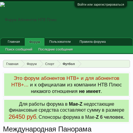
Войти или зарегистрироваться
Главная
Пользователи
Правила форума
Форум
Поиск сообщений
Последние сообщения
Главная
Форум
Спорт
Футбол
Это форум абонентов НТВ+ и для абонентов
НТВ+...
и к официалам из компании НТВ Плюс
никакого отношения
не имеет
.
Для работы форума в
Мае-
Z
недостающие
финансовые средства составляют сумму в размере
26450 руб
. Cпонсоры форума в Мае-
Z
6 человек.
Международная Панорама