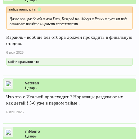
radioz написал(а):
↑
Даже если разбомбят всю Газу, Белград или Мосул и Ракку и пустят под
откос все поезда с мирными пассажирами.
Израиль - вообще без отбора должен проходить в финальную
стадию.
6 июн 2025
radioz
нравится это.
veteran
Цезарь
Что это с Италией происходит ? Норвежцы раздевают их ,
как детей ! 3-0 уже в первом тайме .
6 июн 2025
mNemo
Цезарь