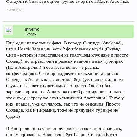
Фогаумн и Сиэттл в одной группе смерти с ПСЖ и Атлетико.
7 июн 2025
mNemo
Цезарь
Ещё один прикольный факт. В городе Окленде (Auckland),
что в Новой Зеландии, есть 2 футбольных клуба (Окленд
Сити - который представлен на грядущем клубняке и просто
Окленд), но играют они в разных национальных турнирах
(НЗ и Австралии) и соответственно - в разных
конфедерациях. Сити принадлежит к Океании, а просто
Окленд - к Азии, как все австралийцы (условные в данном
случае). Так вот удивительно, но просто Окленд был
зарегистрирован на А-лигу, как клуб расширения, только в
этом году и сразу же стал чемпионом Австралии.) Такое у
них, правда, уже случалось, так что не сенсация. Просто
Окленда, как и Пирамид, тоже не грядущем турнире не
будет.)
В Австралии я пока не определился за кого подтапливать,
присматриваюсь. Нравится Пёрт Глори, Сентрал Коуст