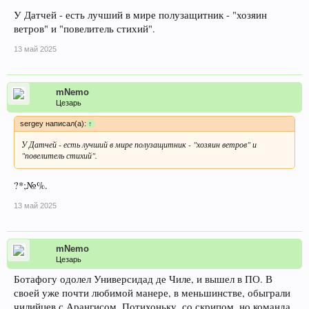
У Датчей - есть лучший в мире полузащитник - "хозяин
ветров" и "повелитель стихий".
13 май 2025
mNemo
Цезарь
sergey написал(а):
↑
У Датчей - есть лучший в мире полузащитник - "хозяин ветров" и
"повелитель стихий".
?*;№%.
13 май 2025
mNemo
Цезарь
Ботафогу одолел Универсидад де Чиле, и вышел в ПО. В
своей уже почти любимой манере, в меньшинстве, обыграли
чилийцев с Арангисом. Потихоньку, со скрипом, но команда