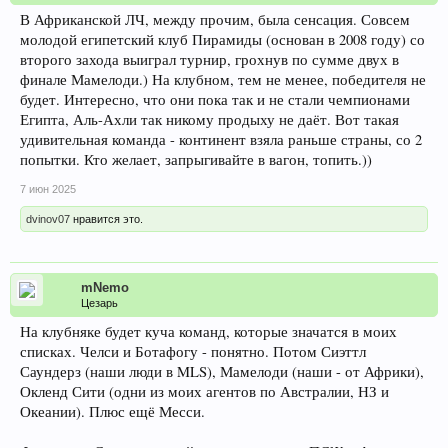
В Африканской ЛЧ, между прочим, была сенсация. Совсем
молодой египетский клуб Пирамиды (основан в 2008 году) со
второго захода выиграл турнир, грохнув по сумме двух в
финале Мамелоди.) На клубном, тем не менее, победителя не
будет. Интересно, что они пока так и не стали чемпионами
Египта, Аль-Ахли так никому продыху не даёт. Вот такая
удивительная команда - континент взяла раньше страны, со 2
попытки. Кто желает, запрыгивайте в вагон, топить.))
7 июн 2025
dvinov07
нравится это.
mNemo
Цезарь
На клубняке будет куча команд, которые значатся в моих
списках. Челси и Ботафогу - понятно. Потом Сиэттл
Саундерз (наши люди в MLS), Мамелоди (наши - от Африки),
Окленд Сити (одни из моих агентов по Австралии, НЗ и
Океании). Плюс ещё Месси.