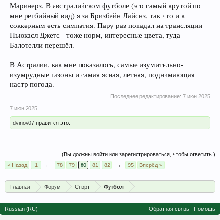
Маринерз. В австралийском футболе (это самый крутой по
мне регбийный вид) я за Бризбейн Лайонз, так что и к
соккерным есть симпатия. Пару раз попадал на трансляции
Ньюкасл Джетс - тоже норм, интересные цвета, туда
Балотелли перешёл.
В Астралии, как мне показалось, самые изумительно-
изумрудные газоны и самая ясная, летняя, поднимающая
настр погода.
Последнее редактирование:
7 июн 2025
7 июн 2025
dvinov07
нравится это.
(Вы должны войти или зарегистрироваться, чтобы ответить.)
< Назад
1
←
78
79
80
81
82
→
95
Вперёд >
Главная
Форум
Спорт
Футбол
Russian (RU)
Обратная связь
Помощь