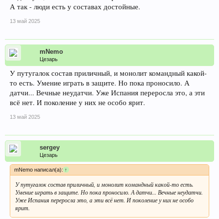
А так - люди есть у составах достойные.
13 май 2025
mNemo
Цезарь
У путугалок состав приличный, и монолит командный какой-
то есть. Умение играть в защите. Но пока проносило. А
датчи... Вечные неудатчи. Уже Испания переросла это, а эти
всё нет. И поколение у них не особо ярит.
13 май 2025
sergey
Цезарь
mNemo написал(а):
↑
У путугалок состав приличный, и монолит командный какой-то есть.
Умение играть в защите. Но пока проносило. А датчи... Вечные неудатчи.
Уже Испания переросла это, а эти всё нет. И поколение у них не особо
ярит.