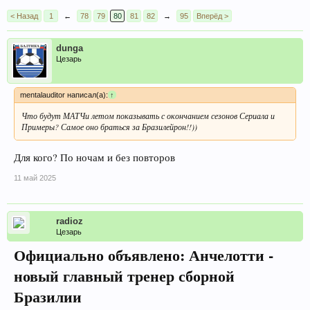
< Назад
1
←
78
79
80
81
82
→
95
Вперёд >
dunga
Цезарь
mentalauditor написал(а):
↑
Что будут МАТЧи летом показывать с окончанием сезонов Сериала и
Примеры? Самое оно браться за Бразилейрон!!))
Для кого? По ночам и без повторов
11 май 2025
radioz
Цезарь
Официально объявлено: Анчелотти -
новый главный тренер сборной
Бразилии