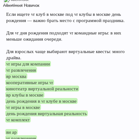
AlbertInsot
Новичок
Если ищете vr клуб в москве под vr клубы в москве день
рождения — важно брать место с программой праздника.
Для vr дня рождения подходят vr командные игры: в них
меньше ожидания очереди.
Для взрослых чаще выбирают виртуальные квесты: много
драйва.
vr игры для компании
vr развлечения
вр москва
кооперативные игры vr
кинотеатр виртуальной реальности
вр клубы в москве
день рождения в vr клубе в москве
vr игры в москве
день рождения виртуальная реальность
vr комплект
ви ар
vr развлечения