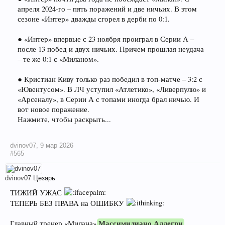
апреля 2024-го – пять поражений и две ничьих. В этом
сезоне «Интер» дважды сгорел в дерби по 0:1.
● «Интер» впервые с 23 ноября проиграл в Серии А –
после 13 побед и двух ничьих. Причем прошлая неудача
– те же 0:1 с «Миланом».
● Кристиан Киву только раз победил в топ-матче – 3:2 с
«Ювентусом». В ЛЧ уступил «Атлетико», «Ливерпулю» и
«Арсеналу», в Серии А с топами иногда брал ничью. И
вот новое поражение.
Нажмите, чтобы раскрыть...
dvinov07
,
9 мар 2026
#565
dvinov07
Цезарь
ТИЖИЙ УЖАС
ТЕПЕРЬ БЕЗ ПРАВА на ОШИБКУ
Массимилиано Аллегри
Главный тренер «Милана»