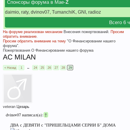
Спонсоры форума в Мае-
Z
daimio, raty, dvinov07, TumanchiK, GNI, radioz
Всего 6 
На форуме реализован механизм
Внесения пожертвований.
Просим
обратить внимание.
Просим обратить внимание на тему
"О Финансировании нашего
форума".
Пожертвования
О Финансировании нашего форума
AC MILAN
< Назад
1
←
24
25
26
27
28
29
veteran
Цезарь
dvinov07 написал(а):
↑
ДВА с ДЕВЯТИ с "ПРИШЕЛЬЦАМИ СЕРИИ Б" ДОМА