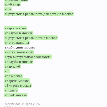
клуб виар
вр в
виртуальная реальность для детей в москве
виар в москве
vr клубы в москве
виртуальная реальность в москве
vr аттракционы
тимбилдинг москва
виртуальный клуб
клуб виртуальной реальности
vr клубы в москве
виар клуб
vr i
vr в москве
vr арена москва
a4 vr park москва
vr центр
vr park москва
AlbertInsot
,
19 фев 2026