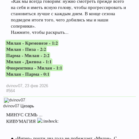
«Как мы всегда говорим: нужно смотреть прежде всего
на себя и иметь ясную голову, чтобы прогрессировать и
становиться лучше с каждым днем. В конце сезона
подведем итоги того, чего добились мы и наши
соперники».
Нажмите, чтобы раскрыть...
Милан - Кремонезе - 1:2
Милан - Пиза - 2:2
Парма - Милан - 2:2
Милан - Дженоа - 1:1
Фиорентина - Милан - 1:1
Милан - Парма - 0:1
dvinov07
,
23 фев 2026
#564
dvinov07
Цезарь
МИНУС СЕМЬ ...
КИВУМАГИЯ
● «Интер» почти два года не побеждает «Милан». С