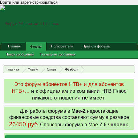
Войти или зарегистрироваться
Главная
Пользователи
Правила форума
Форум
Поиск сообщений
Последние сообщения
Главная
Форум
Спорт
Футбол
Это форум абонентов НТВ+ и для абонентов
НТВ+...
и к официалам из компании НТВ Плюс
никакого отношения
не имеет
.
Для работы форума в
Мае-
Z
недостающие
финансовые средства составляют сумму в размере
26450 руб
. Cпонсоры форума в Мае-
Z
6 человек.