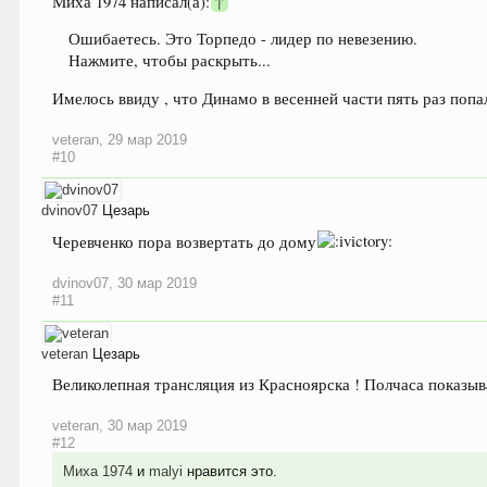
Миха 1974 написал(а):
↑
Ошибаетесь. Это Торпедо - лидер по невезению.
Нажмите, чтобы раскрыть...
Имелось ввиду , что Динамо в весенней части пять раз попал
veteran
,
29 мар 2019
#10
dvinov07
Цезарь
Черевченко пора возвертать до дому
dvinov07
,
30 мар 2019
#11
veteran
Цезарь
Великолепная трансляция из Красноярска ! Полчаса показыва
veteran
,
30 мар 2019
#12
Миха 1974
и
malyi
нравится это.