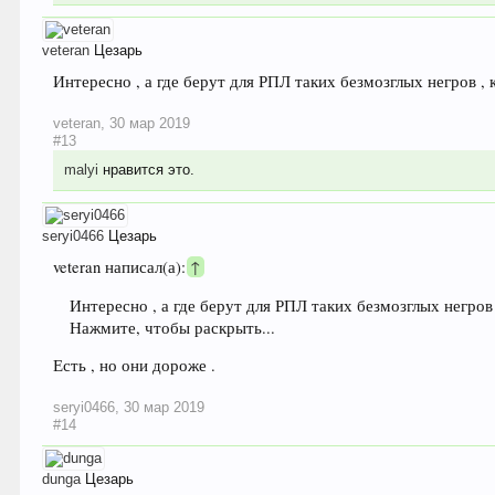
veteran
Цезарь
Интересно , а где берут для РПЛ таких безмозглых негров , к
veteran
,
30 мар 2019
#13
malyi
нравится это.
seryi0466
Цезарь
veteran написал(а):
↑
Интересно , а где берут для РПЛ таких безмозглых негров ,
Нажмите, чтобы раскрыть...
Есть , но они дороже .
seryi0466
,
30 мар 2019
#14
dunga
Цезарь