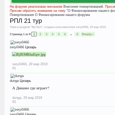
На форуме реализован механизм
Внесения пожертвований.
Просим
Просим обратить внимание на тему
"О Финансировании нашего фо
Пожертвования
О Финансировании нашего форума
РПЛ 21 тур
Тема в разделе "
Футбол
", создана пользователем
seryi0466
,
29 мар 2019
.
Страница 1 из 8
1
2
3
4
5
6
→
8
Вперёд >
seryi0466
Цезарь
seryi0466
,
29 мар 2019
#1
dunga
Цезарь
А Динамо где играет?
dunga
,
29 мар 2019
#2
seryi0466
Цезарь