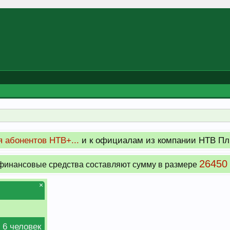
 абонентов НТВ+...
и к официалам из компании НТВ Пл
26450
инансовые средства составляют сумму в размере
×
 6 человек