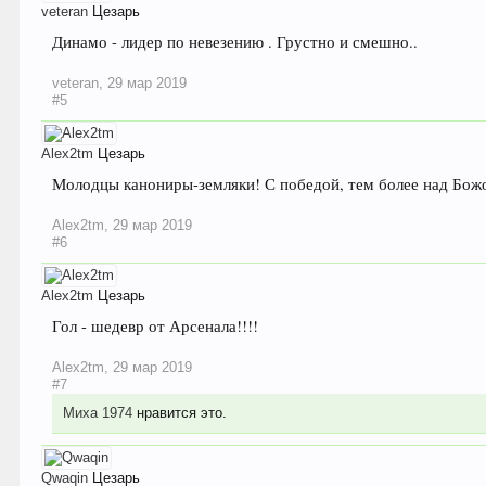
veteran
Цезарь
Динамо - лидер по невезению . Грустно и смешно..
veteran
,
29 мар 2019
#5
Alex2tm
Цезарь
Молодцы канониры-земляки! С победой, тем более над Бож
Alex2tm
,
29 мар 2019
#6
Alex2tm
Цезарь
Гол - шедевр от Арсенала!!!!
Alex2tm
,
29 мар 2019
#7
Миха 1974
нравится это.
Qwaqin
Цезарь