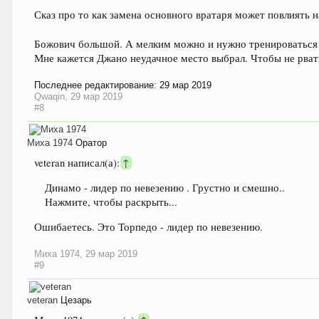
Сказ про то как замена основного вратаря может повлиять н
Божович большой. А мелким можно и нужно тренироваться 
Мне кажется Джано неудачное место выбрал. Чтобы не рвать
Последнее редактирование:
29 мар 2019
Qwaqin
,
29 мар 2019
#8
Миха 1974
Оратор
veteran написал(а):
↑
Динамо - лидер по невезению . Грустно и смешно..
Нажмите, чтобы раскрыть...
Ошибаетесь. Это Торпедо - лидер по невезению.
Миха 1974
,
29 мар 2019
#9
veteran
Цезарь