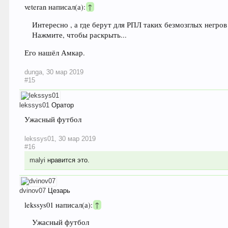
veteran написал(а):
↑
Интересно , а где берут для РПЛ таких безмозглых негров ,
Нажмите, чтобы раскрыть...
Его нашёл Амкар.
dunga
,
30 мар 2019
#15
lekssys01
Оратор
Ужасный футбол
lekssys01
,
30 мар 2019
#16
malyi
нравится это.
dvinov07
Цезарь
lekssys01 написал(а):
↑
Ужасный футбол