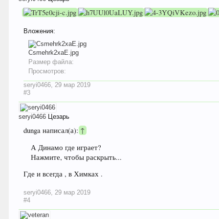
Вложения:
Csmehrk2xaE.jpg
Размер файла:
Просмотров:
seryi0466
,
29 мар 2019
#3
seryi0466
Цезарь
dunga написал(а):
↑
А Динамо где играет?
Нажмите, чтобы раскрыть...
Где и всегда , в Химках .
seryi0466
,
29 мар 2019
#4