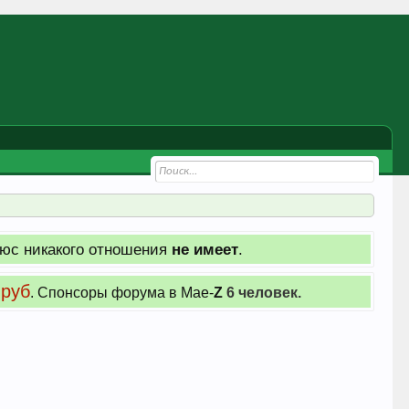
юс никакого отношения
не имеет
.
 руб
. Cпонсоры форума в Мае-
Z
6 человек.