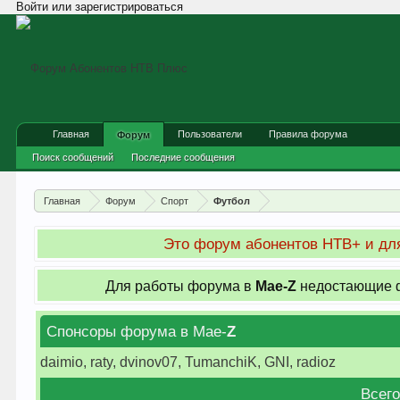
Войти или зарегистрироваться
Главная
Пользователи
Правила форума
Форум
Поиск сообщений
Последние сообщения
Главная
Форум
Спорт
Футбол
Это форум абонентов НТВ+ и для
Для работы форума в
Мае-
Z
недостающие ф
Спонсоры форума в Мае-
Z
daimio, raty, dvinov07, TumanchiK, GNI, radioz
Всего