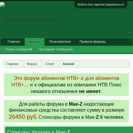
Войти или зарегистрироваться
Главная
Пользователи
Правила форума
Форум
Поиск сообщений
Последние сообщения
Главная
Форум
Спорт
Хоккей
Это форум абонентов НТВ+ и для абонентов
НТВ+...
и к официалам из компании НТВ Плюс
никакого отношения
не имеет
.
Для работы форума в
Мае-
Z
недостающие
финансовые средства составляют сумму в размере
26450 руб
. Cпонсоры форума в Мае-
Z
6 человек.
Спонсоры форума в Мае-
Z