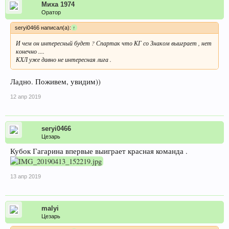
Миха 1974
Оратор
seryi0466 написал(а):
↑
И чем он интересный будет ? Спартак что КГ со Знаком выиграет , нет
конечно ....
КХЛ уже давно не интересная лига .
Ладно. Поживем, увидим))
12 апр 2019
seryi0466
Цезарь
Кубок Гагарина впервые выиграет красная команда .
13 апр 2019
malyi
Цезарь