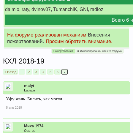
daimio, raty, dvinov07, TumanchiK, GNI, radioz
Всего 6 
На форуме реализован механизм
Внесения
пожертвований.
Просим обратить внимание.
Пожертвования
О Финансировании нашего форума
КХЛ 2018-19
< Назад
1
2
3
4
5
6
7
malyi
Цезарь
Уфу жаль. Бились, как могли.
8 апр 2019
Миха 1974
Оратор