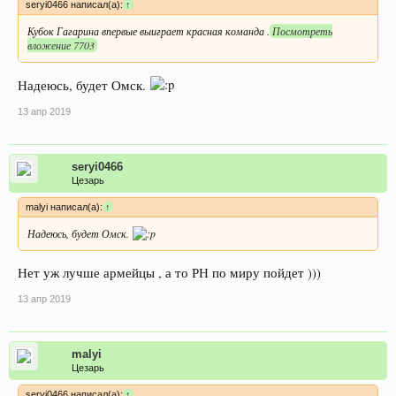
seryi0466 написал(а):
↑
Кубок Гагарина впервые выиграет красная команда .
Посмотреть
вложение 7703
Надеюсь, будет Омск.
13 апр 2019
seryi0466
Цезарь
malyi написал(а):
↑
Надеюсь, будет Омск.
Нет уж лучше армейцы , а то РН по миру пойдет )))
13 апр 2019
malyi
Цезарь
seryi0466 написал(а):
↑