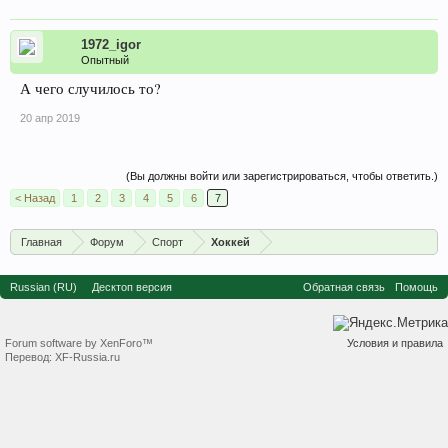
1972_igor
Опытный
А чего случилось то?
20 апр 2019
(Вы должны войти или зарегистрироваться, чтобы ответить.)
< Назад
1
2
3
4
5
6
7
Главная
Форум
Спорт
Хоккей
Russian (RU)
Десктоп версия
Обратная связь
Помощь
Forum software by XenForo™
Условия и правила
Перевод:
XF-Russia.ru