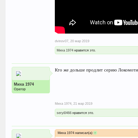
dvinov07
,
20 мар 2019
Миха 1974
нравится это.
Кто же дольше продлит серию Локомоти
Миха 1974
Оратор
Миха 1974
,
21 мар 2019
seryi0466
нравится это.
Миха 1974 написал(а):
↑