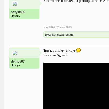
Как то легко юлаевцы разбираются с Авт
seryi0466
Цезарь
seryi0466
,
20 мар 2019
1972_igor
нравится это.
Три к одному в круг
Кина не будет?
dvinov07
Цезарь