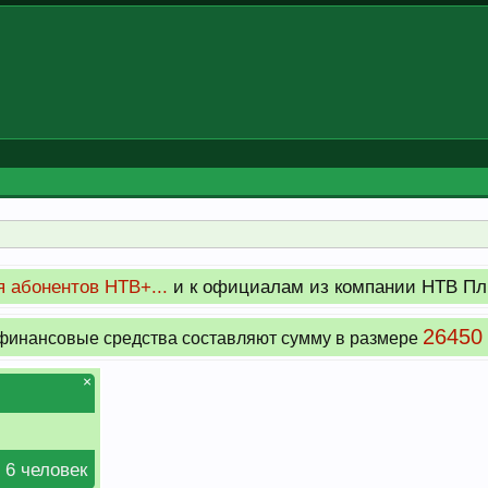
 абонентов НТВ+...
и к официалам из компании НТВ Пл
26450
инансовые средства составляют сумму в размере
×
 6 человек