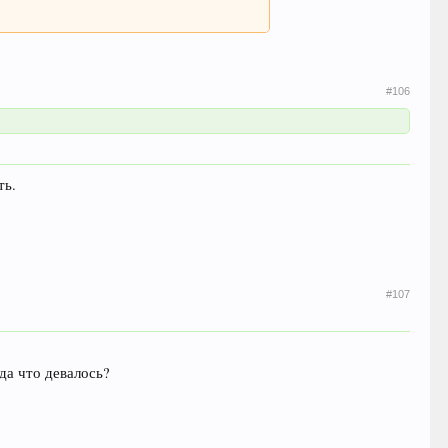
#106
ть.
#107
да что девалось?