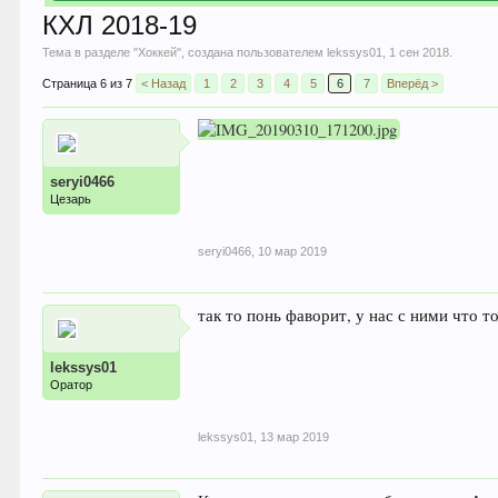
КХЛ 2018-19
Тема в разделе "
Хоккей
", создана пользователем
lekssys01
,
1 сен 2018
.
Страница 6 из 7
< Назад
1
2
3
4
5
6
7
Вперёд >
seryi0466
Цезарь
seryi0466
,
10 мар 2019
так то понь фаворит, у нас с ними что 
lekssys01
Оратор
lekssys01
,
13 мар 2019