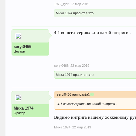
1972_igor
,
22 мар 2019
Миха 1974
нравится это.
4-1 во всех сериях ..ни какой интриги .
seryi0466
Цезарь
seryi0466
,
22 мар 2019
Миха 1974
нравится это.
seryi0466 написал(а):
↑
4-1 во всех сериях ..ни какой интриги .
Миха 1974
Оратор
Видимо интрига нашему хоккейному руко
Миха 1974
,
22 мар 2019