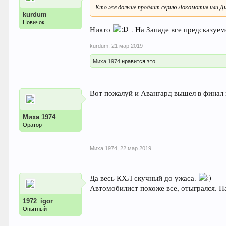
Кто же дольше продлит серию Локомотив или Д
kurdum
Новичок
Никто
. На Западе все предсказуем
kurdum
,
21 мар 2019
Миха 1974
нравится это.
Вот пожалуй и Авангард вышел в финал к
Миха 1974
Оратор
Миха 1974
,
22 мар 2019
Да весь КХЛ скучный до ужаса.
Автомобилист похоже все, отыгрался. На
1972_igor
Опытный