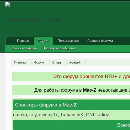
Главная
Пользователи
Правила форума
Форум
Поиск сообщений
Последние сообщения
Главная
Форум
Спорт
Хоккей
Это форум абонентов НТВ+ и для
Для работы форума в
Мае-
Z
недостающие ф
Спонсоры форума в Мае-
Z
daimio, raty, dvinov07, TumanchiK, GNI, radioz
Всего