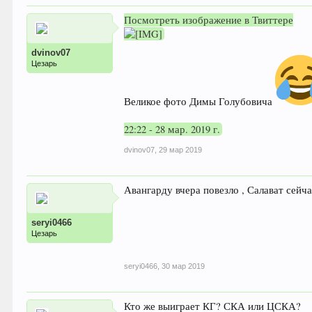
Посмотреть изображение в Твиттере
dvinov07
Цезарь
Великое фото Димы Голубовича
22:22 - 28 мар. 2019 г.
dvinov07
,
29 мар 2019
Авангарду вчера повезло , Салават сейч
seryi0466
Цезарь
seryi0466
,
30 мар 2019
Кто же выиграет КГ? СКА или ЦСКА?