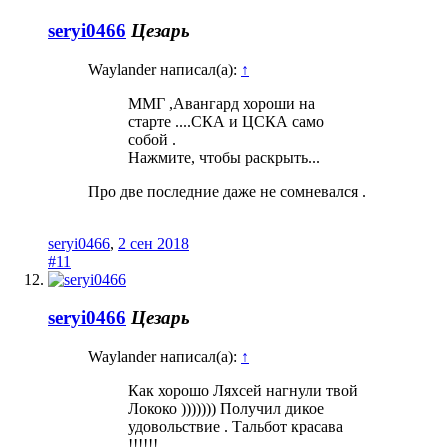
seryi0466
Цезарь
Waylander написал(а):
↑
ММГ ,Авангард хороши на
старте ....СКА и ЦСКА само
собой .
Нажмите, чтобы раскрыть...
Про две последние даже не сомневался .
seryi0466
,
2 сен 2018
#11
seryi0466
Цезарь
Waylander написал(а):
↑
Как хорошо Ляхсей нагнули твой
Лококо ))))))) Получил дикое
удовольствие . Тальбот красава
!!!!!!