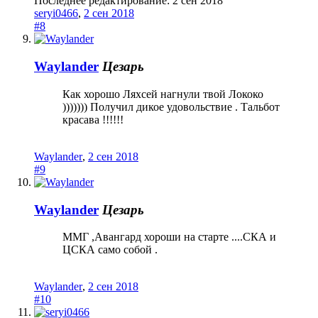
Последнее редактирование:
2 сен 2018
seryi0466
,
2 сен 2018
#8
Waylander
Цезарь
Как хорошо Ляхсей нагнули твой Лококо
))))))) Получил дикое удовольствие . Тальбот
красава !!!!!!
Waylander
,
2 сен 2018
#9
Waylander
Цезарь
ММГ ,Авангард хороши на старте ....СКА и
ЦСКА само собой .
Waylander
,
2 сен 2018
#10