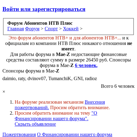
Войти или зарегистрироваться
Форум Абонентов НТВ Плюс
Главная
Форум
>
Спорт
>
Хоккей
>
Это форум абонентов НТВ+ и для абонентов НТВ+...
и к
официалам из компании НТВ Плюс никакого отношения
не
имеет
.
Для работы форума в
Мае-
Z
недостающие финансовые
средства составляют сумму в размере
26450 руб
. Cпонсоры
форума в Мае-
Z
6 человек.
Спонсоры форума в Мае-
Z
daimio, raty, dvinov07, TumanchiK, GNI, radioz
Всего 6 человек
×
На форуме реализован механизм
Внесения
пожертвований.
Просим обратить внимание.
Просим обратить внимание на тему
"О
Финансировании нашего форума".
Скрыть объявление
Пожертвования
О Финансировании нашего форума