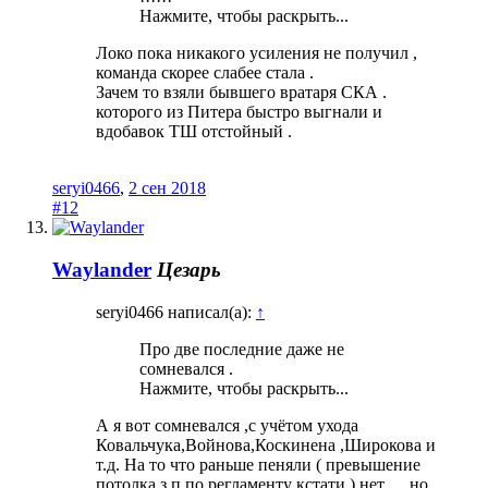
Нажмите, чтобы раскрыть...
Локо пока никакого усиления не получил ,
команда скорее слабее стала .
Зачем то взяли бывшего вратаря СКА .
которого из Питера быстро выгнали и
вдобавок ТШ отстойный .
seryi0466
,
2 сен 2018
#12
Waylander
Цезарь
seryi0466 написал(а):
↑
Про две последние даже не
сомневался .
Нажмите, чтобы раскрыть...
А я вот сомневался ,с учётом ухода
Ковальчука,Войнова,Коскинена ,Широкова и
т.д. На то что раньше пеняли ( превышение
потолка з.п по регламенту кстати ) нет..... но