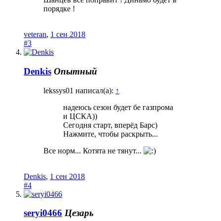
порядке !
veteran
,
1 сен 2018
#3
Denkis
Опытный
lekssys01 написал(а):
↑
надеюсь сезон будет бе газпрома
и ЦСКА))
Сегодня старт, вперёд Барс)
Нажмите, чтобы раскрыть...
Все норм... Котята не тянут...
Denkis
,
1 сен 2018
#4
seryi0466
Цезарь