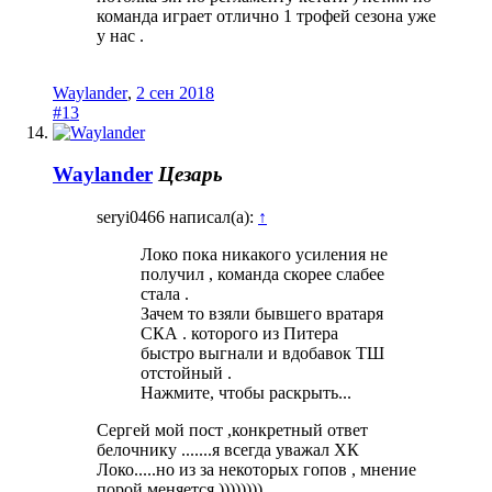
команда играет отлично 1 трофей сезона уже
у нас .
Waylander
,
2 сен 2018
#13
Waylander
Цезарь
seryi0466 написал(а):
↑
Локо пока никакого усиления не
получил , команда скорее слабее
стала .
Зачем то взяли бывшего вратаря
СКА . которого из Питера
быстро выгнали и вдобавок ТШ
отстойный .
Нажмите, чтобы раскрыть...
Сергей мой пост ,конкретный ответ
белочнику .......я всегда уважал ХК
Локо.....но из за некоторых гопов , мнение
порой меняется ))))))))