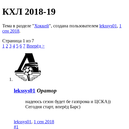
КХЛ 2018-19
Тема в разделе "
Хоккей
", создана пользователем
lekssys01
,
1
сен 2018
.
Страница 1 из 7
1
2
3
4
5
6
7
Вперёд >
lekssys01
Оратор
надеюсь сезон будет бе газпрома и ЦСКА))
Сегодня старт, вперёд Барс)
lekssys01
,
1 сен 2018
#1