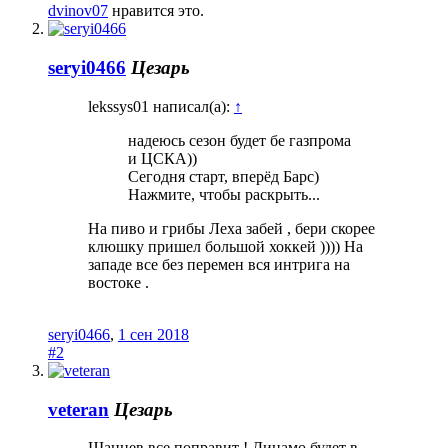
dvinov07
нравится это.
seryi0466
Цезарь
lekssys01 написал(а):
↑
надеюсь сезон будет бе газпрома
и ЦСКА))
Сегодня старт, вперёд Барс)
Нажмите, чтобы раскрыть...
На пиво и грибы Леха забей , бери скорее
клюшку пришел большой хоккей )))) На
западе все без перемен вся интрига на
востоке .
seryi0466
,
1 сен 2018
#2
veteran
Цезарь
Шанцев все поправит ! Динамо будет в