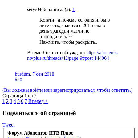
seryi0466 написал(а):
↑
Кстати , а почему сегодня игры в
лиге есть, кажется с 2011года в
день трагедии матчи не
проводились ??
Нажмите, чтобы раскрыть...
В теме Локо это обсуждали
https://abonents-
ntvplus.ru/threads/42/page-9#post-144064
kurdum
,
7 сен 2018
#20
(Вы должны войти или зарегистрироваться, чтобы ответить.)
Страница 1 из 7
1
2
3
4
5
6
7
Вперёд >
Поделиться этой страницей
Tweet
Форум Абонентов НТВ Плюс