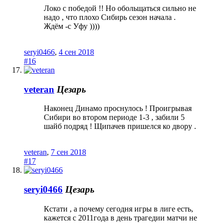
Локо с победой !! Но обольщаться сильно не
надо , что плохо Сибирь сезон начала .
Ждём -с Уфу ))))
seryi0466
,
4 сен 2018
#16
veteran
Цезарь
Наконец Динамо проснулось ! Проигрывая
Сибири во втором периоде 1-3 , забили 5
шайб подряд ! Щипачев пришелся ко двору .
veteran
,
7 сен 2018
#17
seryi0466
Цезарь
Кстати , а почему сегодня игры в лиге есть,
кажется с 2011года в день трагедии матчи не