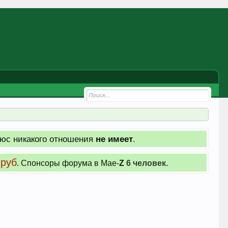
юс никакого отношения
не имеет
.
 руб
. Cпонсоры форума в Мае-
Z
6 человек.