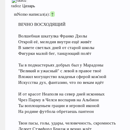
radioz
Цезарь
mNemo написал(а):
↑
ВЕЧНО ВОСХОДЯЩИЙ
Волшебная шкатулка Франко Дзолы
Открой её, мелодия внутри ещё живёт
В завете светлых дней от старой школы
Фигурки малой бег, танцующий полёт
Ты в подмастерьях добрых был у Марадоны
"Великий и ужасный" с левой в правое твоё
Вложил могущество владенья сферой кож'ной
Искусства дух, фантазию, что по векам идёт
И от красот Неаполя на север дней исконных
Чрез Парму в Челси воспарив на Альбион
Ты воплощеньем грации и игровой иконой
На родине футбола обретаешь пантеон
Твои пасы, голы, удары, человечность, скромность
Лелеет Стэмфорд Бридж и вечно ждёт