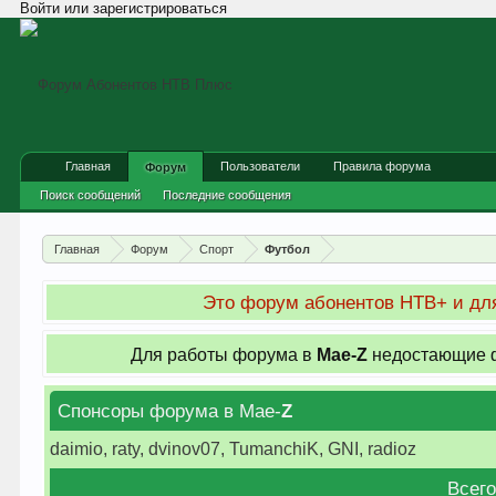
Войти или зарегистрироваться
Главная
Пользователи
Правила форума
Форум
Поиск сообщений
Последние сообщения
Главная
Форум
Спорт
Футбол
Это форум абонентов НТВ+ и для
Для работы форума в
Мае-
Z
недостающие ф
Спонсоры форума в Мае-
Z
daimio, raty, dvinov07, TumanchiK, GNI, radioz
Всего