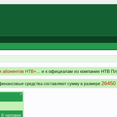
 абонентов НТВ+...
и к официалам из компании НТВ Пл
26450
инансовые средства составляют сумму в размере
×
 6 человек