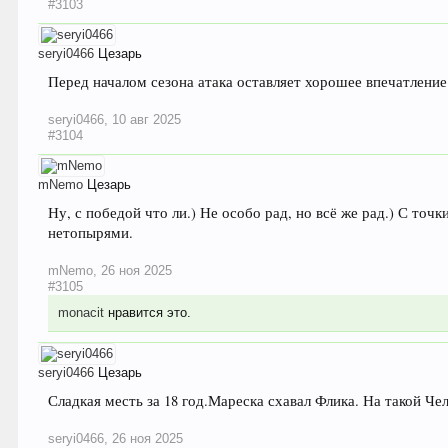
#3103
seryi0466
Цезарь
Перед началом сезона атака оставляет хорошее впечатление 
seryi0466
,
10 авг 2025
#3104
mNemo
Цезарь
Ну, с победой что ли.) Не особо рад, но всё же рад.) С то
нетопырями.
mNemo
,
26 ноя 2025
#3105
monacit
нравится это.
seryi0466
Цезарь
Сладкая месть за 18 год.Мареска схавал Флика. На такой Че
seryi0466
,
26 ноя 2025