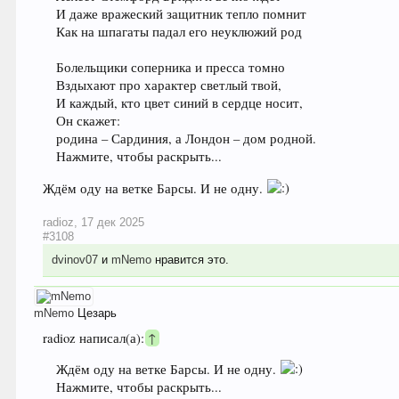
И даже вражеский защитник тепло помнит
Как на шпагаты падал его неуклюжий род
Болельщики соперника и пресса томно
Вздыхают про характер светлый твой,
И каждый, кто цвет синий в сердце носит,
Он скажет:
родина – Сардиния, а Лондон – дом родной.
Нажмите, чтобы раскрыть...
Ждём оду на ветке Барсы. И не одну.
radioz
,
17 дек 2025
#3108
dvinov07
и
mNemo
нравится это.
mNemo
Цезарь
radioz написал(а):
↑
Ждём оду на ветке Барсы. И не одну.
Нажмите, чтобы раскрыть...