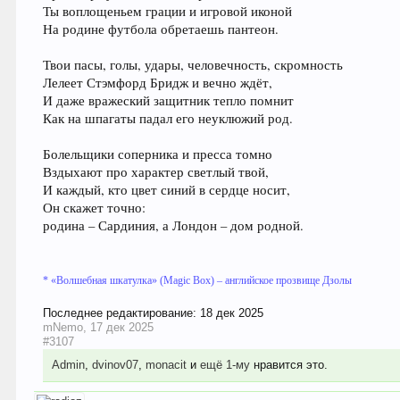
Ты воплощеньем грации и игровой иконой
На родине футбола обретаешь пантеон.
Твои пасы, голы, удары, человечность, скромность
Лелеет Стэмфорд Бридж и вечно ждёт,
И даже вражеский защитник тепло помнит
Как на шпагаты падал его неуклюжий род.
Болельщики соперника и пресса томно
Вздыхают про характер светлый твой,
И каждый, кто цвет синий в сердце носит,
Он скажет точно:
родина – Сардиния, а Лондон – дом родной.
* «Волшебная шкатулка» (Magic Box) – английское прозвище Дзолы
Последнее редактирование:
18 дек 2025
mNemo
,
17 дек 2025
#3107
Admin
,
dvinov07
,
monacit
и
ещё 1-му
нравится это.