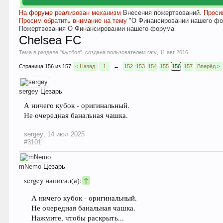
На форуме реализован механизм
Внесения пожертвований.
Просим
Просим обратить внимание на тему
"О Финансировании нашего фо
Пожертвования
О Финансировании нашего форума
Chelsea FC
Тема в разделе "
Футбол
", создана пользователем
raty
,
11 авг 2016
.
Страница 156 из 157
< Назад
1
←
152
153
154
155
156
157
Вперёд >
sergey
Цезарь
А ничего кубок - оригинальный.
Не очередная банальная чашка.
sergey
,
14 июл 2025
#3101
mNemo
Цезарь
sergey написал(а):
↑
А ничего кубок - оригинальный.
Не очередная банальная чашка.
Нажмите, чтобы раскрыть...