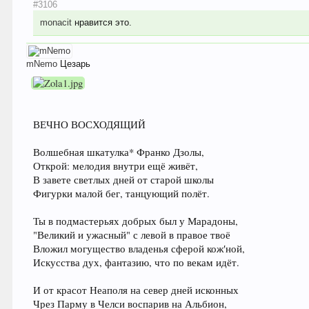
#3106
monacit
нравится это.
mNemo
Цезарь
ВЕЧНО ВОСХОДЯЩИЙ
Волшебная шкатулка* Франко Дзолы,
Открой: мелодия внутри ещё живёт,
В завете светлых дней от старой школы
Фигурки малой бег, танцующий полёт.
Ты в подмастерьях добрых был у Марадоны,
"Великий и ужасный" с левой в правое твоё
Вложил могущество владенья сферой кож′ной,
Искусства дух, фантазию, что по векам идёт.
И от красот Неаполя на север дней исконных
Чрез Парму в Челси воспарив на Альбион,