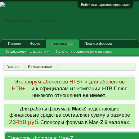
Войти или зарегистрироваться
Главная
Форум
Правила форума
Пользователи
Выдающиеся пользователи
Зарегистрированные пользователи
Сейчас на форуме
Недавняя активность
Главная
Пользователи
Новые сообщения профиля
Это форум абонентов НТВ+ и для абонентов
НТВ+...
и к официалам из компании НТВ Плюс
никакого отношения
не имеет
.
Для работы форума в
Мае-
Z
недостающие
финансовые средства составляют сумму в размере
26450 руб
. Cпонсоры форума в Мае-
Z
6 человек.
Спонсоры форума в Мае-
Z