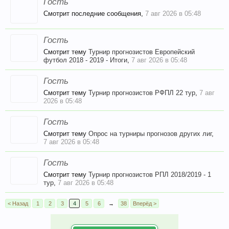
Гость
Смотрит последние сообщения,
7 авг 2026 в 05:48
Гость
Смотрит тему
Турнир прогнозистов Европейский
футбол 2018 - 2019 - Итоги
,
7 авг 2026 в 05:48
Гость
Смотрит тему
Турнир прогнозистов РФПЛ 22 тур
,
7 авг
2026 в 05:48
Гость
Смотрит тему
Опрос на турниры прогнозов других лиг
,
7 авг 2026 в 05:48
Гость
Смотрит тему
Турнир прогнозистов РПЛ 2018/2019 - 1
тур
,
7 авг 2026 в 05:48
< Назад
1
2
3
4
5
6
→
38
Вперёд >