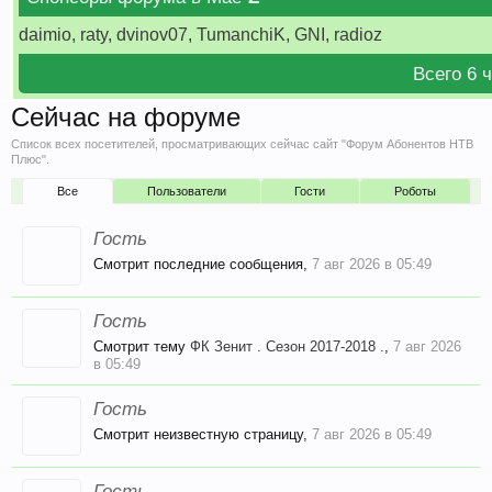
daimio, raty, dvinov07, TumanchiK, GNI, radioz
Всего 6 
Сейчас на форуме
Список всех посетителей, просматривающих сейчас сайт "Форум Абонентов НТВ
Плюс".
Все
Пользователи
Гости
Роботы
Гость
Смотрит последние сообщения,
7 авг 2026 в 05:49
Гость
Смотрит тему
ФК Зенит . Сезон 2017-2018 .
,
7 авг 2026
в 05:49
Гость
Смотрит неизвестную страницу,
7 авг 2026 в 05:49
Гость