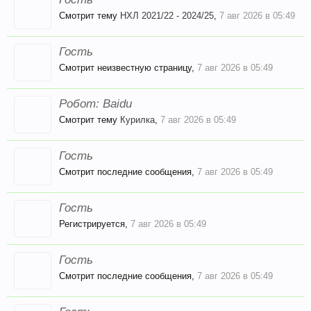
Смотрит тему
НХЛ 2021/22 - 2024/25
,
7 авг 2026 в 05:49
Гость
Смотрит неизвестную страницу,
7 авг 2026 в 05:49
Робот:
Baidu
Смотрит тему
Курилка
,
7 авг 2026 в 05:49
Гость
Смотрит последние сообщения,
7 авг 2026 в 05:49
Гость
Регистрируется,
7 авг 2026 в 05:49
Гость
Смотрит последние сообщения,
7 авг 2026 в 05:49