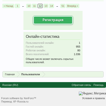
< Назад
1
←
10
11
12
13
14
→
51
Вперёд >
Регистрация
Онлайн-статистика
Пользователей онлайн:
1
Гостей онлайн:
955
Роботов онлайн:
80
Всего посетителей:
1.036
Общее число может включать скрытых
пользователей.
Главная
Пользователи
Russian (RU)
Обратная связь
Помощь
Forum software by XenForo™
Условия и правила
Перевод:
XF-Russia.ru