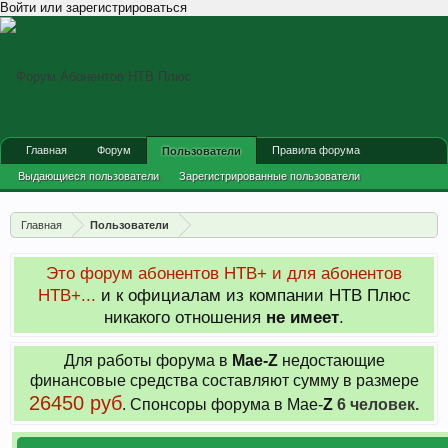
Войти или зарегистрироваться
Главная
Форум
Правила форума
Пользователи
Выдающиеся пользователи
Зарегистрированные пользователи
Сейчас на форуме
Недавняя активность
Главная
Пользователи
Новые сообщения профиля
Это форум абонентов НТВ+ и для абонентов
НТВ+...
и к официалам из компании НТВ Плюс
никакого отношения
не имеет
.
Для работы форума в
Мае-
Z
недостающие
финансовые средства составляют сумму в размере
26450 руб
. Cпонсоры форума в Мае-
Z
6 человек.