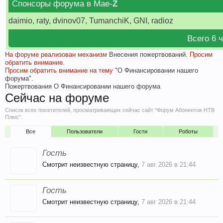
Спонсоры форума в Мае-
Z
daimio, raty, dvinov07, TumanchiK, GNI, radioz
Всего 6 
На форуме реализован механизм
Внесения пожертвований.
Просим
обратить внимание.
Просим обратить внимание на тему
"О Финансировании нашего
форума".
Пожертвования
О Финансировании нашего форума
Сейчас на форуме
Список всех посетителей, просматривающих сейчас сайт "Форум Абонентов НТВ
Плюс".
Все
Пользователи
Гости
Роботы
Гость
Смотрит неизвестную страницу,
7 авг 2026 в 21:44
Гость
Смотрит неизвестную страницу,
7 авг 2026 в 21:44