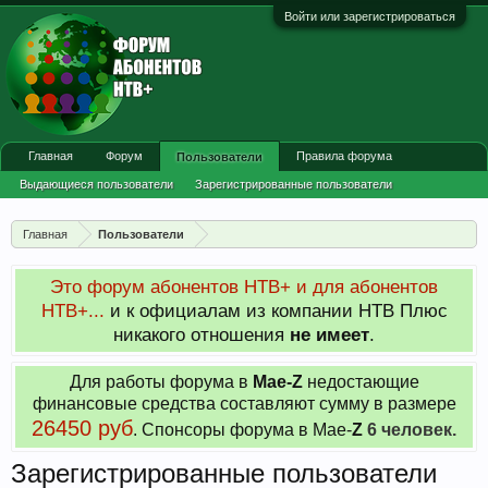
Войти или зарегистрироваться
Главная
Форум
Правила форума
Пользователи
Выдающиеся пользователи
Зарегистрированные пользователи
Сейчас на форуме
Недавняя активность
Главная
Пользователи
Новые сообщения профиля
Это форум абонентов НТВ+ и для абонентов
НТВ+...
и к официалам из компании НТВ Плюс
никакого отношения
не имеет
.
Для работы форума в
Мае-
Z
недостающие
финансовые средства составляют сумму в размере
26450 руб
. Cпонсоры форума в Мае-
Z
6 человек.
Зарегистрированные пользователи