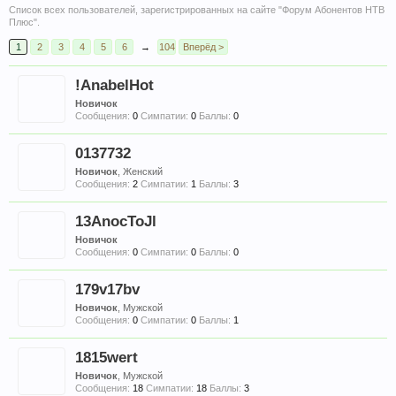
Список всех пользователей, зарегистрированных на сайте "Форум Абонентов НТВ
Плюс".
1
2
3
4
5
6
→
104
Вперёд >
!AnabelHot
Новичок
Сообщения:
0
Симпатии:
0
Баллы:
0
0137732
Новичок
, Женский
Сообщения:
2
Симпатии:
1
Баллы:
3
13AnocToJl
Новичок
Сообщения:
0
Симпатии:
0
Баллы:
0
179v17bv
Новичок
, Мужской
Сообщения:
0
Симпатии:
0
Баллы:
1
1815wert
Новичок
, Мужской
Сообщения:
18
Симпатии:
18
Баллы:
3