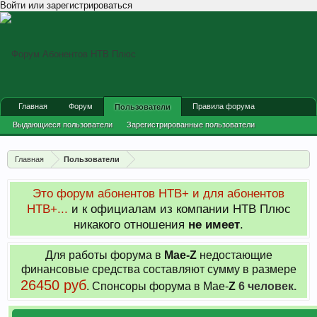
Войти или зарегистрироваться
Главная
Форум
Правила форума
Пользователи
Выдающиеся пользователи
Зарегистрированные пользователи
Сейчас на форуме
Недавняя активность
Главная
Пользователи
Новые сообщения профиля
Это форум абонентов НТВ+ и для абонентов
НТВ+...
и к официалам из компании НТВ Плюс
никакого отношения
не имеет
.
Для работы форума в
Мае-
Z
недостающие
финансовые средства составляют сумму в размере
26450 руб
. Cпонсоры форума в Мае-
Z
6 человек.