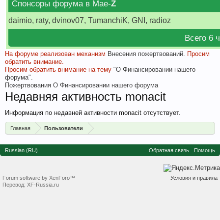
Спонсоры форума в Мае-
Z
daimio, raty, dvinov07, TumanchiK, GNI, radioz
Всего 6 
На форуме реализован механизм
Внесения пожертвований.
Просим
обратить внимание.
Просим обратить внимание на тему
"О Финансировании нашего
форума".
Пожертвования
О Финансировании нашего форума
Недавняя активность monacit
Информация по недавней активности monacit отсутствует.
Главная
Пользователи
Russian (RU)
Обратная связь
Помощь
Forum software by XenForo™
Условия и правила
Перевод:
XF-Russia.ru