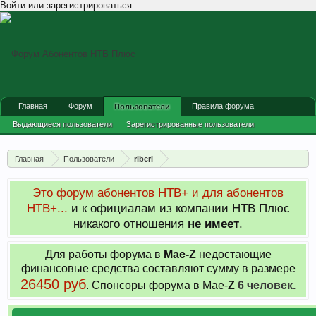
Войти или зарегистрироваться
Главная
Форум
Правила форума
Пользователи
Выдающиеся пользователи
Зарегистрированные пользователи
Сейчас на форуме
Недавняя активность
Главная
Пользователи
riberi
Новые сообщения профиля
Это форум абонентов НТВ+ и для абонентов
НТВ+...
и к официалам из компании НТВ Плюс
никакого отношения
не имеет
.
Для работы форума в
Мае-
Z
недостающие
финансовые средства составляют сумму в размере
26450 руб
. Cпонсоры форума в Мае-
Z
6 человек.