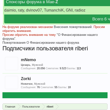
Спонсоры форума в Мае-
Z
daimio, raty, dvinov07, TumanchiK, GNI, radioz
Всего 6 
На форуме реализован механизм
Внесения пожертвований.
Просим
обратить внимание.
Просим обратить внимание на тему
"О Финансировании нашего
форума".
Пожертвования
О Финансировании нашего форума
Подписчики пользователя riberi
mNemo
Цезарь
, Мужской
Сообщения:
20.056
Симпатии:
9.523
Баллы:
113
Zorki
Новичок
, Мужской
Сообщения:
76
Симпатии:
55
Баллы:
18
Главная
Пользователи
riberi