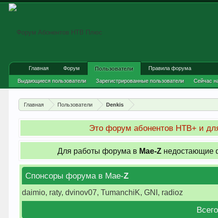
Главная
Форум
Правила форума
Пользователи
Выдающиеся пользователи
Зарегистрированные пользователи
Сейчас н
Главная
Пользователи
Denkis
Это форум абонентов НТВ+ и для
Для работы форума в
Мае-
Z
недостающие ф
Спонсоры форума в Мае-
Z
daimio, raty, dvinov07, TumanchiK, GNI, radioz
Всего