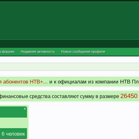
а форуме
Недавняя активность
Новые сообщения профиля
 абонентов НТВ+...
и к официалам из компании НТВ Пл
26450
инансовые средства составляют сумму в размере
×
 6 человек