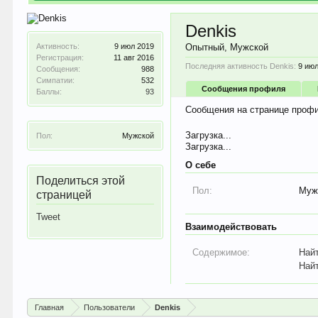
Denkis
Активность:
9 июл 2019
Опытный
, Мужской
Регистрация:
11 авг 2016
Последняя активность Denkis:
9 ию
Сообщения:
988
Симпатии:
532
Сообщения профиля
Баллы:
93
Сообщения на странице профи
Загрузка...
Пол:
Мужской
Загрузка...
О себе
Поделиться этой
Пол:
Муж
страницей
Tweet
Взаимодействовать
Содержимое:
Най
Най
Главная
Пользователи
Denkis