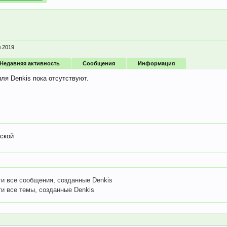
л 2019
Недавняя активность
Сообщения
Информация
ля Denkis пока отсутствуют.
ской
ти все сообщения, созданные Denkis
ти все темы, созданные Denkis