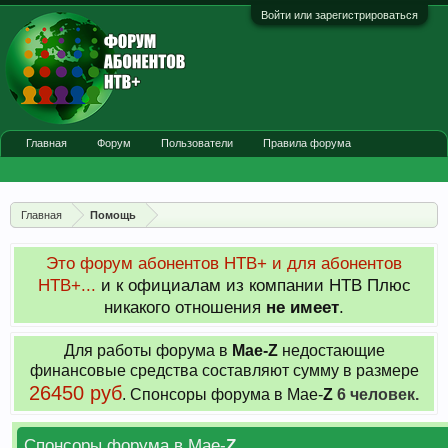
Войти или зарегистрироваться
Главная
Форум
Пользователи
Правила форума
Главная
Помощь
Это форум абонентов НТВ+ и для абонентов
НТВ+...
и к официалам из компании НТВ Плюс
никакого отношения
не имеет
.
Для работы форума в
Мае-
Z
недостающие
финансовые средства составляют сумму в размере
26450 руб
. Cпонсоры форума в Мае-
Z
6 человек.
Спонсоры форума в Мае-
Z