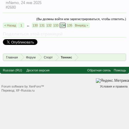
mNemo
,
24 янв 2025
#2680
(Вы должны войти или зарегистрироваться, чтобы ответить.)
< Назад
1
←
130
131
132
133
134
135
Вперёд >
Поделиться этой страницей
Главная
Форум
Спорт
Теннис
Russian (RU)
Десктоп версия
Обратная связь
Помощь
Forum software by XenForo™
Условия и правила
Перевод:
XF-Russia.ru