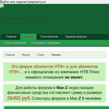
Войти или зарегистрироваться
Главная
Пользователи
Правила форума
Форум
Поиск сообщений
Последние сообщения
Главная
Форум
Спорт
Теннис
Это форум абонентов НТВ+ и для абонентов
НТВ+...
и к официалам из компании НТВ Плюс
никакого отношения
не имеет
.
Для работы форума в
Мае-
Z
недостающие
финансовые средства составляют сумму в размере
26450 руб
. Cпонсоры форума в Мае-
Z
6 человек.