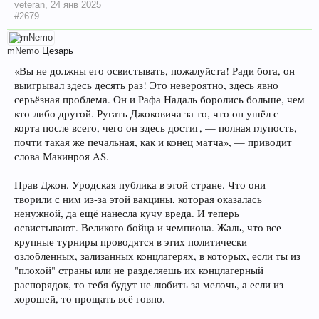
veteran
,
24 янв 2025
#2679
mNemo
Цезарь
«Вы не должны его освистывать, пожалуйста! Ради бога, он
выигрывал здесь десять раз! Это невероятно, здесь явно
серьёзная проблема. Он и Рафа Надаль боролись больше, чем
кто-либо другой. Ругать Джоковича за то, что он ушёл с
корта после всего, чего он здесь достиг, — полная глупость,
почти такая же печальная, как и конец матча», — приводит
слова Макинроя AS.
Прав Джон. Уродская публика в этой стране. Что они
творили с ним из-за этой вакцины, которая оказалась
ненужной, да ещё нанесла кучу вреда. И теперь
освистывают. Великого бойца и чемпиона. Жаль, что все
крупные турниры проводятся в этих политически
озлобленных, зализанных концлагерях, в которых, если ты из
"плохой" страны или не разделяешь их концлагерный
распорядок, то тебя будут не любить за мелочь, а если из
хорошей, то прощать всё говно.