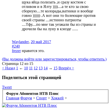
щука яйца полизать ,и сразу костюм с
отливом и в Ялту ))))....а те кто за свою
сборную....те колорады,ватники и вообще
говно )))))) .А вот они то болеющие против
своей страны ....истинно патриоты
....Тфу....по мне так уезжали бы из страны и
дрочили бы на луну в кэнэде ......
Waylander
,
20 май 2017
#240
frezer
нравится это.
(Вы должны войти или зарегистрироваться, чтобы ответить.)
Страница 12 из 15
< Назад
1
←
10
11
12
13
14
→
15
Вперёд >
Поделиться этой страницей
Tweet
Форум Абонентов НТВ Плюс
Главная
Форум
>
Спорт
>
Хоккей
>