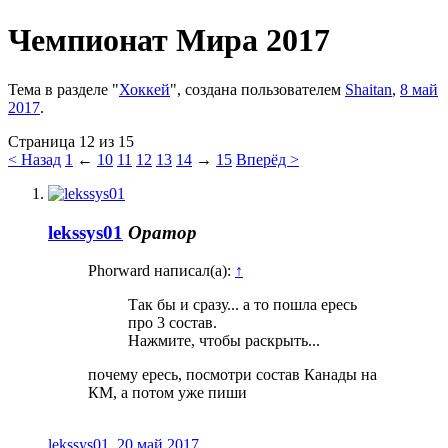
Чемпионат Мира 2017
Тема в разделе "
Хоккей
", создана пользователем
Shaitan
,
8 май
2017
.
Страница 12 из 15
< Назад
1
←
10
11
12
13
14
→
15
Вперёд >
lekssys01
Оратор
Phorward написал(а):
↑
Так бы и сразу... а то пошла ересь
про 3 состав.
Нажмите, чтобы раскрыть...
почему ересь, посмотри состав Канады на
КМ, а потом уже пиши
lekssys01
,
20 май 2017