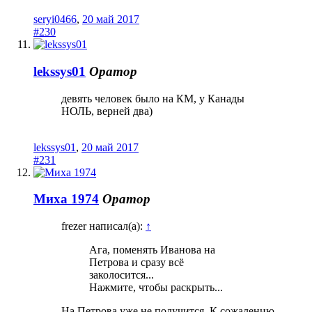
seryi0466
,
20 май 2017
#230
lekssys01
Оратор
девять человек было на КМ, у Канады
НОЛЬ, верней два)
lekssys01
,
20 май 2017
#231
Миха 1974
Оратор
frezer написал(а):
↑
Ага, поменять Иванова на
Петрова и сразу всё
заколосится...
Нажмите, чтобы раскрыть...
На Петрова уже не получится. К сожалению.