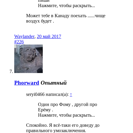
пиши
Нажмите, чтобы раскрыть...
Может тебе в Канаду поехать ......чище
воздух будет .
Waylander
,
20 май 2017
#226
Phorward
Опытный
seryi0466 написал(а):
↑
Один про Фому , другой про
Ерёму .
Нажмите, чтобы раскрыть...
Спокойно. Я всё-таки его доведу до
правильного умозаключения.