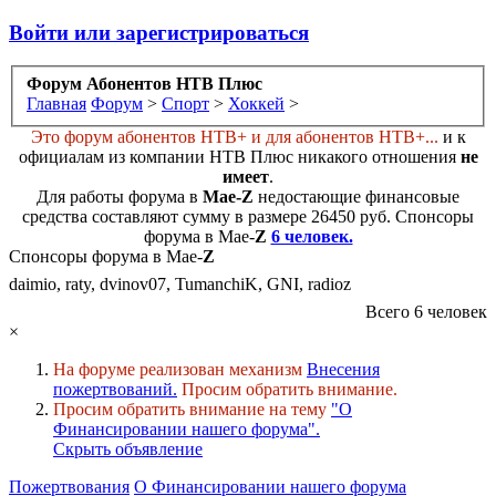
Войти или зарегистрироваться
Форум Абонентов НТВ Плюс
Главная
Форум
>
Спорт
>
Хоккей
>
Это форум абонентов НТВ+ и для абонентов НТВ+...
и к
официалам из компании НТВ Плюс никакого отношения
не
имеет
.
Для работы форума в
Мае-
Z
недостающие финансовые
средства составляют сумму в размере
26450 руб
. Cпонсоры
форума в Мае-
Z
6 человек.
Спонсоры форума в Мае-
Z
daimio, raty, dvinov07, TumanchiK, GNI, radioz
Всего 6 человек
×
На форуме реализован механизм
Внесения
пожертвований.
Просим обратить внимание.
Просим обратить внимание на тему
"О
Финансировании нашего форума".
Скрыть объявление
Пожертвования
О Финансировании нашего форума