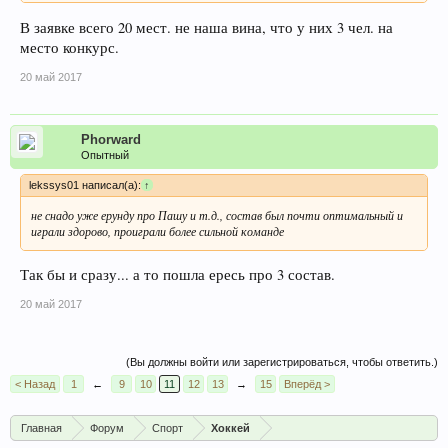
В заявке всего 20 мест. не наша вина, что у них 3 чел. на
место конкурс.
20 май 2017
Phorward
Опытный
lekssys01 написал(а):
↑
не снадо уже ерунду про Пашу и т.д., состав был почти оптимальный и
играли здорово, проиграли более сильной команде
Так бы и сразу... а то пошла ересь про 3 состав.
20 май 2017
(Вы должны войти или зарегистрироваться, чтобы ответить.)
< Назад
1
←
9
10
11
12
13
→
15
Вперёд >
Главная
Форум
Спорт
Хоккей