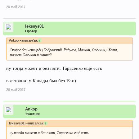
20 май 2017
lekssys01
Оратор
Ankop написал(а):
↑
Скорее без четырёх (Бобровский, Радулов, Малкин, Овечкин). Хотя,
может Овечкин и лишний.
ну тогда может и без пяти, Тарасенко ещё есть
вот только у Канады был без 19-и)
20 май 2017
Ankop
Участник
lekssys01 написал(а):
↑
ну тогда может и без пяти, Тарасенко ещё есть