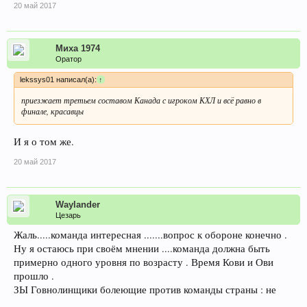
20 май 2017
Миха 1974
Оратор
lekssys01 написал(а):
↑
приезжает третьем составом Канада с игроком КХЛ и всё равно в
финале, красавцы
И я о том же.
20 май 2017
Waylander
Цезарь
Жаль.....команда интересная .......вопрос к обороне конечно .
Ну я остаюсь при своём мнении ....команда должна быть
примерно одного уровня по возрасту . Время Кови и Ови
прошло .
ЗЫ Говнолинщики болеющие против команды страны : не