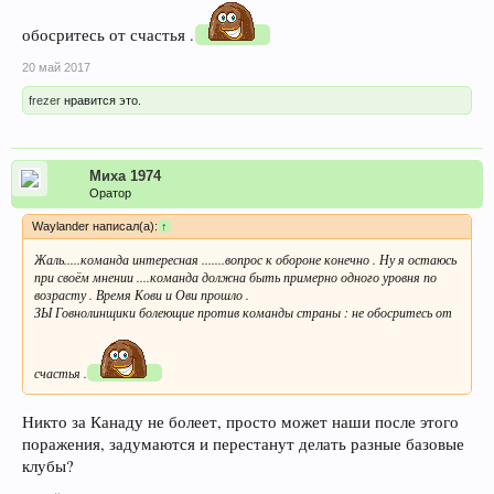
обосритесь от счастья .
20 май 2017
frezer
нравится это.
Миха 1974
Оратор
Waylander написал(а):
↑
Жаль.....команда интересная .......вопрос к обороне конечно . Ну я остаюсь
при своём мнении ....команда должна быть примерно одного уровня по
возрасту . Время Кови и Ови прошло .
ЗЫ Говнолинщики болеющие против команды страны : не обосритесь от
счастья .
Никто за Канаду не болеет, просто может наши после этого
поражения, задумаются и перестанут делать разные базовые
клубы?