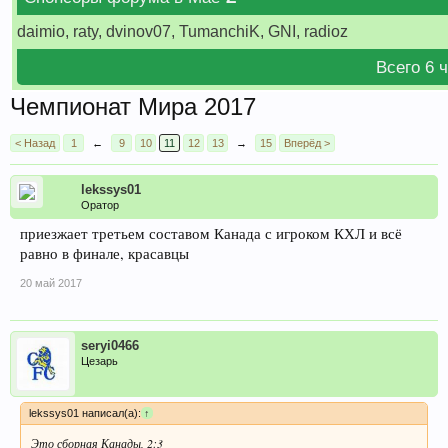
daimio, raty, dvinov07, TumanchiK, GNI, radioz
Всего 6 
Чемпионат Мира 2017
< Назад
1
←
9
10
11
12
13
→
15
Вперёд >
lekssys01
Оратор
приезжает третьем составом Канада с игроком КХЛ и всё
равно в финале, красавцы
20 май 2017
seryi0466
Цезарь
lekssys01 написал(а):
↑
Это сборная Канады, 2:3