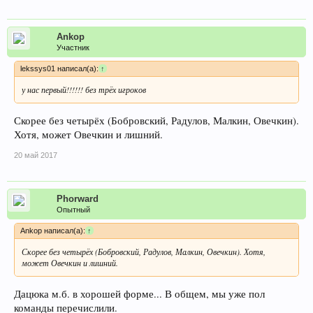
Ankop
Участник
lekssys01 написал(а):
↑
у нас первый!!!!!! без трёх игроков
Скорее без четырёх (Бобровский, Радулов, Малкин, Овечкин).
Хотя, может Овечкин и лишний.
20 май 2017
Phorward
Опытный
Ankop написал(а):
↑
Скорее без четырёх (Бобровский, Радулов, Малкин, Овечкин). Хотя,
может Овечкин и лишний.
Дацюка м.б. в хорошей форме... В общем, мы уже пол
команды перечислили.