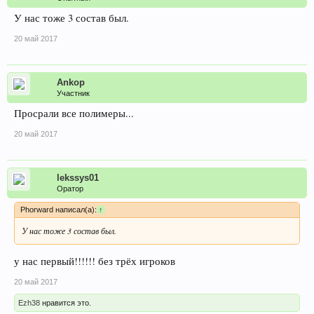
У нас тоже 3 состав был.
20 май 2017
Ankop
Участник
Просрали все полимеры...
20 май 2017
lekssys01
Оратор
Phorward написал(а):
↑
У нас тоже 3 состав был.
у нас первый!!!!!! без трёх игроков
20 май 2017
Ezh38
нравится это.