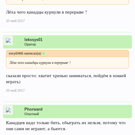
Лёха чего канадцы курнули в перерыве ?
20 май 2017
lekssys01
Оратор
seryi0466 написал(а):
↑
Лёха чего канадцы курнули в перерыве ?
сказали просто: хватит хренью заниматься, пойдём в хоккей
играть)
20 май 2017
Phorward
Опытный
Канадцев надо только бить, обыграть их нельзя, потому что
они сами не играют, а бьются.