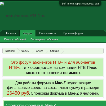
Войти или зарегистрироваться
Главная
Пользователи
Правила форума
Форум
Поиск сообщений
Последние сообщения
Главная
Форум
Спорт
Хоккей
Это форум абонентов НТВ+ и для абонентов
НТВ+...
и к официалам из компании НТВ Плюс
никакого отношения
не имеет
.
Для работы форума в
Мае-
Z
недостающие
финансовые средства составляют сумму в размере
26450 руб
. Cпонсоры форума в Мае-
Z
6 человек.
Спонсоры форума в Мае-
Z