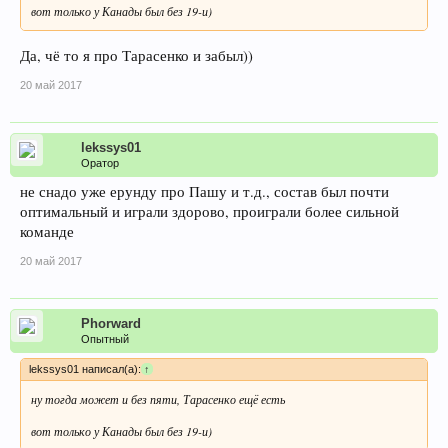
вот только у Канады был без 19-и)
Да, чё то я про Тарасенко и забыл))
20 май 2017
lekssys01
Оратор
не снадо уже ерунду про Пашу и т.д., состав был почти
оптимальный и играли здорово, проиграли более сильной
команде
20 май 2017
Phorward
Опытный
lekssys01 написал(а):
↑
ну тогда может и без пяти, Тарасенко ещё есть
вот только у Канады был без 19-и)