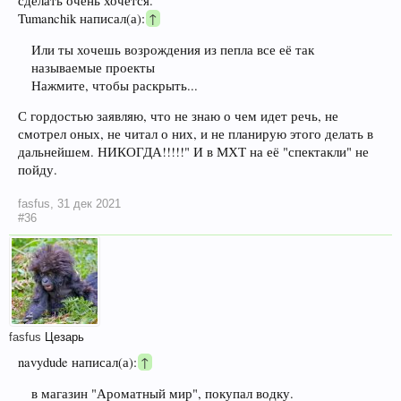
сделать очень хочется.
Tumanchik написал(а):
↑
Или ты хочешь возрождения из пепла все её так
называемые проекты
Нажмите, чтобы раскрыть...
С гордостью заявляю, что не знаю о чем идет речь, не
смотрел оных, не читал о них, и не планирую этого делать в
дальнейшем. НИКОГДА!!!!!" И в МХТ на её "спектакли" не
пойду.
fasfus
,
31 дек 2021
#36
fasfus
Цезарь
navydude написал(а):
↑
в магазин "Ароматный мир", покупал водку.