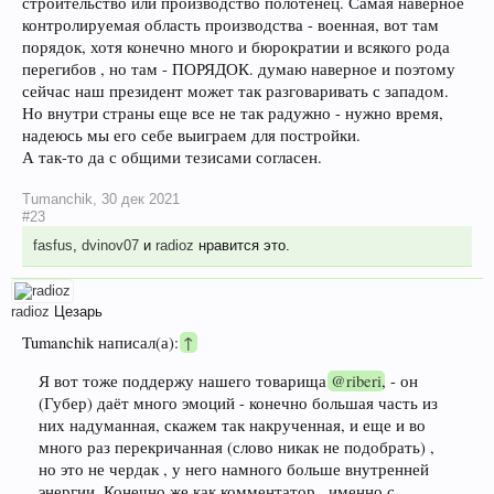
строительство или производство полотенец. Самая наверное
контролируемая область производства - военная, вот там
порядок, хотя конечно много и бюрократии и всякого рода
перегибов , но там - ПОРЯДОК. думаю наверное и поэтому
сейчас наш президент может так разговаривать с западом.
Но внутри страны еще все не так радужно - нужно время,
надеюсь мы его себе выиграем для постройки.
А так-то да с общими тезисами согласен.
Tumanchik
,
30 дек 2021
#23
fasfus
,
dvinov07
и
radioz
нравится это.
radioz
Цезарь
Tumanchik написал(а):
↑
Я вот тоже поддержу нашего товарища
@riberi
, - он
(Губер) даёт много эмоций - конечно большая часть из
них надуманная, скажем так накрученная, и еще и во
много раз перекричанная (слово никак не подобрать) ,
но это не чердак , у него намного больше внутренней
энергии. Конечно же как комментатор , именно с