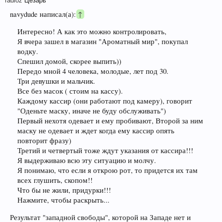
radioz
Цезарь
navydude написал(а):
↑
Интересно! А как это можно контролировать,
Я вчера зашел в магазин "Ароматный мир", покупал
водку.
Спешил домой, скорее выпить))
Передо мной 4 человека, молодые, лет под 30.
Три девушки и мальчик.
Все без масок ( стоим на кассу).
Каждому кассир (они работают под камеру), говорит
"Оденьте маску, иначе не буду обслуживать")
Первый нехотя одевает и ему пробивают, Второй за ним
маску не одевает и ждет когда ему кассир опять
повторит фразу)
Третий и четвертый тоже ждут указания от кассира!!!
Я выдерживаю всю эту ситуацию и молчу.
Я понимаю, что если я открою рот, то придется их там
всех глушить, скопом!!
Что бы не жили, придурки!!!
Нажмите, чтобы раскрыть...
Результат "западной свободы", которой на Западе нет и