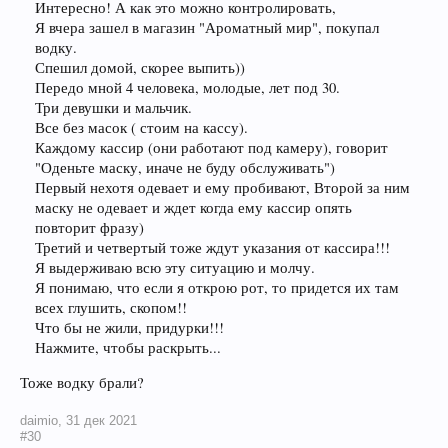
Интересно! А как это можно контролировать,
Я вчера зашел в магазин "Ароматный мир", покупал
водку.
Спешил домой, скорее выпить))
Передо мной 4 человека, молодые, лет под 30.
Три девушки и мальчик.
Все без масок ( стоим на кассу).
Каждому кассир (они работают под камеру), говорит
"Оденьте маску, иначе не буду обслуживать")
Первый нехотя одевает и ему пробивают, Второй за ним
маску не одевает и ждет когда ему кассир опять
повторит фразу)
Третий и четвертый тоже ждут указания от кассира!!!
Я выдерживаю всю эту ситуацию и молчу.
Я понимаю, что если я открою рот, то придется их там
всех глушить, скопом!!
Что бы не жили, придурки!!!
Нажмите, чтобы раскрыть...
Тоже водку брали?
daimio
,
31 дек 2021
#30