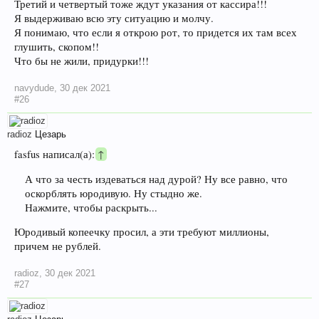
Третий и четвертый тоже ждут указания от кассира!!!
Я выдерживаю всю эту ситуацию и молчу.
Я понимаю, что если я открою рот, то придется их там всех
глушить, скопом!!
Что бы не жили, придурки!!!
navydude
,
30 дек 2021
#26
radioz
Цезарь
fasfus написал(а):
↑
А что за честь издеваться над дурой? Ну все равно, что
оскорблять юродивую. Ну стыдно же.
Нажмите, чтобы раскрыть...
Юродивый копеечку просил, а эти требуют миллионы,
причем не рублей.
radioz
,
30 дек 2021
#27