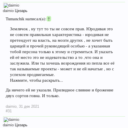
daimio
Цезарь
Tumanchik написал(а):
↑
Землячок , ну тут то ты не совсем прав. Юродивая это
не совсем правильная характеристика - юродивая не
претендует на власть, на мозги других , не хочет быть
царицей и прочей руководящей особью - а указанная
тобой персона только к этому и стремиться. И указать
ей её место это не издевательство а то ,что она и
заслужила. Или ты хочешь возрождения из пепла все её
так называемые проекты - может и не ей начатые , но с
успехом продвигаемые.
Нажмите, чтобы раскрыть...
Да ничего ей не указали. Прилюдное слияние и брожение
двух сортов говна. И только.
daimio
,
31 дек 2021
#31
daimio
Цезарь