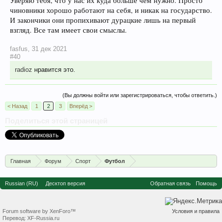
Уверяю тебя, что у нас их куда больше чем нужно. Просто
чиновники хорошо работают на себя, и никак на государство.
И закончики они пропихивают дурацкие лишь на первый
взгляд. Все там имеет свои смыслы.
fasfus
,
31 дек 2021
#40
radioz
нравится это.
(Вы должны войти или зарегистрироваться, чтобы ответить.)
< Назад
1
2
3
Вперёд >
Поделиться этой страницей
Главная
Форум
Спорт
Футбол
Russian (RU)
Десктоп версия
Обратная связь
Помощь
Forum software by XenForo™
Условия и правила
Перевод:
XF-Russia.ru