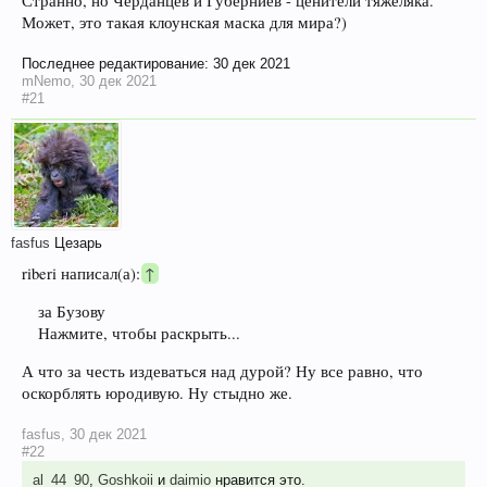
Странно, но Черданцев и Губерниев - ценители тяжеляка.
Может, это такая клоунская маска для мира?)
Последнее редактирование:
30 дек 2021
mNemo
,
30 дек 2021
#21
fasfus
Цезарь
riberi написал(а):
↑
за Бузову
Нажмите, чтобы раскрыть...
А что за честь издеваться над дурой? Ну все равно, что
оскорблять юродивую. Ну стыдно же.
fasfus
,
30 дек 2021
#22
al_44_90
,
Goshkoii
и
daimio
нравится это.