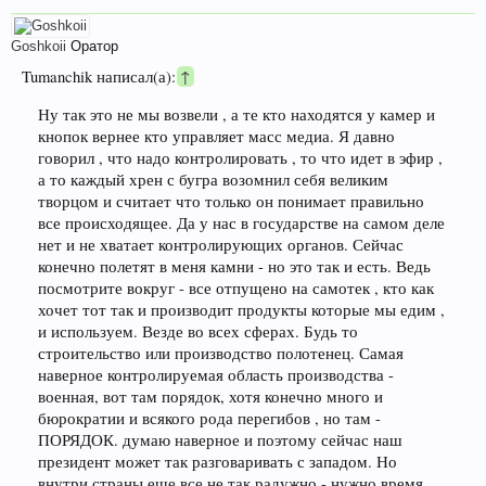
Goshkoii
Оратор
Tumanchik написал(а):
↑
Ну так это не мы возвели , а те кто находятся у камер и
кнопок вернее кто управляет масс медиа. Я давно
говорил , что надо контролировать , то что идет в эфир ,
а то каждый хрен с бугра возомнил себя великим
творцом и считает что только он понимает правильно
все происходящее. Да у нас в государстве на самом деле
нет и не хватает контролирующих органов. Сейчас
конечно полетят в меня камни - но это так и есть. Ведь
посмотрите вокруг - все отпущено на самотек , кто как
хочет тот так и производит продукты которые мы едим ,
и используем. Везде во всех сферах. Будь то
строительство или производство полотенец. Самая
наверное контролируемая область производства -
военная, вот там порядок, хотя конечно много и
бюрократии и всякого рода перегибов , но там -
ПОРЯДОК. думаю наверное и поэтому сейчас наш
президент может так разговаривать с западом. Но
внутри страны еще все не так радужно - нужно время,