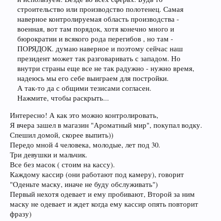
строительство или производство полотенец. Самая
наверное контролируемая область производства -
военная, вот там порядок, хотя конечно много и
бюрократии и всякого рода перегибов , но там -
ПОРЯДОК. думаю наверное и поэтому сейчас наш
президент может так разговаривать с западом. Но
внутри страны еще все не так радужно - нужно время,
надеюсь мы его себе выиграем для постройки.
А так-то да с общими тезисами согласен.
Нажмите, чтобы раскрыть...
Интересно! А как это можно контролировать,
Я вчера зашел в магазин "Ароматный мир", покупал водку.
Спешил домой, скорее выпить))
Передо мной 4 человека, молодые, лет под 30.
Три девушки и мальчик.
Все без масок ( стоим на кассу).
Каждому кассир (они работают под камеру), говорит
"Оденьте маску, иначе не буду обслуживать")
Первый нехотя одевает и ему пробивают, Второй за ним
маску не одевает и ждет когда ему кассир опять повторит
фразу)