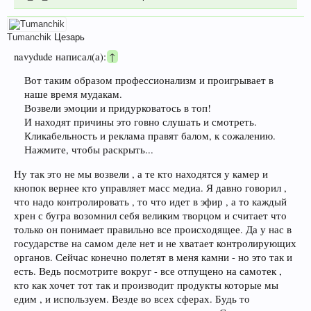
Tumanchik
Цезарь
navydude написал(а):
↑
Вот таким образом профессионализм и проигрывает в
наше время мудакам.
Возвели эмоции и придурковатось в топ!
И находят причины это говно слушать и смотреть.
Кликабельность и реклама правят балом, к сожалению.
Нажмите, чтобы раскрыть...
Ну так это не мы возвели , а те кто находятся у камер и
кнопок вернее кто управляет масс медиа. Я давно говорил ,
что надо контролировать , то что идет в эфир , а то каждый
хрен с бугра возомнил себя великим творцом и считает что
только он понимает правильно все происходящее. Да у нас в
государстве на самом деле нет и не хватает контролирующих
органов. Сейчас конечно полетят в меня камни - но это так и
есть. Ведь посмотрите вокруг - все отпущено на самотек ,
кто как хочет тот так и производит продукты которые мы
едим , и используем. Везде во всех сферах. Будь то