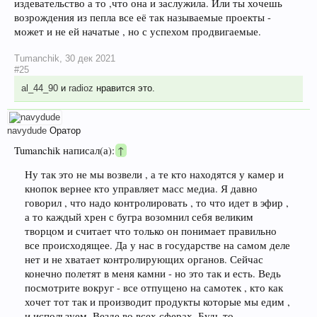
издевательство а то ,что она и заслужила. Или ты хочешь
возрождения из пепла все её так называемые проекты -
может и не ей начатые , но с успехом продвигаемые.
Tumanchik
,
30 дек 2021
#25
al_44_90
и
radioz
нравится это.
navydude
Оратор
Tumanchik написал(а):
↑
Ну так это не мы возвели , а те кто находятся у камер и
кнопок вернее кто управляет масс медиа. Я давно
говорил , что надо контролировать , то что идет в эфир ,
а то каждый хрен с бугра возомнил себя великим
творцом и считает что только он понимает правильно
все происходящее. Да у нас в государстве на самом деле
нет и не хватает контролирующих органов. Сейчас
конечно полетят в меня камни - но это так и есть. Ведь
посмотрите вокруг - все отпущено на самотек , кто как
хочет тот так и производит продукты которые мы едим ,
и используем. Везде во всех сферах. Будь то