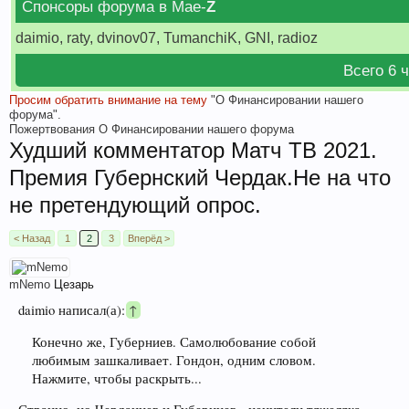
Спонсоры форума в Мае-
Z
daimio, raty, dvinov07, TumanchiK, GNI, radioz
Всего 6 
Просим обратить внимание на тему
"О Финансировании нашего
Н
форума".
о
Пожертвования
О Финансировании нашего форума
Худший комментатор Матч ТВ 2021.
Премия Губернский Чердак.Не на что
не претендующий опрос.
< Назад
1
2
3
Вперёд >
mNemo
Цезарь
daimio написал(а):
↑
Конечно же, Губерниев. Самолюбование собой
любимым зашкаливает. Гондон, одним словом.
Нажмите, чтобы раскрыть...