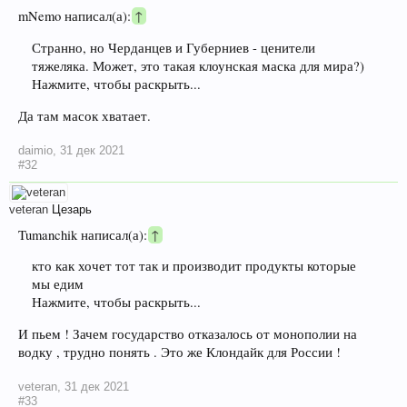
mNemo написал(а):
↑
Странно, но Черданцев и Губерниев - ценители
тяжеляка. Может, это такая клоунская маска для мира?)
Нажмите, чтобы раскрыть...
Да там масок хватает.
daimio
,
31 дек 2021
#32
veteran
Цезарь
Tumanchik написал(а):
↑
кто как хочет тот так и производит продукты которые
мы едим
Нажмите, чтобы раскрыть...
И пьем ! Зачем государство отказалось от монополии на
водку , трудно понять . Это же Клондайк для России !
veteran
,
31 дек 2021
#33