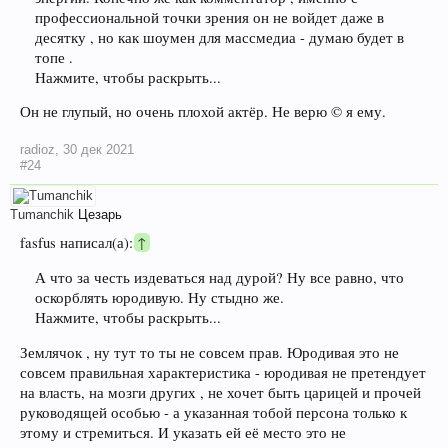
профессиональной точки зрения он не войдет даже в
десятку , но как шоумен для массмедиа - думаю будет в
топе .
Нажмите, чтобы раскрыть...
Он не глупый, но очень плохой актёр. Не верю © я ему.
radioz
,
30 дек 2021
#24
Tumanchik
Цезарь
fasfus написал(а):
↑
А что за честь издеваться над дурой? Ну все равно, что
оскорблять юродивую. Ну стыдно же.
Нажмите, чтобы раскрыть...
Землячок , ну тут то ты не совсем прав. Юродивая это не
совсем правильная характеристика - юродивая не претендует
на власть, на мозги других , не хочет быть царицей и прочей
руководящей особью - а указанная тобой персона только к
этому и стремиться. И указать ей её место это не