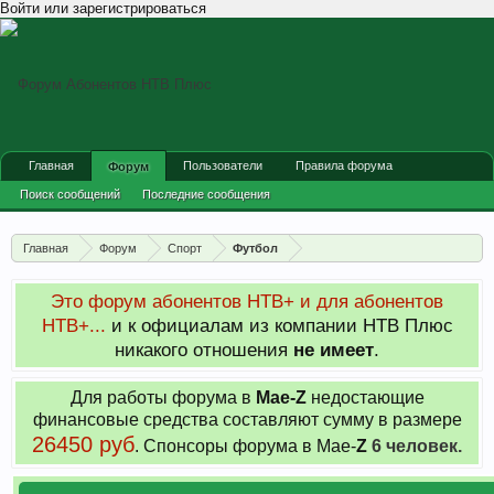
Войти или зарегистрироваться
Главная
Пользователи
Правила форума
Форум
Поиск сообщений
Последние сообщения
Главная
Форум
Спорт
Футбол
Это форум абонентов НТВ+ и для абонентов
НТВ+...
и к официалам из компании НТВ Плюс
никакого отношения
не имеет
.
Для работы форума в
Мае-
Z
недостающие
финансовые средства составляют сумму в размере
26450 руб
. Cпонсоры форума в Мае-
Z
6 человек.