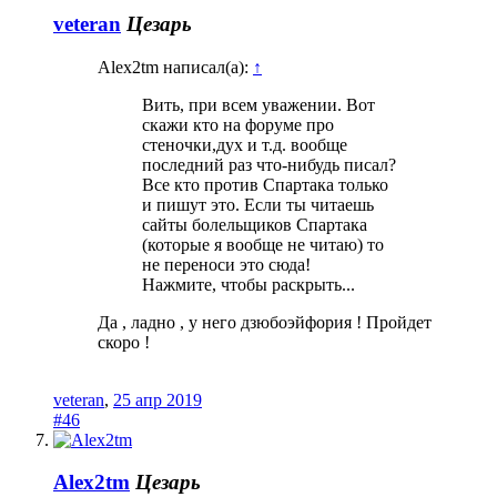
veteran
Цезарь
Alex2tm написал(а):
↑
Вить, при всем уважении. Вот
скажи кто на форуме про
стеночки,дух и т.д. вообще
последний раз что-нибудь писал?
Все кто против Спартака только
и пишут это. Если ты читаешь
сайты болельщиков Спартака
(которые я вообще не читаю) то
не переноси это сюда!
Нажмите, чтобы раскрыть...
Да , ладно , у него дзюбоэйфория ! Пройдет
скоро !
veteran
,
25 апр 2019
#46
Alex2tm
Цезарь