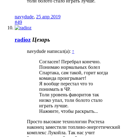
толи болото стало играть лучше.
navydude
,
25 апр 2019
#49
radioz
Цезарь
navydude написал(а):
↑
Согласен! Перебрал конечно.
Понимаю нормальных болел
Спартака, сам такой, горит когда
команда проигрывает!
Я вообще перестал что то
понимать в ЧР.
Толи уровень фаворитов так
низко упал, толи болото стало
играть лучше.
Нажмите, чтобы раскрыть...
Просто высокие технологии Ростеха
наконец заместили топливо-энергетический
комплекс Лукойла. Так нас учит