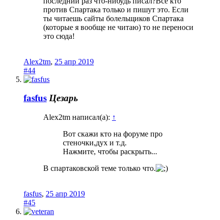
последний раз что-нибудь писал?Все кто
против Спартака только и пишут это. Если
ты читаешь сайты болельщиков Спартака
(которые я вообще не читаю) то не переноси
это сюда!
Alex2tm
,
25 апр 2019
#44
fasfus
Цезарь
Alex2tm написал(а):
↑
Вот скажи кто на форуме про
стеночки,дух и т.д.
Нажмите, чтобы раскрыть...
В спартаковской теме только что.
fasfus
,
25 апр 2019
#45