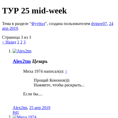
ТУР 25 mid-week
Тема в разделе "
Футбол
", создана пользователем
dvinov07
,
24
апр 2019
.
Страница 3 из 3
< Назад
1
2
3
Alex2tm
Цезарь
Миха 1974 написал(а):
↑
Прощай Кононов)))
Нажмите, чтобы раскрыть...
Если бы....
Alex2tm
,
25 апр 2019
#41