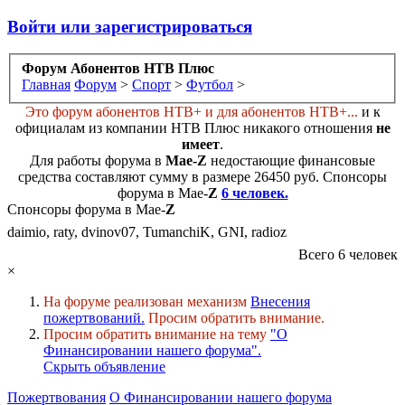
Войти или зарегистрироваться
Форум Абонентов НТВ Плюс
Главная
Форум
>
Спорт
>
Футбол
>
Это форум абонентов НТВ+ и для абонентов НТВ+...
и к
официалам из компании НТВ Плюс никакого отношения
не
имеет
.
Для работы форума в
Мае-
Z
недостающие финансовые
средства составляют сумму в размере
26450 руб
. Cпонсоры
форума в Мае-
Z
6 человек.
Спонсоры форума в Мае-
Z
daimio, raty, dvinov07, TumanchiK, GNI, radioz
Всего 6 человек
×
На форуме реализован механизм
Внесения
пожертвований.
Просим обратить внимание.
Просим обратить внимание на тему
"О
Финансировании нашего форума".
Скрыть объявление
Пожертвования
О Финансировании нашего форума