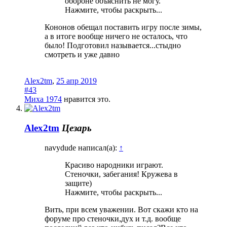
обороне объяснить не могу.
Нажмите, чтобы раскрыть...
Кононов обещал поставить игру после зимы,
а в итоге вообще ничего не осталось, что
было! Подготовил называется...стыдно
смотреть и уже давно
Alex2tm
,
25 апр 2019
#43
Миха 1974
нравится это.
Alex2tm
Цезарь
navydude написал(а):
↑
Красиво народники играют.
Стеночки, забегания! Кружева в
защите)
Нажмите, чтобы раскрыть...
Вить, при всем уважении. Вот скажи кто на
форуме про стеночки,дух и т.д. вообще