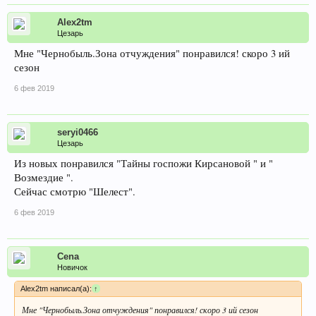
Alex2tm
Цезарь
Мне "Чернобыль.Зона отчуждения" понравился! скоро 3 ий
сезон
6 фев 2019
seryi0466
Цезарь
Из новых понравился "Тайны госпожи Кирсановой " и "
Возмездие ".
Сейчас смотрю "Шелест".
6 фев 2019
Cena
Новичок
Alex2tm написал(а):
↑
Мне "Чернобыль.Зона отчуждения" понравился! скоро 3 ий сезон