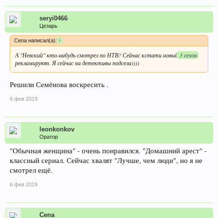
seryi0466
Цезарь
Cena написал(а):
↑
А "Невский" кто-нибудь смотрел по НТВ? Сейчас кстати новый
3 сезон
рекламируют. Я сейчас на детективы подсела))))
Решили Семёнова воскресить .
6 фев 2019
leonkonkov
Оратор
"Обычная женщина" - очень понравился. "Домашний арест" -
классный сериал. Сейчас хвалят "Лучше, чем люди", но я не
смотрел ещё.
6 фев 2019
Cena