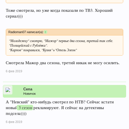
Тоже смотрела, но уже когда показали по ТВ3. Хороший
сериал)))
Radioman07 написал(а):
↑
"Молодежку" смотрю, "Мажор" первые два сезона, третий так себе.
"Полицейский с Рублёвки".
"Карпов" понравился, "Кухня"+"Отель Элеон"
Смотрела Мажор два сезона, третий никак не могу осилить.
6 фев 2019
Cena
Новичок
А "Невский" кто-нибудь смотрел по НТВ? Сейчас кстати
новый
3 сезон
рекламируют. Я сейчас на детективы
подсела))))
6 фев 2019