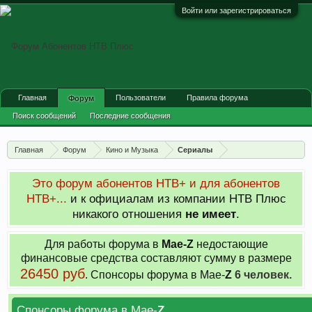
Войти или зарегистрироваться
Главная
Пользователи
Правила форума
Форум
Поиск сообщений
Последние сообщения
Главная
Форум
Кино и Музыка
Сериалы
Это форум абонентов НТВ+ и для абонентов
НТВ+...
и к официалам из компании НТВ Плюс
никакого отношения
не имеет
.
Для работы форума в
Мае-
Z
недостающие
финансовые средства составляют сумму в размере
26450 руб
. Cпонсоры форума в Мае-
Z
6 человек.
Спонсоры форума в Мае-
Z