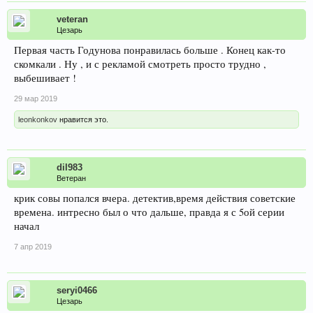
veteran
Цезарь
Первая часть Годунова понравилась больше . Конец как-то
скомкали . Ну , и с рекламой смотреть просто трудно ,
выбешивает !
29 мар 2019
leonkonkov
нравится это.
dil983
Ветеран
крик совы попался вчера. детектив,время действия советские
времена. интресно был о что дальше, правда я с 5ой серии
начал
7 апр 2019
seryi0466
Цезарь