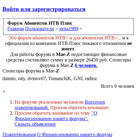
Войти или зарегистрироваться
Форум Абонентов НТВ Плюс
Главная
Пользователи
>
gena1989
>
Это форум абонентов НТВ+ и для абонентов НТВ+...
и к
официалам из компании НТВ Плюс никакого отношения
не
имеет
.
Для работы форума в
Мае-
Z
недостающие финансовые
средства составляют сумму в размере
26450 руб
. Cпонсоры
форума в Мае-
Z
6 человек.
Спонсоры форума в Мае-
Z
daimio, raty, dvinov07, TumanchiK, GNI, radioz
Всего 6 человек
×
На форуме реализован механизм
Внесения
пожертвований.
Просим обратить внимание.
Просим обратить внимание на тему
"О
Финансировании нашего форума".
Скрыть объявление
Пожертвования
О Финансировании нашего форума