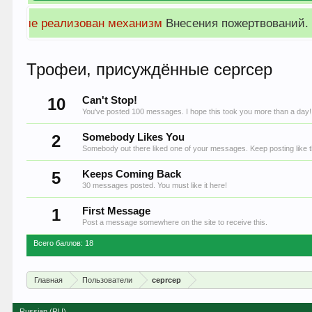
Просим обратить 
Трофеи, присуждённые ceprcep
10
Can't Stop!
You've posted 100 messages. I hope this took you more than a day!
2
Somebody Likes You
Somebody out there liked one of your messages. Keep posting like t
5
Keeps Coming Back
30 messages posted. You must like it here!
1
First Message
Post a message somewhere on the site to receive this.
Всего баллов: 18
Главная
Пользователи
ceprcep
Russian (RU)