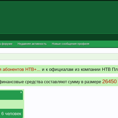
а форуме
Недавняя активность
Новые сообщения профиля
 абонентов НТВ+...
и к официалам из компании НТВ Пл
26450
инансовые средства составляют сумму в размере
×
 6 человек