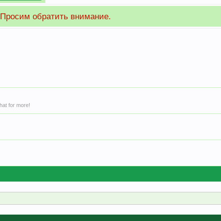
внимание на тему
"О Финансировании нашего форума".
hat for more!