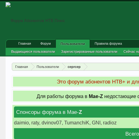
Главная
Форум
Правила форума
Пользователи
Выдающиеся пользователи
Зарегистрированные пользователи
Сейчас н
Главная
Пользователи
ceprcep
Это форум абонентов НТВ+ и для
Для работы форума в
Мае-
Z
недостающие ф
Спонсоры форума в Мае-
Z
daimio, raty, dvinov07, TumanchiK, GNI, radioz
Всего