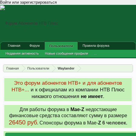
Войти или зарегистрироваться
Главная
Форум
Правила форума
Пользователи
Недавняя активность
Новые сообщения профиля
...
Главная
Пользователи
Waylander
Это форум абонентов НТВ+ и для абонентов
НТВ+...
и к официалам из компании НТВ Плюс
никакого отношения
не имеет
.
Для работы форума в
Мае-
Z
недостающие
финансовые средства составляют сумму в размере
26450 руб
. Cпонсоры форума в Мае-
Z
6 человек.