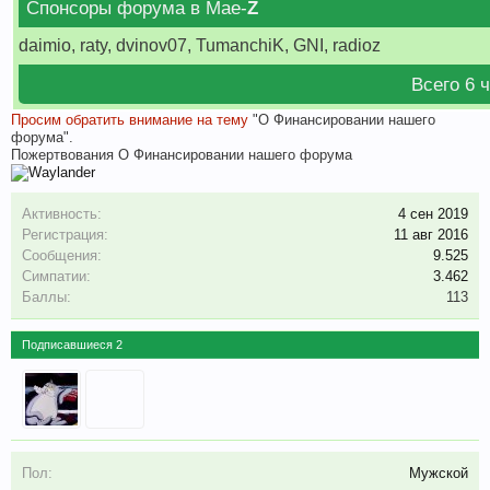
Спонсоры форума в Мае-
Z
daimio, raty, dvinov07, TumanchiK, GNI, radioz
Всего 6 
Просим обратить внимание на тему
"О Финансировании нашего
Н
форума".
о
Пожертвования
О Финансировании нашего форума
Активность:
4 сен 2019
Регистрация:
11 авг 2016
Сообщения:
9.525
Симпатии:
3.462
Баллы:
113
Подписавшиеся
2
Пол:
Мужской