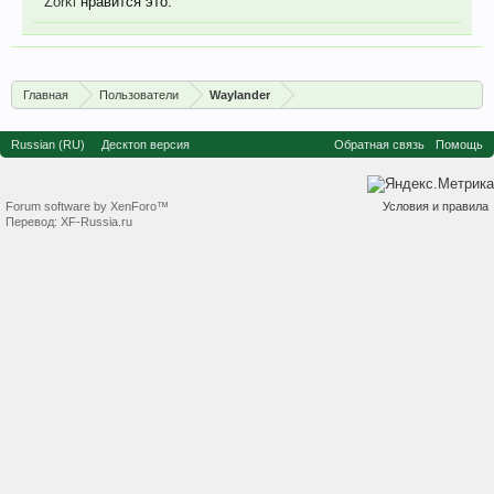
Zorki
нравится это.
Главная
Пользователи
Waylander
Russian (RU)
Десктоп версия
Обратная связь
Помощь
Forum software by XenForo™
Условия и правила
Перевод:
XF-Russia.ru