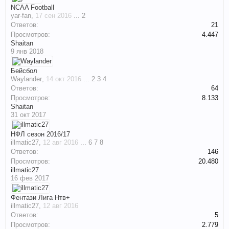
NCAA Football
yar-fan
,
17 сен 2016
...
2
Ответов:
21
Просмотров:
4.447
Shaitan
9 янв 2018
Бейсбол
Waylander
,
14 окт 2016
...
2
3
4
Ответов:
64
Просмотров:
8.133
Shaitan
31 окт 2017
НФЛ сезон 2016/17
illmatic27
,
12 авг 2016
...
6
7
8
Ответов:
146
Просмотров:
20.480
illmatic27
16 фев 2017
Фентази Лига Нтв+
illmatic27
,
12 авг 2016
Ответов:
5
Просмотров:
2.779