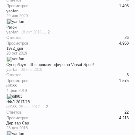
Ответов:
4
Просмотров:
1.493
yar-fan
29 янв 2020
Регби
yar-fan
,
18 окт 2016
...
2
Ответов:
26
Просмотров:
4.958
1972_igor
20 окт 2019
Супербоул LIII в прямом эфире на Viasat Sport!
yar-fan
,
30 янв 2019
Ответов:
3
Просмотров:
1.575
dil983
4 фев 2019
НФЛ 2017/18
dil983
,
25 авг 2017
...
2
Ответов:
22
Просмотров:
4.213
Дер вар Сар
23 дек 2018