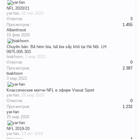
NFL 2020/21
yar-fan
,
10 сен 2020
Ответов:
3
Просмотров:
1.455
AlbertInsot
19 фев 2026
Chuyên bán: Bã hèm bia, bã bia sấy khô tại Hà Nội. LH:
0975.005.303
biakhovn
,
3 мар 2022
Ответов:
0
Просмотров:
2.387
biakhovn
3 мар 2022
Классические матчи NFL в эфире Viasat Sport
yar-fan
,
25 мар 2020
Ответов:
0
Просмотров:
1.232
yar-fan
25 мар 2020
NFL 2019-20
yar-fan
,
13 окт 2019