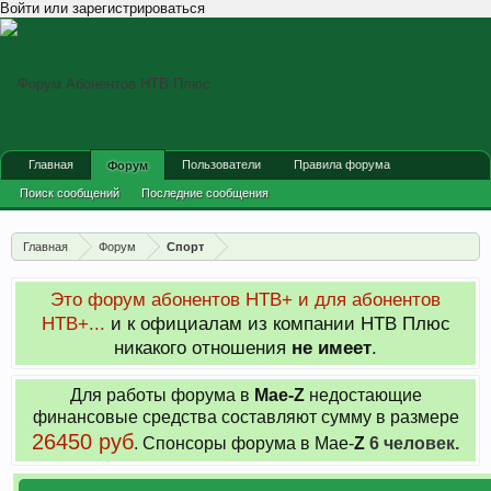
Войти или зарегистрироваться
Главная
Пользователи
Правила форума
Форум
Поиск сообщений
Последние сообщения
Главная
Форум
Спорт
Это форум абонентов НТВ+ и для абонентов
НТВ+...
и к официалам из компании НТВ Плюс
никакого отношения
не имеет
.
Для работы форума в
Мае-
Z
недостающие
финансовые средства составляют сумму в размере
26450 руб
. Cпонсоры форума в Мае-
Z
6 человек.