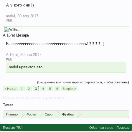
А у кого они?)
malyi
,
30 апр 2017
#59
Ai16rat
Цезарь
Еееееееееееееееееееееееееееееееееееесть!!!!!!!!!! )
Ai16rat
,
30 апр 2017
#60
malyi
нравится это.
(Вы должны войти или зарегистрироваться, чтобы ответить.)
< Назад
1
2
3
4
5
6
Вперёд >
Поделиться этой страницей
Tweet
Главная
Форум
Спорт
Футбол
Russian (RU)
Обратная связь
Помощь