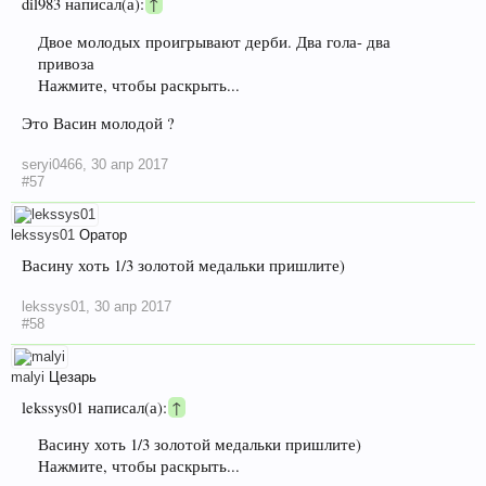
dil983 написал(а):
↑
Двое молодых проигрывают дерби. Два гола- два
привоза
Нажмите, чтобы раскрыть...
Это Васин молодой ?
seryi0466
,
30 апр 2017
#57
lekssys01
Оратор
Васину хоть 1/3 золотой медальки пришлите)
lekssys01
,
30 апр 2017
#58
malyi
Цезарь
lekssys01 написал(а):
↑
Васину хоть 1/3 золотой медальки пришлите)
Нажмите, чтобы раскрыть...