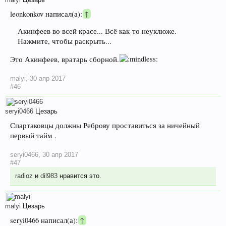
leonkonkov написал(а):
↑
Акинфеев во всей красе... Всё как-то неуклюже.
Нажмите, чтобы раскрыть...
Это Акинфеев, вратарь сборной.
malyi
,
30 апр 2017
#46
seryi0466
Цезарь
Спартаковцы должны Реброву проставиться за ничейный
первый тайм .
seryi0466
,
30 апр 2017
#47
radioz
и
dil983
нравится это.
malyi
Цезарь
seryi0466 написал(а):
↑