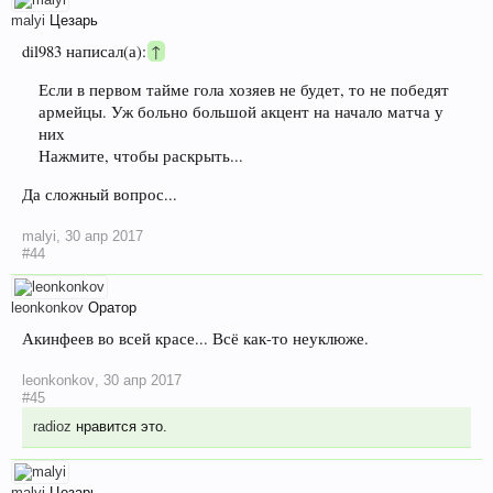
malyi
Цезарь
dil983 написал(а):
↑
Если в первом тайме гола хозяев не будет, то не победят
армейцы. Уж больно большой акцент на начало матча у
них
Нажмите, чтобы раскрыть...
Да сложный вопрос...
malyi
,
30 апр 2017
#44
leonkonkov
Оратор
Акинфеев во всей красе... Всё как-то неуклюже.
leonkonkov
,
30 апр 2017
#45
radioz
нравится это.
malyi
Цезарь