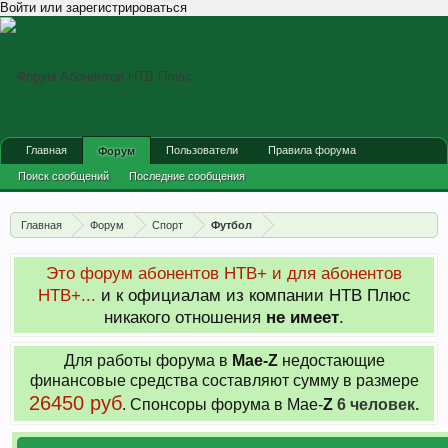
Войти или зарегистрироваться
Главная
Пользователи
Правила форума
Форум
Поиск сообщений
Последние сообщения
Главная
Форум
Спорт
Футбол
Это форум абонентов НТВ+ и для абонентов
НТВ+...
и к официалам из компании НТВ Плюс
никакого отношения
не имеет
.
Для работы форума в
Мае-
Z
недостающие
финансовые средства составляют сумму в размере
26450 руб
. Cпонсоры форума в Мае-
Z
6 человек.