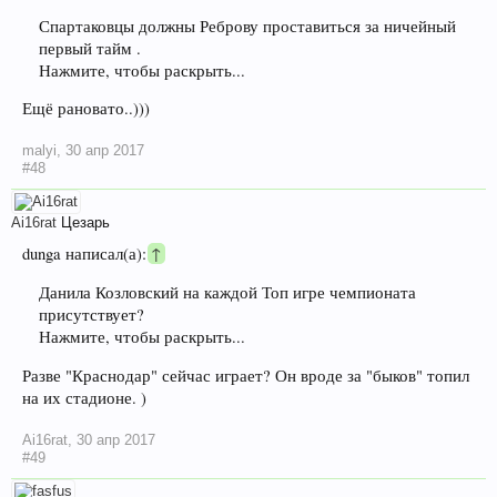
Спартаковцы должны Реброву проставиться за ничейный
первый тайм .
Нажмите, чтобы раскрыть...
Ещё рановато..)))
malyi
,
30 апр 2017
#48
Ai16rat
Цезарь
dunga написал(а):
↑
Данила Козловский на каждой Топ игре чемпионата
присутствует?
Нажмите, чтобы раскрыть...
Разве "Краснодар" сейчас играет? Он вроде за "быков" топил
на их стадионе. )
Ai16rat
,
30 апр 2017
#49