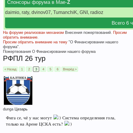
Спонсоры форума в Мае-
Z
daimio, raty, dvinov07, TumanchiK, GNI, radioz
Всего 6 
На форуме реализован механизм
Внесения пожертвований.
Просим
обратить внимание.
Просим обратить внимание на тему
"О Финансировании нашего
форума".
Пожертвования
О Финансировании нашего форума
РФПЛ 26 тур
< Назад
1
2
3
4
5
6
Вперёд >
dunga
Цезарь
Фига се, чё у нас могут
Система определения гола,
только на Арене ЦСКА есть?