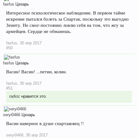
fasfus
Цезарь
Интересное психологическое наблюдение. В первом тайме
искренне пытался болеть за Спартак, поскольку это выгодно
Зениту. Не смог-постоянно ловлю себя на том, что жгу за
армейцев. Сердце не обманешь.
fasfus
,
30 апр 2017
#50
fasfus
Цезарь
Васин! Васин! ...петин, колин.
fasfus
,
30 апр 2017
#51
radioz
нравится это.
seryi0466
Цезарь
Васин наверное в душе спартаковец !!
seryi0466
,
30 апр 2017