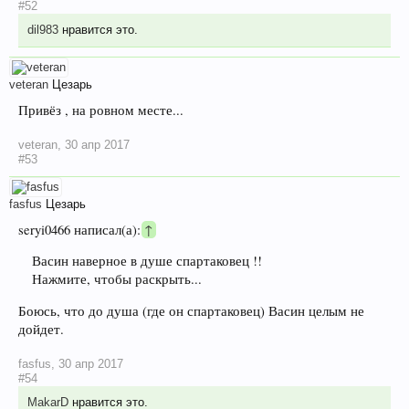
#52
dil983
нравится это.
veteran
Цезарь
Привёз , на ровном месте...
veteran
,
30 апр 2017
#53
fasfus
Цезарь
seryi0466 написал(а):
↑
Васин наверное в душе спартаковец !!
Нажмите, чтобы раскрыть...
Боюсь, что до душа (где он спартаковец) Васин целым не
дойдет.
fasfus
,
30 апр 2017
#54
MakarD
нравится это.