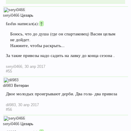
seryi0466
Цезарь
fasfus написал(а):
↑
Боюсь, что до душа (где он спартаковец) Васин целым
не дойдет.
Нажмите, чтобы раскрыть...
За такие привозы надо садить на лавку до конца сезона .
seryi0466
,
30 апр 2017
#55
dil983
Ветеран
Двое молодых проигрывают дерби. Два гола- два привоза
dil983
,
30 апр 2017
#56
seryi0466
Цезарь